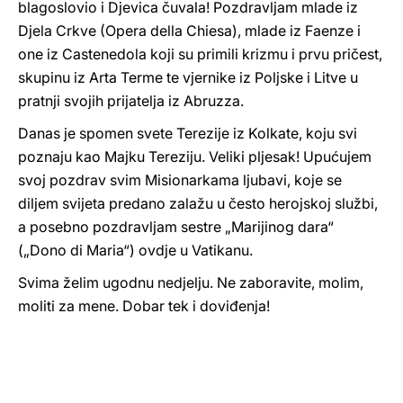
blagoslovio i Djevica čuvala! Pozdravljam mlade iz
Djela Crkve (Opera della Chiesa), mlade iz Faenze i
one iz Castenedola koji su primili krizmu i prvu pričest,
skupinu iz Arta Terme te vjernike iz Poljske i Litve u
pratnji svojih prijatelja iz Abruzza.
Danas je spomen svete Terezije iz Kolkate, koju svi
poznaju kao Majku Tereziju. Veliki pljesak! Upućujem
svoj pozdrav svim Misionarkama ljubavi, koje se
diljem svijeta predano zalažu u često herojskoj službi,
a posebno pozdravljam sestre „Marijinog dara“
(„Dono di Maria“) ovdje u Vatikanu.
Svima želim ugodnu nedjelju. Ne zaboravite, molim,
moliti za mene. Dobar tek i doviđenja!