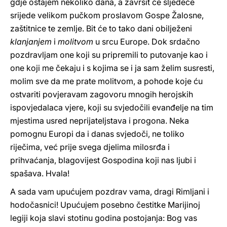
gdje ostajem nekoliko dana, a završit će sljedeće
srijede velikom pučkom proslavom Gospe Žalosne,
zaštitnice te zemlje. Bit će to tako dani obilježeni
klanjanjem
i
molitvom
u srcu Europe. Dok srdačno
pozdravljam one koji su pripremili to putovanje kao i
one koji me čekaju i s kojima se i ja sam želim susresti,
molim sve da me prate molitvom, a pohode koje ću
ostvariti povjeravam zagovoru mnogih herojskih
ispovjedalaca vjere, koji su svjedočili evanđelje na tim
mjestima usred neprijateljstava i progona. Neka
pomognu Europi da i danas svjedoči, ne toliko
riječima, već prije svega djelima milosrđa i
prihvaćanja, blagovijest Gospodina koji nas ljubi i
spašava. Hvala!
A sada vam upućujem pozdrav vama, dragi Rimljani i
hodočasnici! Upućujem posebno čestitke Marijinoj
legiji koja slavi stotinu godina postojanja: Bog vas