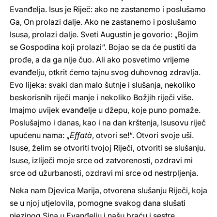
Evanđelja. Isus je Riječ: ako ne zastanemo i poslušamo
Ga, On prolazi dalje. Ako ne zastanemo i poslušamo
Isusa, prolazi dalje. Sveti Augustin je govorio: „Bojim
se Gospodina koji prolazi“. Bojao se da će pustiti da
prođe, a da ga nije čuo. Ali ako posvetimo vrijeme
evanđelju, otkrit ćemo tajnu svog duhovnog zdravlja.
Evo lijeka: svaki dan malo šutnje i slušanja, nekoliko
beskorisnih riječi manje i nekoliko Božjih riječi više.
Imajmo uvijek evanđelje u džepu, koje puno pomaže.
Poslušajmo i danas, kao i na dan krštenja, Isusovu riječ
upućenu nama: „
Effatà
, otvori se!“. Otvori svoje uši.
Isuse, želim se otvoriti tvojoj Riječi, otvoriti se slušanju.
Isuse, izliječi moje srce od zatvorenosti, ozdravi mi
srce od užurbanosti, ozdravi mi srce od nestrpljenja.
Neka nam Djevica Marija, otvorena slušanju Riječi, koja
se u njoj utjelovila, pomogne svakog dana slušati
njezinog Sina u Evanđelju i našu braću i sestre