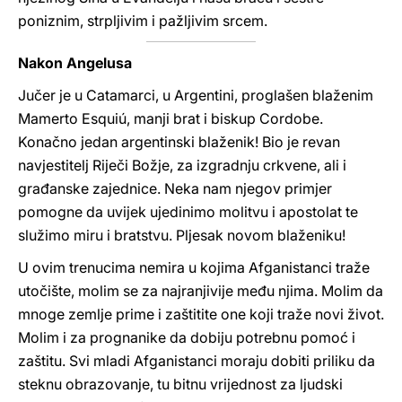
poniznim, strpljivim i pažljivim srcem.
Nakon Angelusa
Jučer je u Catamarci, u Argentini, proglašen blaženim
Mamerto Esquiú, manji brat i biskup Cordobe.
Konačno jedan argentinski blaženik! Bio je revan
navjestitelj Riječi Božje, za izgradnju crkvene, ali i
građanske zajednice. Neka nam njegov primjer
pomogne da uvijek ujedinimo molitvu i apostolat te
služimo miru i bratstvu. Pljesak novom blaženiku!
U ovim trenucima nemira u kojima Afganistanci traže
utočište, molim se za najranjivije među njima. Molim da
mnoge zemlje prime i zaštitite one koji traže novi život.
Molim i za prognanike da dobiju potrebnu pomoć i
zaštitu. Svi mladi Afganistanci moraju dobiti priliku da
steknu obrazovanje, tu bitnu vrijednost za ljudski