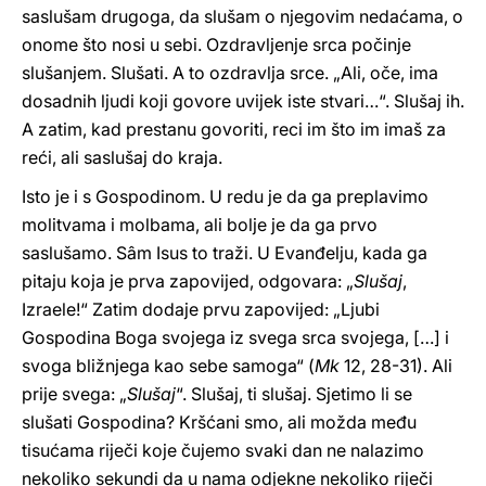
saslušam drugoga, da slušam o njegovim nedaćama, o
onome što nosi u sebi. Ozdravljenje srca počinje
slušanjem. Slušati. A to ozdravlja srce. „Ali, oče, ima
dosadnih ljudi koji govore uvijek iste stvari…“. Slušaj ih.
A zatim, kad prestanu govoriti, reci im što im imaš za
reći, ali saslušaj do kraja.
Isto je i s Gospodinom. U redu je da ga preplavimo
molitvama i molbama, ali bolje je da ga prvo
saslušamo. Sâm Isus to traži. U Evanđelju, kada ga
pitaju koja je prva zapovijed, odgovara: „
Slušaj
,
Izraele!“ Zatim dodaje prvu zapovijed: „Ljubi
Gospodina Boga svojega iz svega srca svojega, […] i
svoga bližnjega kao sebe samoga“ (
Mk
12, 28-31). Ali
prije svega: „
Slušaj
“. Slušaj, ti slušaj. Sjetimo li se
slušati Gospodina? Kršćani smo, ali možda među
tisućama riječi koje čujemo svaki dan ne nalazimo
nekoliko sekundi da u nama odjekne nekoliko riječi