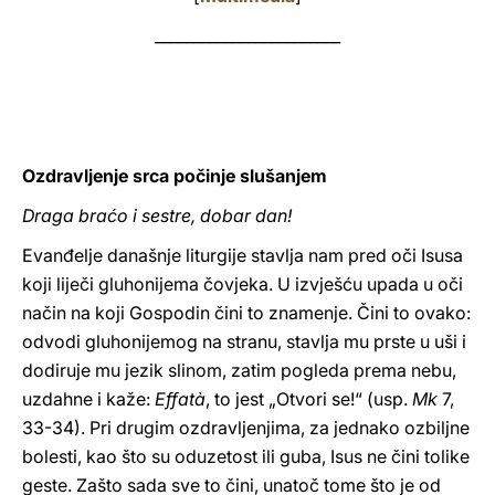
________________________
LATINE
Ozdravljenje srca počinje slušanjem
Draga braćo i sestre, dobar dan!
Evanđelje današnje liturgije stavlja nam pred oči Isusa
koji liječi gluhonijema čovjeka. U izvješću upada u oči
način na koji Gospodin čini to znamenje. Čini to ovako:
odvodi gluhonijemog na stranu, stavlja mu prste u uši i
dodiruje mu jezik slinom, zatim pogleda prema nebu,
uzdahne i kaže:
Effatà
, to jest „Otvori se!“ (usp.
Mk
7,
33-34). Pri drugim ozdravljenjima, za jednako ozbiljne
bolesti, kao što su oduzetost ili guba, Isus ne čini tolike
geste. Zašto sada sve to čini, unatoč tome što je od