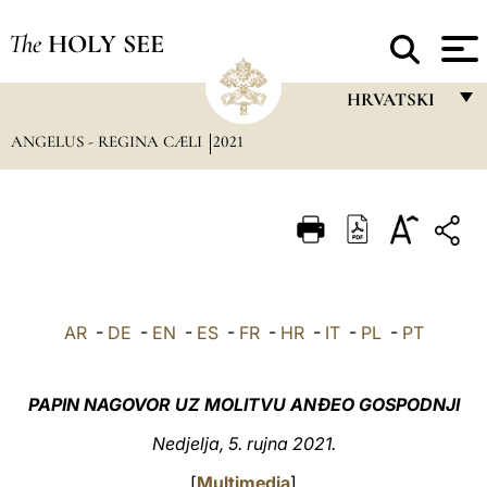
The
HOLY SEE
HRVATSKI
ANGELUS - REGINA CÆLI
2021
FRANÇAIS
ENGLISH
ITALIANO
PORTUGUÊS
ESPAÑOL
AR
-
DE
-
EN
-
ES
-
FR
-
HR
-
IT
-
PL
-
PT
DEUTSCH
POLSKI
PAPIN NAGOVOR UZ MOLITVU ANĐEO GOSPODNJI
العربيّة
Nedjelja, 5. rujna 2021.
中文
[
Multimedia
]