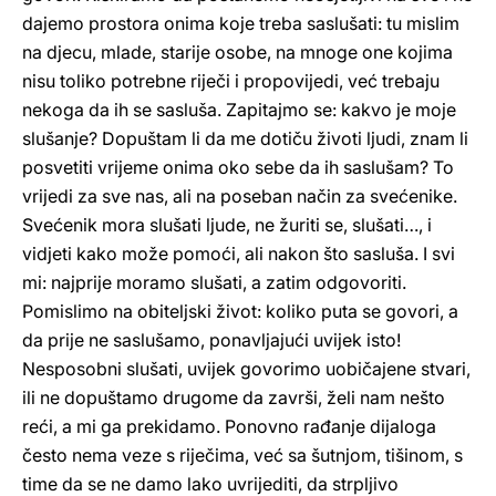
dajemo prostora onima koje treba saslušati: tu mislim
na djecu, mlade, starije osobe, na mnoge one kojima
nisu toliko potrebne riječi i propovijedi, već trebaju
nekoga da ih se sasluša. Zapitajmo se: kakvo je moje
slušanje? Dopuštam li da me dotiču životi ljudi, znam li
posvetiti vrijeme onima oko sebe da ih saslušam? To
vrijedi za sve nas, ali na poseban način za svećenike.
Svećenik mora slušati ljude, ne žuriti se, slušati…, i
vidjeti kako može pomoći, ali nakon što sasluša. I svi
mi: najprije moramo slušati, a zatim odgovoriti.
Pomislimo na obiteljski život: koliko puta se govori, a
da prije ne saslušamo, ponavljajući uvijek isto!
Nesposobni slušati, uvijek govorimo uobičajene stvari,
ili ne dopuštamo drugome da završi, želi nam nešto
reći, a mi ga prekidamo. Ponovno rađanje dijaloga
često nema veze s riječima, već sa šutnjom, tišinom, s
time da se ne damo lako uvrijediti, da strpljivo