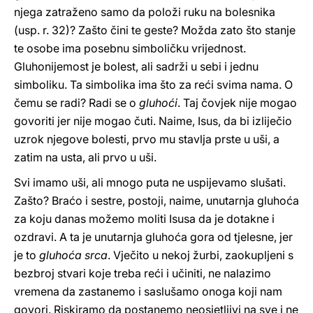
njega zatraženo samo da položi ruku na bolesnika
(usp. r. 32)? Zašto čini te geste? Možda zato što stanje
te osobe ima posebnu simboličku vrijednost.
Gluhonijemost je bolest, ali sadrži u sebi i jednu
simboliku. Ta simbolika ima što za reći svima nama. O
čemu se radi? Radi se o
gluhoći
. Taj čovjek nije mogao
govoriti jer nije mogao čuti. Naime, Isus, da bi izliječio
uzrok njegove bolesti, prvo mu stavlja prste u uši, a
zatim na usta, ali prvo u uši.
Svi imamo uši, ali mnogo puta ne uspijevamo slušati.
Zašto? Braćo i sestre, postoji, naime, unutarnja gluhoća
za koju danas možemo moliti Isusa da je dotakne i
ozdravi. A ta je unutarnja gluhoća gora od tjelesne, jer
je to
gluhoća srca
. Vječito u nekoj žurbi, zaokupljeni s
bezbroj stvari koje treba reći i učiniti, ne nalazimo
vremena da zastanemo i saslušamo onoga koji nam
govori. Riskiramo da postanemo neosjetljivi na sve i ne