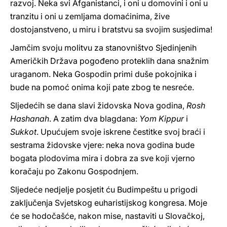
razvoj. Neka svi Afganistanci, i oni u domovini i oni u
tranzitu i oni u zemljama domaćinima, žive
dostojanstveno, u miru i bratstvu sa svojim susjedima!
Jamčim svoju molitvu za stanovništvo Sjedinjenih
Američkih Država pogođeno proteklih dana snažnim
uraganom. Neka Gospodin primi duše pokojnika i
bude na pomoć onima koji pate zbog te nesreće.
Sljedećih se dana slavi židovska Nova godina,
Rosh
Hashanah
. A zatim dva blagdana:
Yom Kippur
i
Sukkot
. Upućujem svoje iskrene čestitke svoj braći i
sestrama židovske vjere: neka nova godina bude
bogata plodovima mira i dobra za sve koji vjerno
koračaju po Zakonu Gospodnjem.
Sljedeće nedjelje posjetit ću Budimpeštu u prigodi
zaključenja Svjetskog euharistijskog kongresa. Moje
će se hodočašće, nakon mise, nastaviti u Slovačkoj,