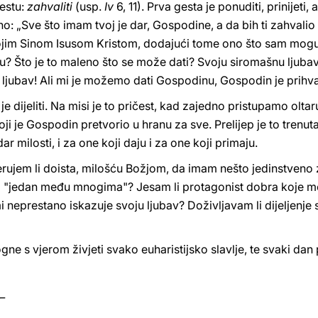
estu:
zahvaliti
(usp.
Iv
6, 11). Prva gesta je ponuditi, prinijeti
o: „Sve što imam tvoj je dar, Gospodine, a da bih ti zahvali
svojim Sinom Isusom Kristom, dodajući tome ono što sam mog
? Što je to maleno što se može dati? Svoju siromašnu ljubav.
ša ljubav! Ali mi je možemo dati Gospodinu, Gospodin je prihv
ta je dijeliti. Na misi je to pričest, kad zajedno pristupamo olta
oji je Gospodin pretvorio u hranu za sve. Prelijep je to trenuta
ar milosti, i za one koji daju i za one koji primaju.
erujem li doista, milošću Božjom, da imam nešto jedinstveno za
"jedan među mnogima"? Jesam li protagonist dobra koje mo
neprestano iskazuje svoju ljubav? Doživljavam li dijeljenje 
 s vjerom živjeti svako euharistijsko slavlje, te svaki dan pr
_