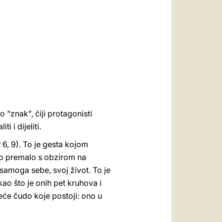
العربيّة
中文
LATINE
o "znak", čiji protagonisti
i i dijeliti.
v
6, 9). To je gesta kojom
mo premalo s obzirom na
 samoga sebe, svoj život. To je
o što je onih pet kruhova i
veće čudo koje postoji: ono u