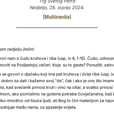
Trg Svetog Petra
Nedjelja, 28. srpnja 2024.
[
Multimedia
]
________________________________________
am nedjelju želim!
vori nam o čudu kruhova i riba (usp.
Iv
6, 1-15). Čudo, odnosn
oviti na Posljednjoj večeri. Koje su to geste? Ponuditi, zahvalit
 se govori o dječaku koji ima pet kruhova i dvije ribe (usp.
I
obro za dati i kažemo svoj "da", čak i ako je ono što ima
i, kad svećenik prinosi kruh i vino na oltar, a svatko prinosi
atnom, ako pomislimo na goleme potrebe čovječanstva, baš ka
iko mnoštvo od tisuća ljudi; ali Bog to čini materijom za naj
sutnjuje među nama, za spasenje svijeta.