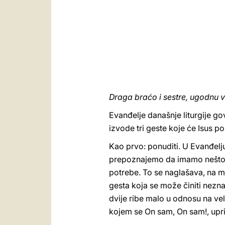
Draga braćo i sestre, ugodnu v
Evanđelje današnje liturgije go
izvode tri geste koje će Isus pon
Kao prvo: ponuditi. U Evanđelju
prepoznajemo da imamo nešto d
potrebe. To se naglašava, na mis
gesta koja se može činiti nezn
dvije ribe malo u odnosu na vel
kojem se On sam, On sam!, upri