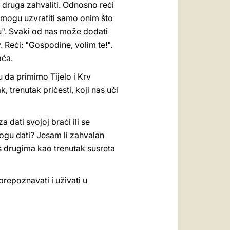
, a druga zahvaliti. Odnosno reći
o mogu uzvratiti samo onim što
u". Svaki od nas može dodati
 Reći: "Gospodine, volim te!".
aća.
ru da primimo Tijelo i Krv
k, trenutak pričesti, koji nas uči
 dati svojoj braći ili se
gu dati? Jesam li zahvalan
s drugima kao trenutak susreta
epoznavati i uživati ​​u