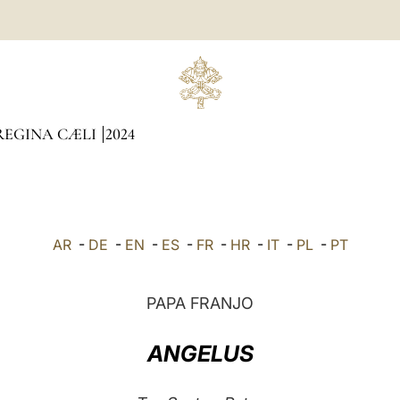
REGINA CÆLI
2024
AR
-
DE
-
EN
-
ES
-
FR
-
HR
-
IT
-
PL
-
PT
PAPA FRANJO
ANGELUS