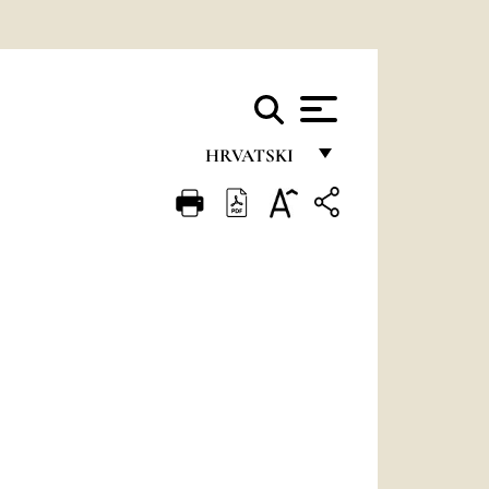
HRVATSKI
FRANÇAIS
ENGLISH
ITALIANO
PORTUGUÊS
ESPAÑOL
DEUTSCH
POLSKI