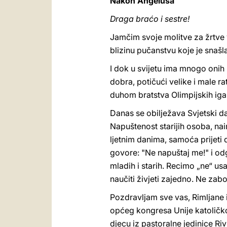
Nakon Angelusa
Draga braćo i sestre!
Jamčim svoje molitve za žrtve 
blizinu pučanstvu koje je snašl
I dok u svijetu ima mnogo onih ko
dobra, potičući velike i male ra
duhom bratstva Olimpijskih igar
Danas se obilježava Svjetski da
Napuštenost starijih osoba, na
ljetnim danima, samoća prijeti 
govore: "Ne napuštaj me!" i od
mladih i starih. Recimo „ne“ us
naučiti živjeti zajedno. Ne zab
Pozdravljam sve vas, Rimljane i
općeg kongresa Unije katoličkog
djecu iz pastoralne jedinice R