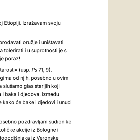
 Etiopiji. Izražavam svoju
 prodavati oružje i uništavati
olerirati i u suprotnosti je s
je poraz!
tarosti« (usp.
Ps
71, 9).
nogima od njih, posebno u ovim
 slušamo glas starijih koji
 i baka i djedova, između
e kako će bake i djedovi i unuci
a. Posebno pozdravljam sudionike
oličke akcije iz Bologne i
stogodišnjaka iz Veronske