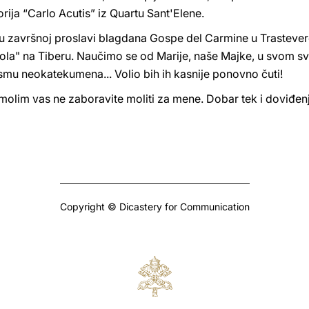
orija “Carlo Acutis” iz Quartu Sant'Elene.
 u završnoj proslavi blagdana Gospe del Carmine u Trastevere
a" na Tiberu. Naučimo se od Marije, naše Majke, u svom s
smu neokatekumena... Volio bih ih kasnije ponovno čuti!
 molim vas ne zaboravite moliti za mene. Dobar tek i doviđen
Copyright © Dicastery for Communication