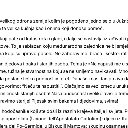
velikog odrona zemlje kojim je pogođeno jedno selo u Južnoj
a ta velika kušnja kao i onima koji donose pomoć.
ji pate od katastrofa i gladi, i dalje se nastavlja izrađivati i
tove. To je sablazan koju međunarodna zajednica ne bi smjela t
a koje su upravo počele. Ne zaboravimo, braćo i sestre: rat 
n djedova i baka i starijih osoba. Tema je »Ne napusti me u s
ime, tužna je stvarnost na koju se ne smijemo navikavati. M
da postane teško podnošljiv teret. Današnji nas dan poziva da
govorimo: “Neću te napustiti!”. Ojačajmo savez između unuka
amljenosti starijih osoba! Naša budućnost uvelike ovisi o tom
oravimo starije! Pljesak svim bakama i djedovima, svima!
 hodočasnike koji ste došli iz raznih krajeva Italije i svijet
 apostolata (Unione dell’Apostolato Cattolico); djecu iz Kat
iviera del Po–Sermide, u Biskupiji Mantova; skupinu osamnae