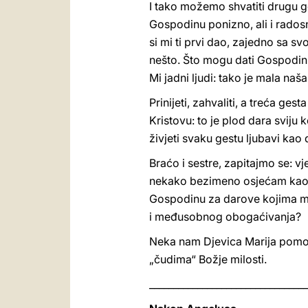
I tako možemo shvatiti drugu g
Gospodinu ponizno, ali i radosn
si mi ti prvi dao, zajedno sa 
nešto. Što mogu dati Gospodinu
Mi jadni ljudi: tako je mala na
Prinijeti, zahvaliti, a treća ges
Kristovu: to je plod dara sviju k
živjeti svaku gestu ljubavi kao d
Braćo i sestre, zapitajmo se: vj
nekako bezimeno osjećam kao 
Gospodinu za darove kojima mi 
i međusobnog obogaćivanja?
Neka nam Djevica Marija pomogne
„čudima“ Božje milosti.
_________________________________