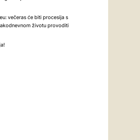
u: večeras će biti procesija s
vakodnevnom životu provoditi
ja!