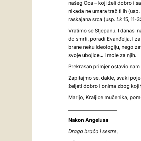
našeg Oca – koji želi dobro i s
nikada ne umara tražiti ih (usp.
raskajana srca (usp.
Lk
15, 11-
Vratimo se Stjepanu. I danas, n
do smrti, poradi Evanđelja. I za
brane neku ideologiju, nego zat
svoje ubojice... i mole za njih.
Prekrasan primjer ostavio nam j
Zapitajmo se, dakle, svaki poje
željeti dobro i onima zbog koj
Marijo, Kraljice mučenika, pom
______________________
Nakon Angelusa
Draga braćo i sestre
,