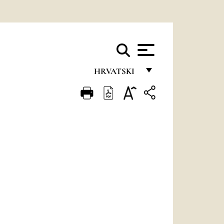
HRVATSKI
FRANÇAIS
ENGLISH
ITALIANO
PORTUGUÊS
ESPAÑOL
DEUTSCH
POLSKI