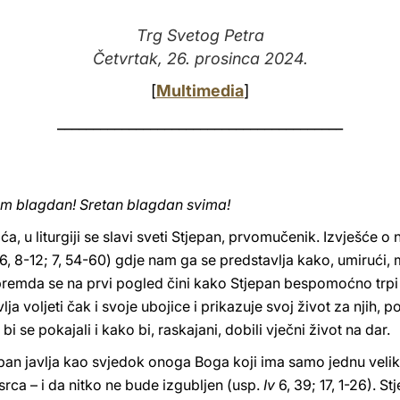
Trg Svetog Petra
Četvrtak, 26. prosinca 2024.
[
Multimedia
]
________________________________________
vam blagdan! Sretan blagdan svima!
, u liturgiji se slavi sveti Stjepan, prvomučenik. Izvješće
6, 8-12; 7, 54-60) gdje nam ga se predstavlja kako, umirući, m
 premda se na prvi pogled čini kako Stjepan bespomoćno trpi 
lja voljeti čak i svoje ubojice i prikazuje svoj život za njih, 
bi se pokajali i kako bi, raskajani, dobili vječni život na dar.
an javlja kao svjedok onoga Boga koji ima samo jednu veliku 
 srca – i da nitko ne bude izgubljen (usp.
Iv
6, 39; 17, 1-26). 