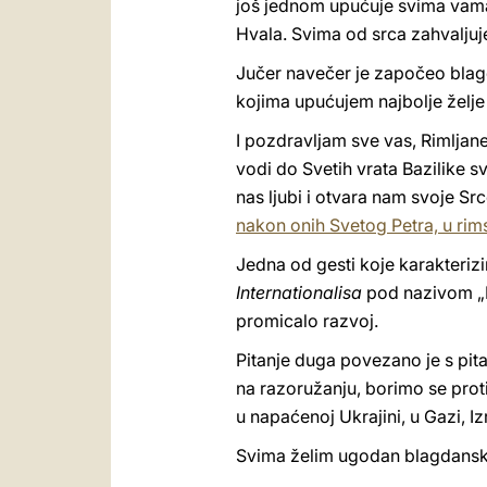
još jednom upućuje svima vama 
Hvala. Svima od srca zahvaljuj
Jučer navečer je započeo blag
kojima upućujem najbolje želje
I pozdravljam sve vas, Rimljane 
vodi do Svetih vrata Bazilike sv
nas ljubi i otvara nam svoje Src
nakon onih Svetog Petra, u ri
Jedna od gesti koje karakteriz
Internationalisa
pod nazivom „D
promicalo razvoj.
Pitanje duga povezano je s pita
na razoružanju, borimo se protiv
u napaćenoj Ukrajini, u Gazi, 
Svima želim ugodan blagdanski 