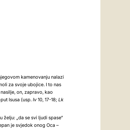
العربيّة
中文
LATINE
 o njegovom kamenovanju nalazi
oli za svoje ubojice. I to nas
nasilje, on, zapravo, kao
poput Isusa (usp.
Iv
10, 17-18;
Lk
želju: „da se svi ljudi spase“
Stjepan je svjedok onog Oca –