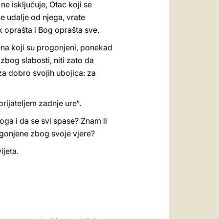
e isključuje, Otac koji se
se udalje od njega, vrate
ek oprašta i Bog oprašta sve.
ena koji su progonjeni, ponekad
 zbog slabosti, niti zato da
za dobro svojih ubojica: za
rijateljem zadnje ure“.
oga i da se svi spase? Znam li
ogonjene zbog svoje vjere?
jeta.