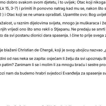
amo dobro svakom svom djetetu, i to uvijek; Otac koji nikoga n
Lk
15, 3-7) i primiti ih ponovno natrag kad mu se, nakon što 
32 ) i Otac koji se ne umara opraštati. Upamtite ovo: Bog uvij
ažalost, u raznim dijelovima svijeta, mnogo je muškaraca i ž
 njih vrijedi ono što smo rekli o Stjepanu. Ne predaju se smrti
o da svi postanu dionici dara spasenja. I čine to prije svega 
e blaženi Christian de Chergé, koji je svog ubojicu nazvao „p
dini od nas neka se zapita: osjećam li želju da svi upoznaju B
ih patim? Zanimam li se i molim li za mnogu braću i sestre pr
ozi nam da budemo hrabri svjedoci Evanđelja za spasenje svi