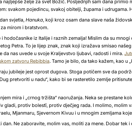
najljepše želje za svet Božić. Posljednjih sam dana primio m
em: svakom pojedincu, svakoj obitelji, župama i udrugama. 
dan svjetla,
Hanuka
, koji kroz osam dana slave naša židovska
 za mirom i bratstvom.
i hodočasnike iz Italije i raznih zemalja! Mislim da su mnogi o
etog Petra. To je lijep znak, znak koji izražava smisao našeg ž
e da nas uvede u svoje Kraljevstvo ljubavi, radosti i mira.
Jut
mskom zatvoru Rebibbia
. Tamo je bilo, da tako kažem, kao u „k
iraju jubileje jest oprost dugova. Stoga potičem sve da pod
ug pretvoriti u nadu“, kako bi se rasteretilo zemlje pritisnu
njem mira i „crnog tržišta“ naoružanja. Neka se prestane kol
 gladi, protiv bolestî, protiv dječjeg rada. I molimo, molim va
Izraelu, Mjanmaru, Sjevernom Kivuu i u mnogim zemljama koje 
dan. Ne zaboravite, molim vas, moliti za mene. Dobar tek i 