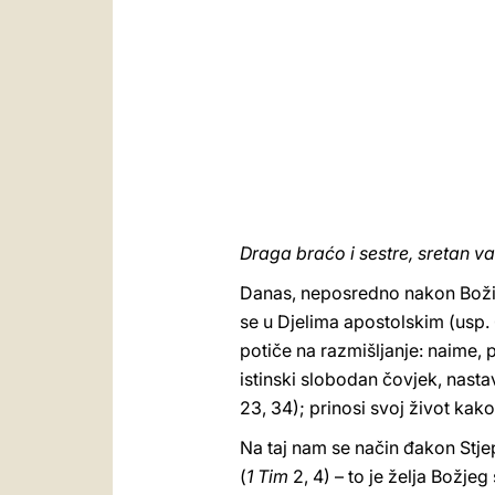
Draga braćo i sestre, sretan 
Danas, neposredno nakon Božića
se u Djelima apostolskim (usp. 
potiče na razmišljanje: naime,
istinski slobodan čovjek, nastav
23, 34); prinosi svoj život kako 
Na taj nam se način đakon Stjep
(
1 Tim
2, 4) – to je želja Božjeg