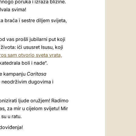
nogo poruka i izraza blizine.
Hvala svima!
 braća i sestre diljem svijeta,
d vas prošli jubilarni put koji
ivota: ići ususret Isusu, koji
ros sam otvorio sveta vrata,
atedrala boli i nade“.
rže kampanju
Caritasa
te neodrživim dugovima i
onizirati ljude oružjem! Radimo
s, za mir u cijelom svijetu! Mir
su u ratu.
doviđenja!