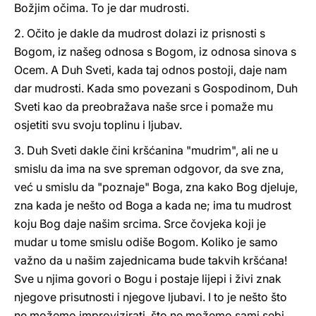
Božjim očima. To je dar mudrosti.
2. Očito je dakle da mudrost dolazi iz prisnosti s
Bogom, iz našeg odnosa s Bogom, iz odnosa sinova s
Ocem. A Duh Sveti, kada taj odnos postoji, daje nam
dar mudrosti. Kada smo povezani s Gospodinom, Duh
Sveti kao da preobražava naše srce i pomaže mu
osjetiti svu svoju toplinu i ljubav.
3. Duh Sveti dakle čini kršćanina "mudrim", ali ne u
smislu da ima na sve spreman odgovor, da sve zna,
već u smislu da "poznaje" Boga, zna kako Bog djeluje,
zna kada je nešto od Boga a kada ne; ima tu mudrost
koju Bog daje našim srcima. Srce čovjeka koji je
mudar u tome smislu odiše Bogom. Koliko je samo
važno da u našim zajednicama bude takvih kršćana!
Sve u njima govori o Bogu i postaje lijepi i živi znak
njegove prisutnosti i njegove ljubavi. I to je nešto što
ne možemo improvizirati, što ne možemo sami sebi