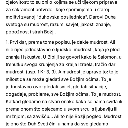
cjelovitost; to su oni o kojima se uči tijekom priprave
za sakrament potvrde i koje spominjemo u staroj
molitvi zvanoj "duhovska posljednica". Darovi Duha
svetoga su mudrost, razum, savjet, jakost, znanje,
pobožnost i strah Božji.
1. Prvi dar, prema tome popisu, je dakle mudrost. Ali
nije riječ jednostavno o ljudskoj mudrosti, koja je plod
znanja i iskustva. U Bibliji se govori kako je Salomon, u
trenutku svoga krunjenja za kralja Izraela, tražio dar
mudrosti (usp. 1 Kr 3, 9). A mudrost je upravo to: to je
milost da se može gledati sve Božjim očima. To je
jednostavno ovo: gledati svijet, gledati situacije,
događaje, probleme, sve Božjim očima. To je mudrost.
Katkad gledamo na stvari onako kako se nama sviđa ili
prema onom što osjećamo u svom srcu, s ljubavlju ili
mržnjom, sa zavišću… Ali to nije Božji pogled. Mudrost
je ono što Duh Sveti čini u nama da sve gledamo