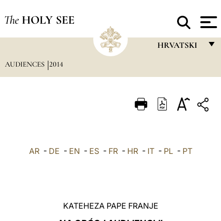
The
HOLY SEE
HRVATSKI
AUDIENCES
2014
FRANÇAIS
ENGLISH
ITALIANO
PORTUGUÊS
ESPAÑOL
AR
-
DE
-
EN
-
ES
-
FR
-
HR
-
IT
-
PL
-
PT
DEUTSCH
POLSKI
العربيّة
KATEHEZA PAPE FRANJE
中文