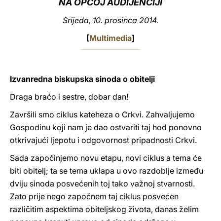
NA OPĆOJ AUDIJENCIJI
LATINE
Srijeda, 10. prosinca 2014.
[
Multimedia
]
Izvanredna biskupska sinoda o obitelji
Draga braćo i sestre, dobar dan!
Završili smo ciklus kateheza o Crkvi. Zahvaljujemo
Gospodinu koji nam je dao ostvariti taj hod ponovno
otkrivajući ljepotu i odgovornost pripadnosti Crkvi.
Sada započinjemo novu etapu, novi ciklus a tema će
biti obitelj; ta se tema uklapa u ovo razdoblje između
dviju sinoda posvećenih toj tako važnoj stvarnosti.
Zato prije nego započnem taj ciklus posvećen
različitim aspektima obiteljskog života, danas želim