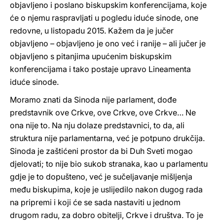
objavljeno i poslano biskupskim konferencijama, koje
će o njemu raspravljati u pogledu iduće sinode, one
redovne, u listopadu 2015. Kažem da je jučer
objavljeno – objavljeno je ono već i ranije – ali jučer je
objavljeno s pitanjima upućenim biskupskim
konferencijama i tako postaje upravo Lineamenta
iduće sinode.
Moramo znati da Sinoda nije parlament, dođe
predstavnik ove Crkve, ove Crkve, ove Crkve… Ne
ona nije to. Na nju dolaze predstavnici, to da, ali
struktura nije parlamentarna, već je potpuno drukčija.
Sinoda je zaštićeni prostor da bi Duh Sveti mogao
djelovati; to nije bio sukob stranaka, kao u parlamentu
gdje je to dopušteno, već je sučeljavanje mišljenja
među biskupima, koje je uslijedilo nakon dugog rada
na pripremi i koji će se sada nastaviti u jednom
drugom radu, za dobro obitelji, Crkve i društva. To je