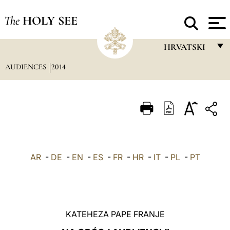
The
HOLY SEE
HRVATSKI
AUDIENCES
2014
FRANÇAIS
ENGLISH
ITALIANO
PORTUGUÊS
ESPAÑOL
AR
-
DE
-
EN
-
ES
-
FR
-
HR
-
IT
-
PL
-
PT
DEUTSCH
POLSKI
العربيّة
KATEHEZA PAPE FRANJE
中文