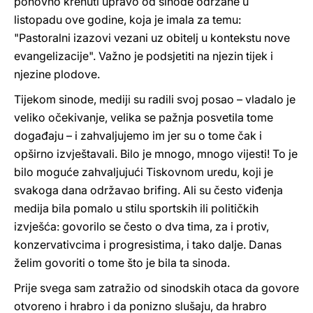
ponovno krenuti upravo od sinode održane u
listopadu ove godine, koja je imala za temu:
"Pastoralni izazovi vezani uz obitelj u kontekstu nove
evangelizacije". Važno je podsjetiti na njezin tijek i
njezine plodove.
Tijekom sinode, mediji su radili svoj posao – vladalo je
veliko očekivanje, velika se pažnja posvetila tome
događaju – i zahvaljujemo im jer su o tome čak i
opširno izvještavali. Bilo je mnogo, mnogo vijesti! To je
bilo moguće zahvaljujući Tiskovnom uredu, koji je
svakoga dana održavao brifing. Ali su često viđenja
medija bila pomalo u stilu sportskih ili političkih
izvješća: govorilo se često o dva tima, za i protiv,
konzervativcima i progresistima, i tako dalje. Danas
želim govoriti o tome što je bila ta sinoda.
Prije svega sam zatražio od sinodskih otaca da govore
otvoreno i hrabro i da ponizno slušaju, da hrabro