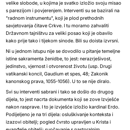
velike slobode, u kojima je svatko izložio svoju misao
s parezijom i povjerenjem. Interventi su se bazirali na
"radnom instrumentu", koji je plod prethodnih
savjetovanja čitave Crkve. I tu moramo zahvaliti
Državnom tajništvu za veliki posao koji je obavilo
kako prije tako i tijekom sinode. Bili su doista izvrsni.
Ni u jednom istupu nije se dovodilo u pitanje temeljne
istine sakramenta ženidbe, to jest: nerazrješivost,
jedinstvo, vjernost i otvorenost životu (usp. Drugi
vatikanski koncil, Gaudium et spes, 48; Zakonik
kanonskog prava, 1055-1056). U to se nije diralo.
Svi su interventi sabrani i tako se došlo do drugog
dijela, to jest nacrta dokumenta koji se zove Izvješće
nakon rasprave. I to je izvješće izložio kardinal Erdo.
Podijeljeno je na tri dijela: osluškivanje konteksta i
izazovi obitelji; pogled čvrsto upravljen u Krista i
evanđelje obitelji; suočavanje s pastoralnim