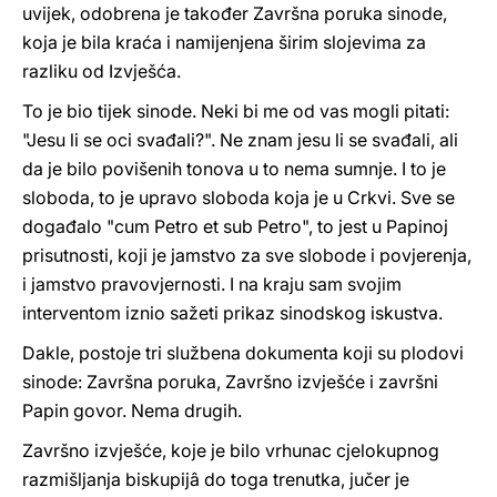
uvijek, odobrena je također Završna poruka sinode,
koja je bila kraća i namijenjena širim slojevima za
razliku od Izvješća.
To je bio tijek sinode. Neki bi me od vas mogli pitati:
"Jesu li se oci svađali?". Ne znam jesu li se svađali, ali
da je bilo povišenih tonova u to nema sumnje. I to je
sloboda, to je upravo sloboda koja je u Crkvi. Sve se
događalo "cum Petro et sub Petro", to jest u Papinoj
prisutnosti, koji je jamstvo za sve slobode i povjerenja,
i jamstvo pravovjernosti. I na kraju sam svojim
interventom iznio sažeti prikaz sinodskog iskustva.
Dakle, postoje tri službena dokumenta koji su plodovi
sinode: Završna poruka, Završno izvješće i završni
Papin govor. Nema drugih.
Završno izvješće, koje je bilo vrhunac cjelokupnog
razmišljanja biskupijâ do toga trenutka, jučer je