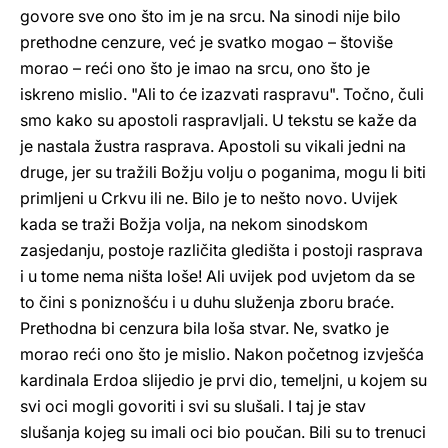
govore sve ono što im je na srcu. Na sinodi nije bilo
prethodne cenzure, već je svatko mogao – štoviše
morao – reći ono što je imao na srcu, ono što je
iskreno mislio. "Ali to će izazvati raspravu". Točno, čuli
smo kako su apostoli raspravljali. U tekstu se kaže da
je nastala žustra rasprava. Apostoli su vikali jedni na
druge, jer su tražili Božju volju o poganima, mogu li biti
primljeni u Crkvu ili ne. Bilo je to nešto novo. Uvijek
kada se traži Božja volja, na nekom sinodskom
zasjedanju, postoje različita gledišta i postoji rasprava
i u tome nema ništa loše! Ali uvijek pod uvjetom da se
to čini s poniznošću i u duhu služenja zboru braće.
Prethodna bi cenzura bila loša stvar. Ne, svatko je
morao reći ono što je mislio. Nakon početnog izvješća
kardinala Erdoa slijedio je prvi dio, temeljni, u kojem su
svi oci mogli govoriti i svi su slušali. I taj je stav
slušanja kojeg su imali oci bio poučan. Bili su to trenuci