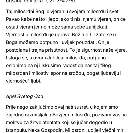
odsada dovijeka" (121, 3-4.7-8).
Taj milosrdni Bog je vjeran u svojem milosrđu i sveti
Pavao kaže nešto lijepo: ako ti nisi njemu vjeran, on će
ostati vjeran jer ne može sama sebe zanijekati.
Vjernost u milosrđu je upravo Božja bît. I zato se u
Boga možemo potpuno i uvijek pouzdati. On je
postojana i trajna prisutnost. To je sigurnost naše vjere.
I stoga se, u ovom Jubileju milosrđa, potpuno
oslonimo na nj i iskusimo radost da nas taj "Bog
milosrdan i milostiv, spor na srdžbu, bogat ljubavlju i
vjernošću" ljubi.
Apel Svetog Oca
Prije nego zaključimo ovaj naš susret, u kojem smo
zajedno razmišljali o Božjem milosrđu, pozivam vas na
molitvu za žrtve atentata koji se jučer dogodio u
Istanbulu. Neka Gospodin, Milosrdni, udijeli vječni mir