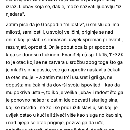
izraz. Ljubav koja se, dakle, može nazvati ljubavlju "iz
njedara".
Zatim piše da je Gospodin "milostiv", u smislu da ima
milosti, samilosti i, u svojoj veličini, priginje se nad
onim koji je slab i siromašan, uvijek spreman prihvatiti,
razumjeti, oprostiti. On je poput oca iz prispodobe
koja se donosi u Lukinom Evanđelju (usp. Lk 15, 11-32):
to je otac koji se ne zatvara u srdžbu zbog toga što ga
je mlađi sin napustio, već ga naprotiv nastavlja čekati –
ta otac mu je! – a zatim mu trči ususret i grli ga, ne
dopušta mu čak ni da dovrši svoju ispovijed – kao da
mu pokriva usta –, toliko je velika ljubav i radost što ga
je ponovno našao; a zatim ide dozvati i starijeg sina,
koji se rasrdio i ne želi se pridružiti slavlju, sin koji je
uvijek ostao u kući ali živeći više kao sluga no kao sin,
i nad njega se otac priginje, poziva ga da uđe,