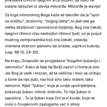
pokušava otvoriti njegovo srce ljubavi, da nitko ne
ostane isključen iz slavlja milosrđa. Milosrđe je slavlje!
Za toga milosrdnog Boga kaže se također da je "spor
na srdžbu", doslovno, "dugog daha", to jest resi ga
velika strpljivost i sposobnost trpljenja. Bog zna čekati,
njegovi ritmovi nisu nestrpljivi ritmovi ljudi; on je poput
mudrog zemljoradnika koji zna čekati, ostavlja
vremena dobrom sjemenu da izraste, usprkos kukolju
(usp. Mt 13, 24-30).
Na kraju, Gospodin se proglašava "bogatim ljubavlju i
vjernošću". Kako je lijep taj Božji naziv! U tome je sve.
Jer Bog je velik i moćan, ali ta veličina i moć se očituju
u tome da nas ljubi, nas koji smo tako maleni, tako
nemoćni. Riječ "ljubav", koja je ovdje upotrijebljena,
pokazuje ljubav, milost, dobrotu. To nije ljubav iz
sapunice… To je ljubav koja čini prvi korak, koja ne
ovisi o čovjekovim zaslugama već o silnoj