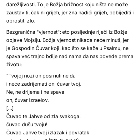
darežljivosti. To je Božja brižnost koju ništa ne može
zaustaviti, čak ni grijeh, jer zna nadići grijeh, pobijediti i
oprostiti zlo.
Bezgranična "vjernost": eto posljednje riječi iz Božje
objave Mojsiju. Božja vjernost nikada neće minuti, jer
je Gospodin Čuvar koji, kao što se kaže u Psalmu, ne
spava već trajno bdije nad nama da nas povede prema
životu:
"Tvojoj nozi on posrnuti ne da
i neće zadrijemati on, čuvar tvoj.
Ne, ne drijema i ne spava
on, čuvar Izraelov.
[...]
Čuvao te Jahve od zla svakoga,
čuvao dušu tvoju!
Čuvao Jahve tvoj izlazak i povratak