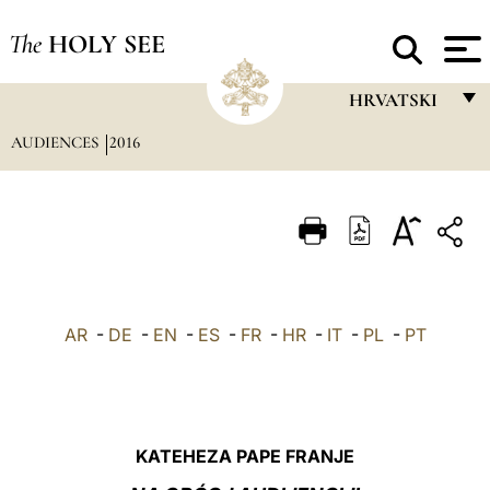
The
HOLY SEE
HRVATSKI
AUDIENCES
2016
FRANÇAIS
ENGLISH
ITALIANO
PORTUGUÊS
ESPAÑOL
AR
-
DE
-
EN
-
ES
-
FR
-
HR
-
IT
-
PL
-
PT
DEUTSCH
POLSKI
العربيّة
KATEHEZA PAPE FRANJE
中文