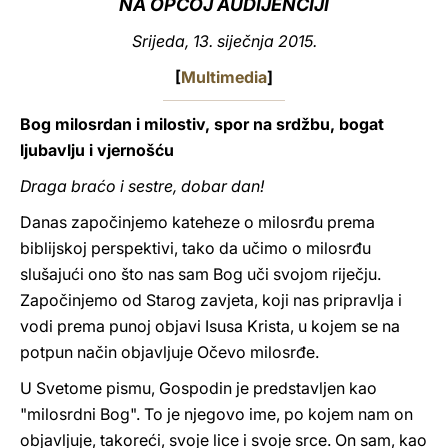
NA OPĆOJ AUDIJENCIJI
LATINE
Srijeda, 13. siječnja 2015.
[
Multimedia
]
Bog milosrdan i milostiv, spor na srdžbu, bogat
ljubavlju i vjernošću
Draga braćo i sestre, dobar dan!
Danas započinjemo kateheze o milosrđu prema
biblijskoj perspektivi, tako da učimo o milosrđu
slušajući ono što nas sam Bog uči svojom riječju.
Započinjemo od Starog zavjeta, koji nas pripravlja i
vodi prema punoj objavi Isusa Krista, u kojem se na
potpun način objavljuje Očevo milosrđe.
U Svetome pismu, Gospodin je predstavljen kao
"milosrdni Bog". To je njegovo ime, po kojem nam on
objavljuje, takoreći, svoje lice i svoje srce. On sam, kao