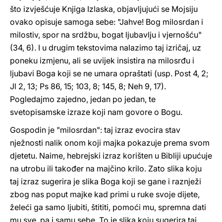
što izvješćuje Knjiga Izlaska, objavljujući se Mojsiju
ovako opisuje samoga sebe: "Jahve! Bog milosrdan i
milostiv, spor na srdžbu, bogat ljubavlju i vjernošću"
(34, 6). I u drugim tekstovima nalazimo taj izričaj, uz
poneku izmjenu, ali se uvijek insistira na milosrđu i
ljubavi Boga koji se ne umara opraštati (usp. Post 4, 2;
Jl 2, 13; Ps 86, 15; 103, 8; 145, 8; Neh 9, 17).
Pogledajmo zajedno, jedan po jedan, te
svetopisamske izraze koji nam govore o Bogu.
Gospodin je "milosrdan": taj izraz evocira stav
nježnosti nalik onom koji majka pokazuje prema svom
djetetu. Naime, hebrejski izraz korišten u Bibliji upućuje
na utrobu ili također na majčino krilo. Zato slika koju
taj izraz sugerira je slika Boga koji se gane i raznježi
zbog nas poput majke kad primi u ruke svoje dijete,
želeći ga samo ljubiti, štititi, pomoći mu, spremna dati
mu sve, pa i samu sebe. To je slika koju sugerira taj