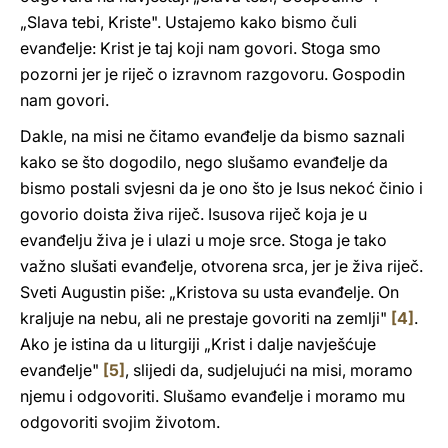
„Slava tebi, Kriste". Ustajemo kako bismo čuli
evanđelje: Krist je taj koji nam govori. Stoga smo
pozorni jer je riječ o izravnom razgovoru. Gospodin
nam govori.
Dakle, na misi ne čitamo evanđelje da bismo saznali
kako se što dogodilo, nego slušamo evanđelje da
bismo postali svjesni da je ono što je Isus nekoć činio i
govorio doista živa riječ. Isusova riječ koja je u
evanđelju živa je i ulazi u moje srce. Stoga je tako
važno slušati evanđelje, otvorena srca, jer je živa riječ.
Sveti Augustin piše: „Kristova su usta evanđelje. On
kraljuje na nebu, ali ne prestaje govoriti na zemlji"
[4]
.
Ako je istina da u liturgiji „Krist i dalje navješćuje
evanđelje"
[5]
, slijedi da, sudjelujući na misi, moramo
njemu i odgovoriti. Slušamo evanđelje i moramo mu
odgovoriti svojim životom.