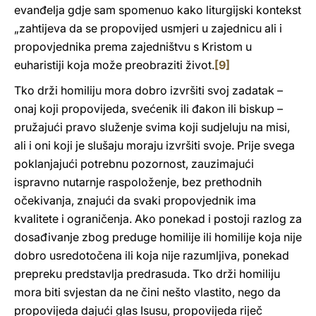
evanđelja gdje sam spomenuo kako liturgijski kontekst
„zahtijeva da se propovijed usmjeri u zajednicu ali i
propovjednika prema zajedništvu s Kristom u
euharistiji koja može preobraziti život.
[9]
Tko drži homiliju mora dobro izvršiti svoj zadatak –
onaj koji propovijeda, svećenik ili đakon ili biskup –
pružajući pravo služenje svima koji sudjeluju na misi,
ali i oni koji je slušaju moraju izvršiti svoje. Prije svega
poklanjajući potrebnu pozornost, zauzimajući
ispravno nutarnje raspoloženje, bez prethodnih
očekivanja, znajući da svaki propovjednik ima
kvalitete i ograničenja. Ako ponekad i postoji razlog za
dosađivanje zbog preduge homilije ili homilije koja nije
dobro usredotočena ili koja nije razumljiva, ponekad
prepreku predstavlja predrasuda. Tko drži homiliju
mora biti svjestan da ne čini nešto vlastito, nego da
propovijeda dajući glas Isusu, propovijeda riječ