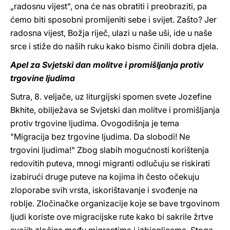
„radosnu vijest", ona će nas obratiti i preobraziti, pa
ćemo biti sposobni promijeniti sebe i svijet. Zašto? Jer
radosna vijest, Božja riječ, ulazi u naše uši, ide u naše
srce i stiže do naših ruku kako bismo činili dobra djela.
Apel za Svjetski dan molitve i promišljanja protiv
trgovine ljudima
Sutra, 8. veljače, uz liturgijski spomen svete Jozefine
Bkhite, obilježava se Svjetski dan molitve i promišljanja
protiv trgovine ljudima. Ovogodišnja je tema
"Migracija bez trgovine ljudima. Da slobodi! Ne
trgovini ljudima!" Zbog slabih mogućnosti korištenja
redovitih puteva, mnogi migranti odlučuju se riskirati
izabirući druge puteve na kojima ih često očekuju
zloporabe svih vrsta, iskorištavanje i svođenje na
roblje. Zločinačke organizacije koje se bave trgovinom
ljudi koriste ove migracijske rute kako bi sakrile žrtve