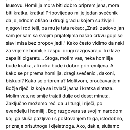
Isusovu. Homilija mora biti dobro pripremljena, mora
biti kratka, kratka! Pripovijedao mi je jedan svećenik
da je jednom otišao u drugi grad u kojem su živjeli
njegovi roditelji, pa mu je tata rekao: „Znaš, zadovoljan
sam jer sam sa svojim prijateljima našao crkvu gdje se
slavi misa bez propovijedi!" Kako često vidimo da neki
za vrijeme homilije zaspu, drugi razgovaraju ili izlaze
zapaliti cigaretu... Stoga, molim vas, neka homilija
bude kratka, ali neka bude i dobro pripremljena. A
kako se priprema homilija, dragi svećenici, đakoni,
biskupi? Kako se priprema? Molitvom, proučavanjem
Božje riječi iz koje se izvlači jasna i kratka sinteza.
Molim vas, ne smije trajati dulje od deset minuta.
Zaključno možemo reći da u liturgiji riječi, po
evanđelju i homiliji, Bog razgovara sa svojim narodom,
koji ga sluša pažljivo i s poštovanjem te ga, istodobno,
priznaje prisutnoga i djelatnoga. Ako, dakle, slušamo