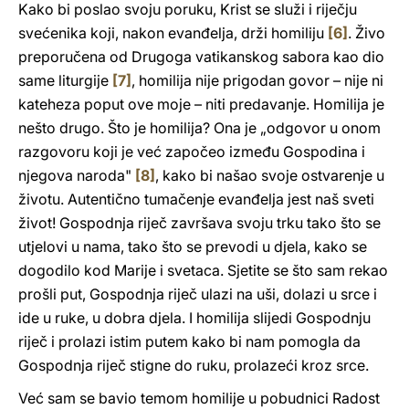
Kako bi poslao svoju poruku, Krist se služi i riječju
svećenika koji, nakon evanđelja, drži homiliju
[6]
. Živo
preporučena od Drugoga vatikanskog sabora kao dio
same liturgije
[7]
, homilija nije prigodan govor – nije ni
kateheza poput ove moje – niti predavanje. Homilija je
nešto drugo. Što je homilija? Ona je „odgovor u onom
razgovoru koji je već započeo između Gospodina i
njegova naroda"
[8]
, kako bi našao svoje ostvarenje u
životu. Autentično tumačenje evanđelja jest naš sveti
život! Gospodnja riječ završava svoju trku tako što se
utjelovi u nama, tako što se prevodi u djela, kako se
dogodilo kod Marije i svetaca. Sjetite se što sam rekao
prošli put, Gospodnja riječ ulazi na uši, dolazi u srce i
ide u ruke, u dobra djela. I homilija slijedi Gospodnju
riječ i prolazi istim putem kako bi nam pomogla da
Gospodnja riječ stigne do ruku, prolazeći kroz srce.
Već sam se bavio temom homilije u pobudnici Radost