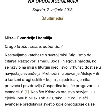
NA OPĆOJ AUDIJENCIJI
LATINE
Srijeda, 7. veljače 2018.
[
Multimedia
]
Misa – Evanđelje i homilija
Draga braćo i sestre, dobar dan!
Nastavljamo kateheze o svetoj misi. Stigli smo do
čitanja. Razgovor između Boga i njegova naroda, koji
se razvio na misi u liturgiji riječi, svoj vrhunac dostiže u
navještaju evanđelja. Prethodi mu pjevanje Aleluje – ili
u korizmi drugi usklik – kojim „zajednica vjernika
prihvaća i pozdravlja Gospodina koji će progovoriti u
evanđelju"
[1]
. Kao što Kristova otajstva rasvjetljuju
cjelokupnu biblijsku objavu, tako u liturgiji riječi
evanđelje predstavlja svjetlo koje omogućuje da se