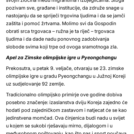
svojih zločina među migrantima i izbjeglicama. Stoga
pozivam sve, građane i institucije, da združe snage u
nastojanju da se spriječi trgovina ljudima i da se jamči
zaštita i pomoć žrtvama. Molimo svi da Gospodin
obrati srca trgovaca – ružna je ta riječ – trgovaca
ljudima i da dade nadu ponovnog zadobivanja
slobode svima koji trpe od ovoga sramotnoga zla.
Apel za Zimske olimpijske igre u Pyeongchangu
Prekosutra, u petak 9. veljače, otvaraju se 23. zimske
olimpijske igre u gradu Pyeongchangu u Južnoj Koreji
uz sudjelovanje 92 zemlje.
Tradicionalno olimpijsko primirje ove godine dobiva
posebno značenje: izaslanstva dviju Koreja zajedno će
hodati pod zajedničkom zastavom i natjecat će se kao
jedinstvena momčad. Ova činjenica budi nadu u svijet
u kojem se sukobi rješavaju mirno, dijalogom i u
međusobnom poštovanju, kao što nas i sport poučava.