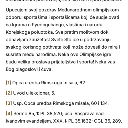
Upućujem svoj pozdrav Međunarodnom olimpijskom
odboru, sportašima i sportašicama koji će sudjelovati
na Igrama u Pyeongchangu, vlastima i narodu
Korejskoga poluotoka. Sve pratim molitvom dok
obnavljam zauzetost Svete Stolice u podržavanju
svakog korisnog pothvata koji može dovesti do mira i
susreta među narodima. Neka ove Olimpijske igre
budu velika proslava prijateljstva i sporta! Neka vas
Bog blagoslovi i čuva!
[1]
Opća uredba Rimskoga misala, 62.
[2]
Uvod u lekcionar, 5.
[3]
Usp. Opća uredba Rimskoga misala, 60 i 134.
[4]
Sermo 85, 1: PL 38,520; usp. Rasprava nad
Ivanovim evanđeljem, XXX, I: PL 35,1632; CCL 36, 289.