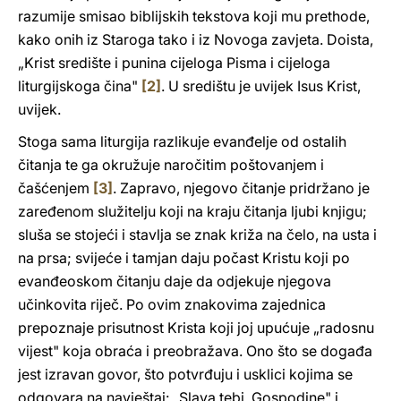
razumije smisao biblijskih tekstova koji mu prethode,
kako onih iz Staroga tako i iz Novoga zavjeta. Doista,
„Krist središte i punina cijeloga Pisma i cijeloga
liturgijskoga čina"
[2]
. U središtu je uvijek Isus Krist,
uvijek.
Stoga sama liturgija razlikuje evanđelje od ostalih
čitanja te ga okružuje naročitim poštovanjem i
čašćenjem
[3]
. Zapravo, njegovo čitanje pridržano je
zaređenom služitelju koji na kraju čitanja ljubi knjigu;
sluša se stojeći i stavlja se znak križa na čelo, na usta i
na prsa; svijeće i tamjan daju počast Kristu koji po
evanđeoskom čitanju daje da odjekuje njegova
učinkovita riječ. Po ovim znakovima zajednica
prepoznaje prisutnost Krista koji joj upućuje „radosnu
vijest" koja obraća i preobražava. Ono što se događa
jest izravan govor, što potvrđuju i usklici kojima se
odgovara na navještaj: „Slava tebi, Gospodine" i