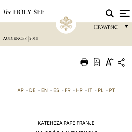
The
HOLY SEE
HRVATSKI
AUDIENCES
2018
FRANÇAIS
ENGLISH
ITALIANO
PORTUGUÊS
ESPAÑOL
AR
-
DE
-
EN
-
ES
-
FR
-
HR
-
IT
-
PL
-
PT
DEUTSCH
POLSKI
العربيّة
KATEHEZA PAPE FRANJE
中文