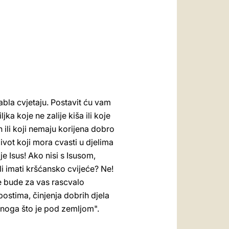
العربيّة
中文
LATINE
tabla cvjetaju. Postavit ću vam
jka koje ne zalije kiša ili koje
n ili koji nemaju korijena dobro
život koji mora cvasti u djelima
je Isus! Ako nisi s Isusom,
li imati kršćansko cvijeće? Ne!
će bude za vas rascvalo
postima, činjenja dobrih djela
onoga što je pod zemljom".