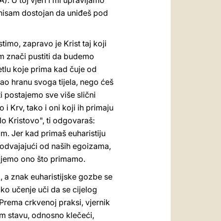
). U toj vjeri i mi upravljamo
 nisam dostojan da uniđeš pod
timo, zapravo je Krist taj koji
om znači pustiti da budemo
tlu koje prima kad čuje od
 kao hranu svoga tijela, nego ćeš
ti postajemo sve više slični
 Krv, tako i oni koji ih primaju
elo Kristovo", ti odgovaraš:
m. Jer kad primaš euharistiju
s odvajajući od naših egoizama,
stajemo ono što primamo.
i, a znak euharistijske gozbe se
ko učenje uči da se cijelog
Prema crkvenoj praksi, vjernik
ćem stavu, odnosno klečeći,