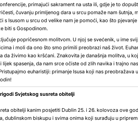
onferencije, primajući sakrament na usta ili, gdje je to dopu
česti, čuvanju primljenog dara u srcu pomaže nam šutnja, mol
ući s Isusom u srcu od velike nam je pomoći, kao što pjevanj
e biti s Gospodinom.
ključuje popričesnom molitvom. U njoj se svećenik, u ime sv
nicima i moli da ono što smo primili preobrazi naš život. Euha
la da živimo kao kršćani. Znakovita je današnja molitva, u 
lijek spasenja, da nam srce očiste od zlih navika i trajno nas 
Pristupajmo euharistiji: primanje Isusa koji nas preobražava u
odin!
igodi Svjetskog susreta obitelji
eta obitelji kanim posjetiti Dublin 25. i 26. kolovoza ove g
, dublinskom biskupu i svima onima koji surađuju u priprem