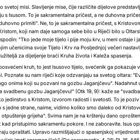
vetoj misi. Slavljenje mise, čije različite dijelove predsta
enju s Isusom. To je sakramentalna pričest, a ne duhovna priče
duhovno primiti". Ne, to je sakramentalna pričest, s Kristovom
Kristom, koji nam daje samoga sebe bilo u Riječi bilo u Olta
odin: "Tko jede moje tijelo i pije moju krv, u meni ostaje i ja
im učenicima svoje Tijelo i Krv na Posljednjoj večeri nastavl
žiteljâ za dijeljenje braći Kruha života i Kaleža spasenja.
posvećeni kruh, to jest Isusovo tijelo, svećenik ga pokazuje v
bi. Poznate su nam riječi koje odzvanjaju sa svetog oltara: 
Blago onima koji su pozvani na gozbu Jaganjčevu". Nadahnut 
a svadbenu gozbu Jaganjčevu!" (Otk 19, 9): kaže se "svadba" j
 jedinstvo s Kristom, izvorom radosti i svetosti. To je poziv 
 Ako s jedne strane, naime, vidimo koliko smo daleko od Kristo
 otpuštenje grijeha". Svima nam je na krštenju dano oproštenj
 kad pristupimo sakramentu pokore. I ne zaboravite. Isus opr
raju opraštati. Upravo razmišljajući o spasenjskoj vrijednosti 