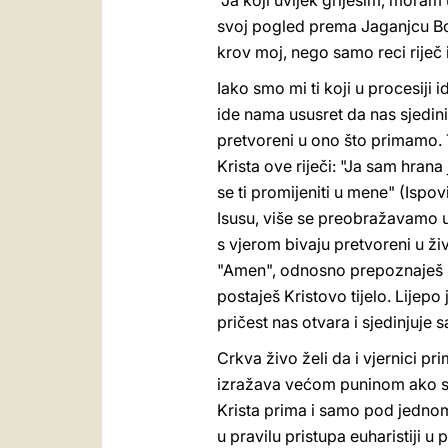
"Ja koji uvijek griješim, moram 
svoj pogled prema Jaganjcu Bo
krov moj, nego samo reci riječ 
Iako smo mi ti koji u procesiji 
ide nama ususret da nas sjedin
pretvoreni u ono što primamo. 
Krista ove riječi: "Ja sam hrana
se ti promijeniti u mene" (Ispov
Isusu, više se preobražavamo u I
s vjerom bivaju pretvoreni u živu
"Amen", odnosno prepoznaješ za
postaješ Kristovo tijelo. Lijep
pričest nas otvara i sjedinjuje
Crkva živo želi da i vjernici p
izražava većom puninom ako se 
Krista prima i samo pod jednom
u pravilu pristupa euharistiji u