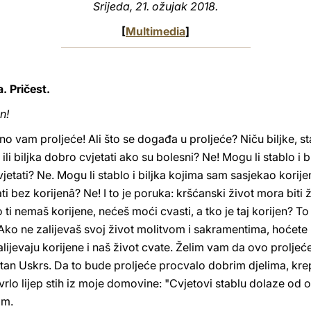
Srijeda, 21. ožujak 2018.
[
Multimedia
]
. Pričest.
n!
tno vam proljeće! Ali što se događa u proljeće? Niču biljke, s
ili biljka dobro cvjetati ako su bolesni? Ne! Mogu li stablo i bil
jetati? Ne. Mogu li stablo i biljka kojima sam sasjekao korije
ati bez korijenâ? Ne! I to je poruka: kršćanski život mora biti 
o ti nemaš korijene, nećeš moći cvasti, a tko je taj korijen? To 
 Ako ne zalijevaš svoj život molitvom i sakramentima, hoćete 
alijevaju korijene i naš život cvate. Želim vam da ovo prolje
jetan Uskrs. Da to bude proljeće procvalo dobrim djelima, kre
vrlo lijep stih iz moje domovine: "Cvjetovi stablu dolaze od 
om.