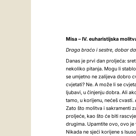
Misa – IV. euharistijska molitva
Draga braćo i sestre, dobar da
Danas je prvi dan proljeća: sre
nekoliko pitanja. Mogu li stablo 
se umjetno ne zalijeva dobro cv
cvjetati? Ne. A može li se cvjet
ljubavi, u činjenju dobra. Ali ak
tamo, u korijenu, nećeš cvasti.
Zato što molitva i sakramenti z
proljeće, kao što će biti rascv
drugima. Upamtite ovo, ovo je 
Nikada ne sjeći korijene s Isus