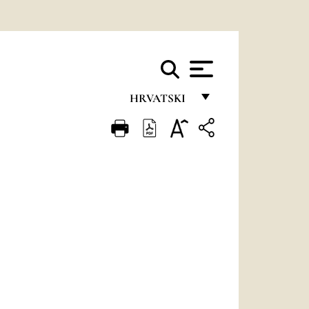
HRVATSKI
FRANÇAIS
ENGLISH
ITALIANO
PORTUGUÊS
ESPAÑOL
DEUTSCH
POLSKI