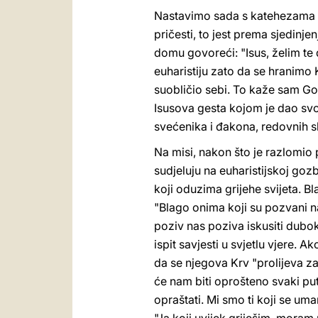
Nastavimo sada s katehezama o s
pričesti, to jest prema sjedinj
domu govoreći: "Isus, želim te 
euharistiju zato da se hranimo 
suobličio sebi. To kaže sam Gosp
Isusova gesta kojom je dao svoj
svećenika i đakona, redovnih slu
Na misi, nakon što je razlomio 
sudjeluju na euharistijskoj goz
koji oduzima grijehe svijeta. 
"Blago onima koji su pozvani n
poziv nas poziva iskusiti duboko
ispit savjesti u svjetlu vjere.
da se njegova Krv "prolijeva za
će nam biti oprošteno svaki put
opraštati. Mi smo ti koji se uma