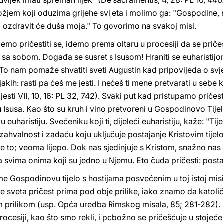
uvijek imati spreman lijek" (De sacramentis, 4, 28: PL 16, 446A
žjem koji oduzima grijehe svijeta i molimo ga: "Gospodine,
i ozdravit će duša moja." To govorimo na svakoj misi.
idemo pričestiti se, idemo prema oltaru u procesiji da se pričes
i sa sobom. Događa se susret s Isusom! Hraniti se euharistij
To nam pomaže shvatiti sveti Augustin kad pripovijeda o svje
 jakih: rasti pa ćeš me jesti. I nećeš ti mene pretvarati u sebe
ijesti VII, 10, 16: PL 32, 742). Svaki put kad pristupamo pričes
susa. Kao što su kruh i vino pretvoreni u Gospodinovo Tijelo i
 euharistiju. Svećeniku koji ti, dijeleći euharistiju, kaže: "Tij
hvalnost i zadaću koju uključuje postajanje Kristovim tijelo
o je to; veoma lijepo. Dok nas sjedinjuje s Kristom, snažno na
 sa svima onima koji su jedno u Njemu. Eto čuda pričesti: po
rime Gospodinovu tijelo s hostijama posvećenim u toj istoj mis
sveta pričest prima pod obje prilike, iako znamo da katolič
 prilikom (usp. Opća uredba Rimskog misala, 85; 281-282). 
 procesiji, kao što smo rekli, i pobožno se pričešćuje u stoje