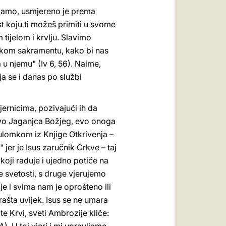
vljamo, usmjereno je prema
st koju ti možeš primiti u svome
 tijelom i krvlju. Slavimo
rskom sakramentu, kako bi nas
 u njemu" (Iv 6, 56). Naime,
ja se i danas po službi
jernicima, pozivajući ih da
"Evo Jaganjca Božjeg, evo onoga
ulomkom iz Knjige Otkrivenja –
er je Isus zaručnik Crkve – taj
koji raduje i ujedno potiče na
ve svetosti, s druge vjerujemo
e i svima nam je oprošteno ili
ašta uvijek. Isus se ne umara
te Krvi, sveti Ambrozije kliče: