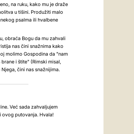
šteno, na ruku, kako mu je draže
itva u tišini. Produžiti malo
e nekog psalma ili hvalbene
iju, obraća Bogu da mu zahvali
ristija nas čini snažnima kako
kojoj molimo Gospodina da "nam
brane i štite" (Rimski misal,
 Njega, čini nas snažnijima.
odine. Već sada zahvaljujem
i ovog putovanja. Hvala!