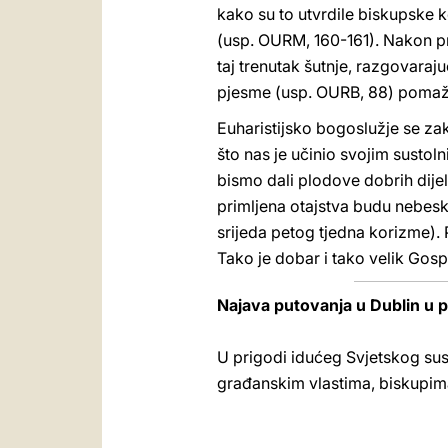
kako su to utvrdile biskupske k
(usp. OURM, 160-161). Nakon pri
taj trenutak šutnje, razgovaraj
pjesme (usp. OURB, 88) pomaž
Euharistijsko bogoslužje se za
što nas je učinio svojim sustol
bismo dali plodove dobrih dije
primljena otajstva budu nebeski 
srijeda petog tjedna korizme). 
Tako je dobar i tako velik Gosp
Najava putovanja u Dublin u pr
U prigodi idućeg Svjetskog susr
građanskim vlastima, biskupima