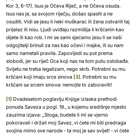
Kor 3, 6-17). Isus je Očeva Riječ, a ne Očeva osuda.
Isus nas je, sa svojom riječju, došao spasiti a ne
osuditi. Vidi se jesu li neki muškarac ili žena ostvarili taj
prijelaz ili nisu. Ljudi uviđaju razmišlja li kršćanin kao
dijete ili kao rob. I mi se sami sjećamo jesu li se naši
odgojitelji brinuli za nas kao očevi i majke, ili su nam
samo nametali pravila. Zapovijedi su put prema
slobodi, jer su riječ Oca koji nas na tom putu oslobađa.
Svijetu ne treba legalizam, nego skrb. Potrebni su mu
kršćani koji imaju srce sinova
[3]
. Potrebni su mu
kršćani sa srcem sinova: nemojte to zaboraviti!
[1]
Dvadesetom poglavlju Knjige izlaska prethodi
ponuda Saveza u pogl. 19., u kojemu središnje mjesto
zauzima izjava: „Stoga, budete li mi se vjerno
pokoravali i držali moj Savez, vi ćete mi biti predraga
svojina mimo sve narode - ta moj je sav svijet! - vi ćete