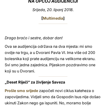
NA OPĆOJ AUDIJENCIJI
LATINE
Srijeda, 20. lipanj 2018.
[
Multimedia
]
Draga braćo i sestre, dobar dan!
Ova se audijencija održava na dva mjesta: mi smo
ovdje na trgu, a u Dvorani Pavla VI. Ima više od 200
bolesnika koji prate audijenciju na velikome ekranu.
Svi smo jedna zajednica. Pljeskom pozdravimo one
koji su u Dvorani.
„Deset Riječi“ za življenje Saveza
Prošle smo srijede
započeli novi ciklus kateheza o
zapovijedima. Vidjeli smo da Gospodin Isus nije došao
ukinuti Zakon nego ga ispuniti. No, moramo bolje