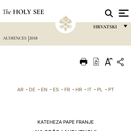
The
HOLY SEE
HRVATSKI
AUDIENCES
2018
FRANÇAIS
ENGLISH
ITALIANO
PORTUGUÊS
ESPAÑOL
AR
-
DE
-
EN
-
ES
-
FR
-
HR
-
IT
-
PL
-
PT
DEUTSCH
POLSKI
العربيّة
KATEHEZA PAPE FRANJE
中文