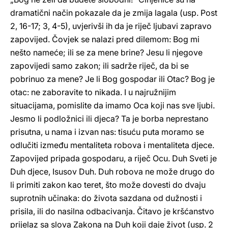
dramatični način pokazale da je zmija lagala (usp. Post
2, 16-17; 3, 4-5), uvjerivši ih da je riječ ljubavi zapravo
zapovijed. Čovjek se nalazi pred dilemom: Bog mi
nešto nameće; ili se za mene brine? Jesu li njegove
zapovijedi samo zakon; ili sadrže riječ, da bi se
pobrinuo za mene? Je li Bog gospodar ili Otac? Bog je
otac: ne zaboravite to nikada. I u najružnijim
situacijama, pomislite da imamo Oca koji nas sve ljubi.
Jesmo li podložnici ili djeca? Ta je borba neprestano
prisutna, u nama i izvan nas: tisuću puta moramo se
odlučiti između mentaliteta robova i mentaliteta djece.
Zapovijed pripada gospodaru, a riječ Ocu. Duh Sveti je
Duh djece, Isusov Duh. Duh robova ne može drugo do
li primiti zakon kao teret, što može dovesti do dvaju
suprotnih učinaka: do života sazdana od dužnosti i
prisila, ili do nasilna odbacivanja. Čitavo je kršćanstvo
prijelaz sa slova Zakona na Duh koji daje život (usp. 2