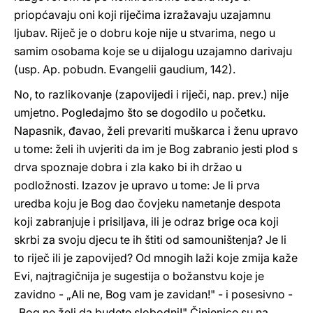
priopćavaju oni koji riječima izražavaju uzajamnu
ljubav. Riječ je o dobru koje nije u stvarima, nego u
samim osobama koje se u dijalogu uzajamno darivaju
(usp. Ap. pobudn. Evangelii gaudium, 142).
No, to razlikovanje (zapovijedi i riječi, nap. prev.) nije
umjetno. Pogledajmo što se dogodilo u početku.
Napasnik, đavao, želi prevariti muškarca i ženu upravo
u tome: želi ih uvjeriti da im je Bog zabranio jesti plod s
drva spoznaje dobra i zla kako bi ih držao u
podložnosti. Izazov je upravo u tome: Je li prva
uredba koju je Bog dao čovjeku nametanje despota
koji zabranjuje i prisiljava, ili je odraz brige oca koji
skrbi za svoju djecu te ih štiti od samouništenja? Je li
to riječ ili je zapovijed? Od mnogih laži koje zmija kaže
Evi, najtragičnija je sugestija o božanstvu koje je
zavidno - „Ali ne, Bog vam je zavidan!" - i posesivno -
„Bog ne želi da budete slobodni!" Činjenice su na