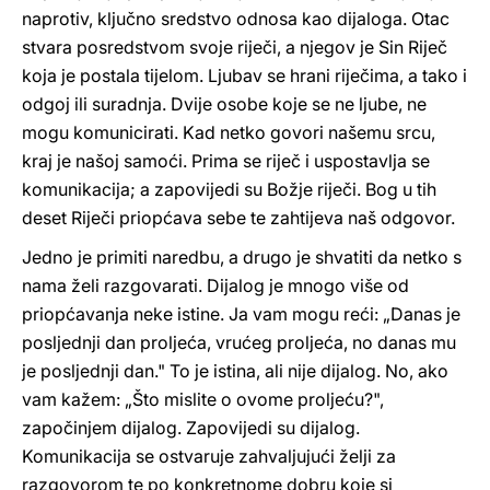
naprotiv, ključno sredstvo odnosa kao dijaloga. Otac
stvara posredstvom svoje riječi, a njegov je Sin Riječ
koja je postala tijelom. Ljubav se hrani riječima, a tako i
odgoj ili suradnja. Dvije osobe koje se ne ljube, ne
mogu komunicirati. Kad netko govori našemu srcu,
kraj je našoj samoći. Prima se riječ i uspostavlja se
komunikacija; a zapovijedi su Božje riječi. Bog u tih
deset Riječi priopćava sebe te zahtijeva naš odgovor.
Jedno je primiti naredbu, a drugo je shvatiti da netko s
nama želi razgovarati. Dijalog je mnogo više od
priopćavanja neke istine. Ja vam mogu reći: „Danas je
posljednji dan proljeća, vrućeg proljeća, no danas mu
je posljednji dan." To je istina, ali nije dijalog. No, ako
vam kažem: „Što mislite o ovome proljeću?",
započinjem dijalog. Zapovijedi su dijalog.
Komunikacija se ostvaruje zahvaljujući želji za
razgovorom te po konkretnome dobru koje si