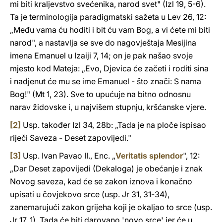
mi biti kraljevstvo svećenika, narod svet" (Izl 19, 5-6).
Ta je terminologija paradigmatski sažeta u Lev 26, 12:
„Među vama ću hoditi i bit ću vam Bog, a vi ćete mi biti
narod", a nastavlja se sve do nagovještaja Mesijina
imena Emanuel u Izaiji 7, 14; on je pak našao svoje
mjesto kod Mateja: „Evo, Djevica će začeti i roditi sina
i nadjenut će mu se ime Emanuel - što znači: S nama
Bog!" (Mt 1, 23). Sve to upućuje na bitno odnosnu
narav židovske i, u najvišem stupnju, kršćanske vjere.
[2]
Usp. također Izl 34, 28b: „Tada je na ploče ispisao
riječi Saveza - Deset zapovijedi."
[3]
Usp. Ivan Pavao II., Enc. „
Veritatis splendor
", 12:
„Dar Deset zapovijedi (Dekaloga) je obećanje i znak
Novog saveza, kad će se zakon iznova i konačno
upisati u čovjekovo srce (usp. Jr 31, 31-34),
zanemarujući zakon grijeha koji je okaljao to srce (usp.
Jr 17, 1). Tada će biti darovano 'novo srce' jer će u