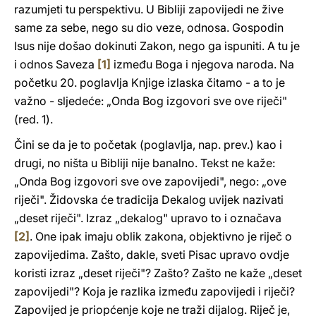
razumjeti tu perspektivu. U Bibliji zapovijedi ne žive
same za sebe, nego su dio veze, odnosa. Gospodin
Isus nije došao dokinuti Zakon, nego ga ispuniti. A tu je
i odnos Saveza
[1]
između Boga i njegova naroda. Na
početku 20. poglavlja Knjige izlaska čitamo - a to je
važno - sljedeće: „Onda Bog izgovori sve ove riječi"
(red. 1).
Čini se da je to početak (poglavlja, nap. prev.) kao i
drugi, no ništa u Bibliji nije banalno. Tekst ne kaže:
„Onda Bog izgovori sve ove zapovijedi", nego: „ove
riječi". Židovska će tradicija Dekalog uvijek nazivati
„deset riječi". Izraz „dekalog" upravo to i označava
[2]
. One ipak imaju oblik zakona, objektivno je riječ o
zapovijedima. Zašto, dakle, sveti Pisac upravo ovdje
koristi izraz „deset riječi"? Zašto? Zašto ne kaže „deset
zapovijedi"? Koja je razlika između zapovijedi i riječi?
Zapovijed je priopćenje koje ne traži dijalog. Riječ je,