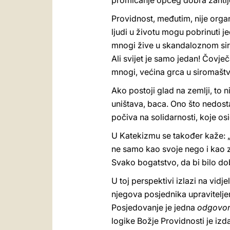
promicanje općeg dobra zahtijev
Providnost, međutim, nije organiz
ljudi u životu mogu pobrinuti j
mnogi žive u skandaloznom sirom
Ali svijet je samo jedan! Čovje
mnogi, većina grca u siromaštvu,
Ako postoji glad na zemlji, to 
uništava, baca. Ono što nedost
počiva na solidarnosti, koje o
U Katekizmu se također kaže: „
ne samo kao svoje nego i kao z
Svako bogatstvo, da bi bilo do
U toj perspektivi izlazi na vidj
njegova posjednika upravitelje
Posjedovanje je jedna
odgovor
logike Božje Providnosti je iz