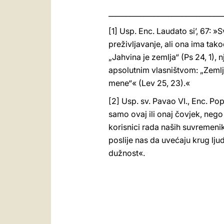
_________________________________
[1] Usp. Enc. Laudato si’, 67: »
preživljavanje, ali ona ima tako
„Jahvina je zemlja“ (Ps 24, 1), 
apsolutnim vlasništvom: „Zemlja
mene“« (Lev 25, 23).«
[2] Usp. sv. Pavao VI., Enc. Po
samo ovaj ili onaj čovjek, nego 
korisnici rada naših suvremen
poslije nas da uvećaju krug ljud
dužnost«.