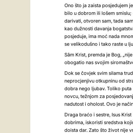
Ono što ja zaista posjedujem j
bilo u dobrom ili lošem smislu
darivati, otvoren sam, tada sa
kao dužnosti davanja bogatstva,
posjeduje, ima moć nada mnom i 
se velikodušno i tako raste u lju
Sâm Krist, premda je Bog, „nije
obogatio nas svojim siromašt
Dok se čovjek svim silama tru
neprocjenjivu otkupninu od st
dobra nego ljubav. Toliko puta 
novcu, težnjom za posjedovanje
nadutost i oholost. Ovo je način
Draga braćo i sestre, Isus Kri
dobrima, iskoristi sredstva koj
doista dar. Zato što život nije