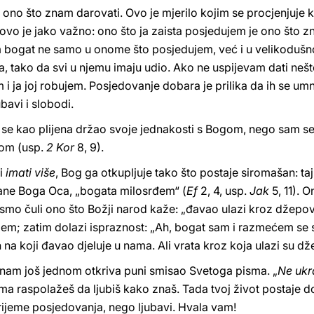
e ono što znam darovati. Ovo je mjerilo kojim se procjenjuj
; ovo je jako važno: ono što ja zaista posjedujem je ono što
m bogat ne samo u onome što posjedujem, već i u velikodušno
 tako da svi u njemu imaju udio. Ako ne uspijevam dati nešto
ja joj robujem. Posjedovanje dobara je prilika da ih se umnož
bavi i slobodi.
 se kao plijena držao svoje jednakosti s Bogom, nego sam sebe
vom (usp.
2 Kor
8, 9).
di
imati više
, Bog ga otkupljuje tako što postaje siromašan: taj
rane Boga Oca, „bogata milosrđem“ (
Ef
2, 4, usp.
Jak
5, 11). 
smo čuli ono što Božji narod kaže: „đavao ulazi kroz džepove
m; zatim dolazi ispraznost: „Ah, bogat sam i razmećem se s
 na koji đavao djeluje u nama. Ali vrata kroz koja ulazi su dž
st nam još jednom otkriva puni smisao Svetoga pisma. „
Ne ukr
ima raspolažeš da ljubiš kako znaš. Tada tvoj život postaje 
 vrijeme posjedovanja, nego ljubavi. Hvala vam!