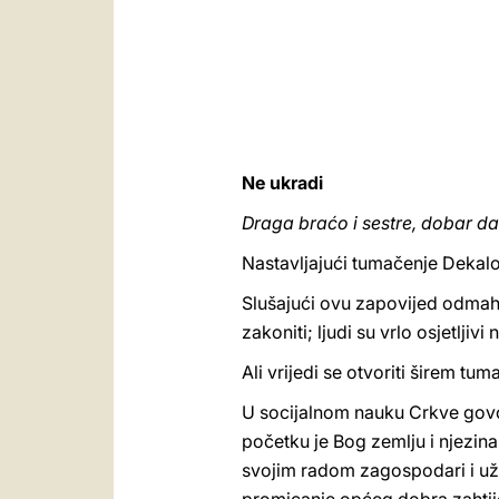
Ne ukradi
Draga braćo i sestre, dobar da
Nastavljajući tumačenje Dekalo
Slušajući ovu zapovijed odmah 
zakoniti; ljudi su vrlo osjetljiv
Ali vrijedi se otvoriti širem t
U socijalnom nauku Crkve gov
početku je Bog zemlju i njezin
svojim radom zagospodari i uživ