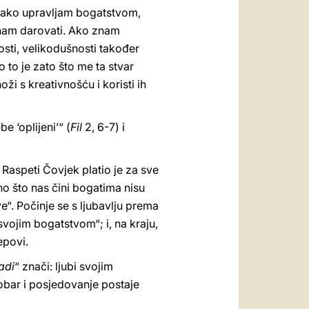
e kako upravljam bogatstvom,
 znam darovati. Ako znam
sti, velikodušnosti također
 to je zato što me ta stvar
i s kreativnošću i koristi ih
 ‘oplijeni’“ (
Fil
2, 6-7) i
 Raspeti Čovjek platio je za sve
Ono što nas čini bogatima nisu
“. Počinje se s ljubavlju prema
vojim bogatstvom“; i, na kraju,
epovi.
adi
“ znači: ljubi svojim
dobar i posjedovanje postaje