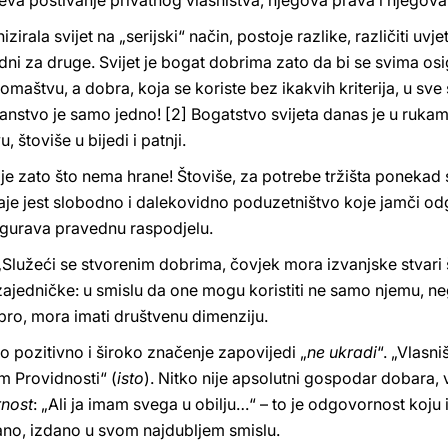
a poštivanje privatnog vlasništva, njegova prava i njegova v
irala svijet na „serijski“ način, postoje razlike, različiti uvjet
edni za druge. Svijet je bogat dobrima zato da bi se svima os
aštvu, a dobra, koja se koriste bez ikakvih kriterija, u sve
čanstvo je samo jedno! [2] Bogatstvo svijeta danas je u ruka
 štoviše u bijedi i patnji.
nije zato što nema hrane! Štoviše, za potrebe tržišta ponekad 
aje jest slobodno i dalekovidno poduzetništvo koje jamči od
sigurava pravednu raspodjelu.
Služeći se stvorenim dobrima, čovjek mora izvanjske stvari š
ajedničke: u smislu da one mogu koristiti ne samo njemu, neg
bro, mora imati društvenu dimenziju.
elo pozitivno i široko značenje zapovijedi „
ne ukradi
“. „Vlasn
m Providnosti“ (
isto
). Nitko nije apsolutni gospodar dobara, 
nost
: „Ali ja imam svega u obilju…“ – to je odgovornost koju 
dano, izdano u svom najdubljem smislu.