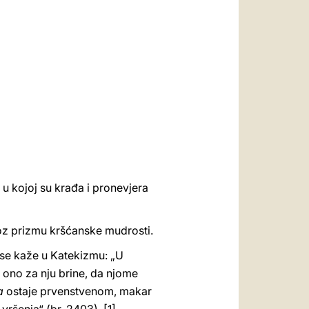
العربيّة
中文
LATINE
u kojoj su krađa i pronevjera
roz prizmu kršćanske mudrosti.
 se kaže u Katekizmu: „U
 ono za nju brine, da njome
a
ostaje prvenstvenom, makar