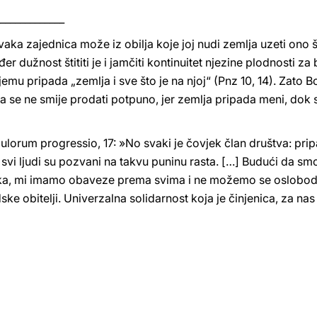
_____________
Svaka zajednica može iz obilja koje joj nudi zemlja uzeti ono š
đer dužnost štititi je i jamčiti kontinuitet njezine plodnosti z
njemu pripada „zemlja i sve što je na njoj“ (Pnz 10, 14). Zato
 se ne smije prodati potpuno, jer zemlja pripada meni, dok s
pulorum progressio, 17: »No svaki je čovjek član društva: pr
svi ljudi su pozvani na takvu puninu rasta. […] Budući da smo 
ika, mi imamo obaveze prema svima i ne možemo se oslobodit
ske obitelji. Univerzalna solidarnost koja je činjenica, za na