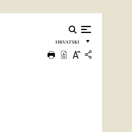
HRVATSKI
FRANÇAIS
ENGLISH
ITALIANO
PORTUGUÊS
ESPAÑOL
DEUTSCH
POLSKI