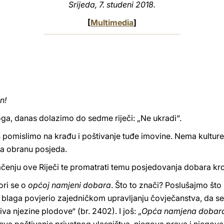
Srijeda, 7. studeni 2018.
[
Multimedia
]
n!
ga, danas dolazimo do sedme riječi: „Ne ukradi“.
pomislimo na krađu i poštivanje tuđe imovine. Nema kulture 
i na obranu posjeda.
umačenju ove Riječi te promatrati temu posjedovanja dobara k
ori se o
općoj namjeni dobara
. Što to znači? Poslušajmo što
a blaga povjerio zajedničkom upravljanju čovječanstva, da se
a njezine plodove“ (br. 2402). I još: „
Opća namjena dobar