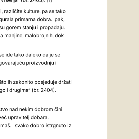
ršenja“ (br. 2403). [1]
i, različite kulture, pa se tako
igurala primarna dobra. Ipak,
 su gorem stanju i propadaju.
ma manjine, malobrojnih, dok
se ide tako daleko da je se
govarajuću proizvodnju i
to ih zakonito posjeduje držati
o i drugima“ (br. 2404).
ištvo nad nekim dobrom čini
već upravitelj dobara.
imaš. I svako dobro istrgnuto iz