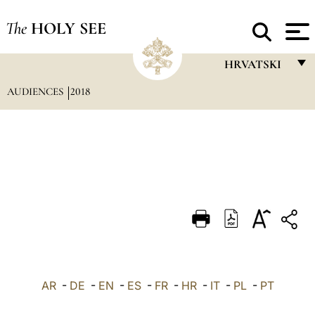
The
HOLY SEE
HRVATSKI
AUDIENCES
2018
FRANÇAIS
ENGLISH
ITALIANO
PORTUGUÊS
ESPAÑOL
DEUTSCH
POLSKI
العربيّة
AR
-
DE
-
EN
-
ES
-
FR
-
HR
-
IT
-
PL
-
PT
中文