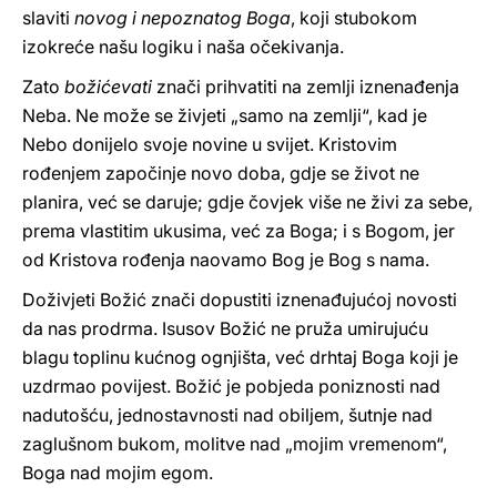
slaviti
novog i nepoznatog Boga
, koji stubokom
izokreće našu logiku i naša očekivanja.
Zato
božićevati
znači prihvatiti na zemlji iznenađenja
Neba. Ne može se živjeti „samo na zemlji“, kad je
Nebo donijelo svoje novine u svijet. Kristovim
rođenjem započinje novo doba, gdje se život ne
planira, već se daruje; gdje čovjek više ne živi za sebe,
prema vlastitim ukusima, već za Boga; i s Bogom, jer
od Kristova rođenja naovamo Bog je Bog s nama.
Doživjeti Božić znači dopustiti iznenađujućoj novosti
da nas prodrma. Isusov Božić ne pruža umirujuću
blagu toplinu kućnog ognjišta, već drhtaj Boga koji je
uzdrmao povijest. Božić je pobjeda poniznosti nad
nadutošću, jednostavnosti nad obiljem, šutnje nad
zaglušnom bukom, molitve nad „mojim vremenom“,
Boga nad mojim egom.