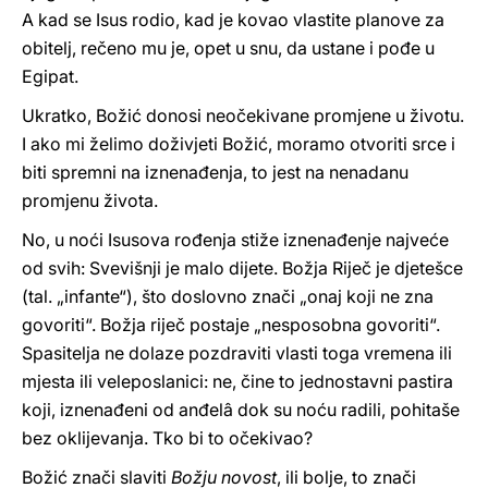
A kad se Isus rodio, kad je kovao vlastite planove za
obitelj, rečeno mu je, opet u snu, da ustane i pođe u
Egipat.
Ukratko, Božić donosi neočekivane promjene u životu.
I ako mi želimo doživjeti Božić, moramo otvoriti srce i
biti spremni na iznenađenja, to jest na nenadanu
promjenu života.
No, u noći Isusova rođenja stiže iznenađenje najveće
od svih: Svevišnji je malo dijete. Božja Riječ je djetešce
(tal. „infante“), što doslovno znači „onaj koji ne zna
govoriti“. Božja riječ postaje „nesposobna govoriti“.
Spasitelja ne dolaze pozdraviti vlasti toga vremena ili
mjesta ili veleposlanici: ne, čine to jednostavni pastira
koji, iznenađeni od anđelâ dok su noću radili, pohitaše
bez oklijevanja. Tko bi to očekivao?
Božić znači slaviti
Božju novost
, ili bolje, to znači