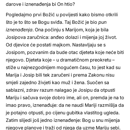
darove i iznenađenja bi On htio?
Pogledajmo prvi Božić u povijesti kako bismo otkrili
što je to što se Bogu sviđa. Taj Božić je bio
pun
iznenađenja
. Ona počinju s Marijom, koja je bila
Josipova zaručnica: anđeo dolazi i mijenja joj život.
Od djevice će postati majkom. Nastavljaju se s
Josipom, pozvanim da bude otac djeteta koje neće biti
njegovo. Djeteta koje – u dramatičnom preokretu –
stiže u najnezgodnijem mogućem času, to jest kad su
Marija i Josip bili tek zaručeni i prema Zakonu nisu
smjeli zajedno živjeti kao muž i žena. Suočen sa
sablazni, zdrav razum nalagao je Josipu da otpusti
Mariju i sačuva svoje dobro ime, ali on, premda je na to
imao pravo, iznenađuje: da ne naudi Mariji razmišlja da
je potajno otpusti, po cijenu gubitka vlastitog ugleda.
Zatim slijedi još jedno iznenađenje: Bog u snu mijenja
njegove planove i traži od njega da uzme Mariju sebi.