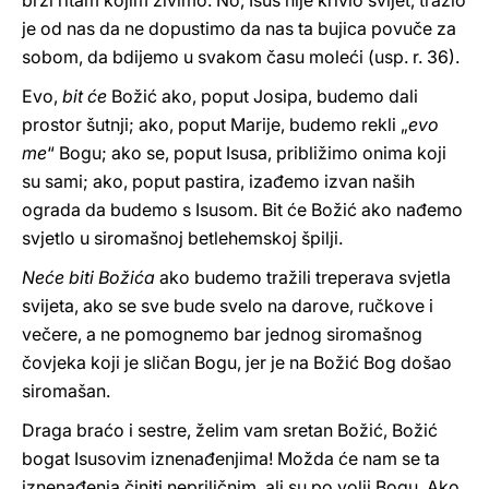
brzi ritam kojim živimo. No, Isus nije krivio svijet, tražio
je od nas da ne dopustimo da nas ta bujica povuče za
sobom, da bdijemo u svakom času moleći (usp. r. 36).
Evo,
bit će
Božić ako, poput Josipa, budemo dali
prostor šutnji; ako, poput Marije, budemo rekli „
evo
me
“ Bogu; ako se, poput Isusa, približimo onima koji
su sami; ako, poput pastira, izađemo izvan naših
ograda da budemo s Isusom. Bit će Božić ako nađemo
svjetlo u siromašnoj betlehemskoj špilji.
Neće biti Božića
ako budemo tražili treperava svjetla
svijeta, ako se sve bude svelo na darove, ručkove i
večere, a ne pomognemo bar jednog siromašnog
čovjeka koji je sličan Bogu, jer je na Božić Bog došao
siromašan.
Draga braćo i sestre, želim vam sretan Božić, Božić
bogat Isusovim iznenađenjima! Možda će nam se ta
iznenađenja činiti nepriličnim, ali su po volji Bogu. Ako