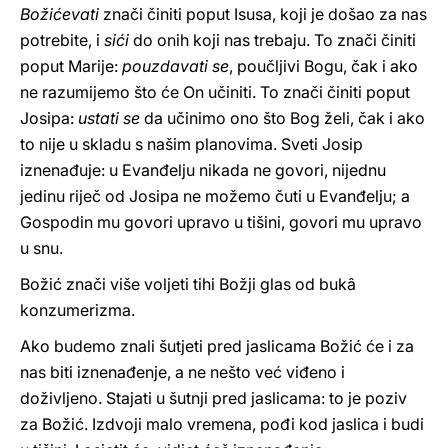
Božićevati
znači činiti poput Isusa, koji je došao za nas
potrebite, i
sići
do onih koji nas trebaju. To znači činiti
poput Marije:
pouzdavati se
, poučljivi Bogu, čak i ako
ne razumijemo što će On učiniti. To znači činiti poput
Josipa:
ustati se
da učinimo ono što Bog želi, čak i ako
to nije u skladu s našim planovima. Sveti Josip
iznenađuje: u Evanđelju nikada ne govori, nijednu
jedinu riječ od Josipa ne možemo čuti u Evanđelju; a
Gospodin mu govori upravo u tišini, govori mu upravo
u snu.
Božić znači više voljeti tihi Božji glas od bukâ
konzumerizma.
Ako budemo znali šutjeti pred jaslicama Božić će i za
nas biti iznenađenje, a ne nešto već viđeno i
doživljeno. Stajati u šutnji pred jaslicama: to je poziv
za Božić. Izdvoji malo vremena, pođi kod jaslica i budi