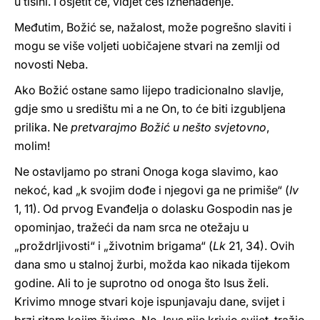
u tišini. I osjetit će, vidjet ćeš iznenađenje.
Međutim, Božić se, nažalost, može pogrešno slaviti i
mogu se više voljeti uobičajene stvari na zemlji od
novosti Neba.
Ako Božić ostane samo lijepo tradicionalno slavlje,
gdje smo u središtu mi a ne On, to će biti izgubljena
prilika. Ne
pretvarajmo Božić u nešto svjetovno
,
molim!
Ne ostavljamo po strani Onoga koga slavimo, kao
nekoć, kad „k svojim dođe i njegovi ga ne primiše“ (
Iv
1, 11). Od prvog Evanđelja o dolasku Gospodin nas je
opominjao, tražeći da nam srca ne otežaju u
„proždrljivosti“ i „životnim brigama“ (
Lk
21, 34). Ovih
dana smo u stalnoj žurbi, možda kao nikada tijekom
godine. Ali to je suprotno od onoga što Isus želi.
Krivimo mnoge stvari koje ispunjavaju dane, svijet i