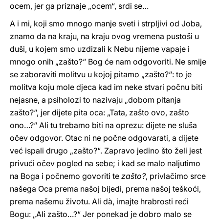
ocem, jer ga priznaje „ocem“, srdi se…
A i mi, koji smo mnogo manje sveti i strpljivi od Joba,
znamo da na kraju, na kraju ovog vremena pustoši u
duši, u kojem smo uzdizali k Nebu nijeme vapaje i
mnogo onih „zašto?“ Bog će nam odgovoriti. Ne smije
se zaboraviti molitvu u kojoj pitamo „zašto?“: to je
molitva koju mole djeca kad im neke stvari počnu biti
nejasne, a psiholozi to nazivaju „dobom pitanja
zašto?“, jer dijete pita oca: „Tata, zašto ovo, zašto
ono…?“ Ali tu trebamo biti na oprezu: dijete ne sluša
očev odgovor. Otac ni ne počne odgovarati, a dijete
već ispali drugo „zašto?“. Zapravo jedino što želi jest
privući očev pogled na sebe; i kad se malo naljutimo
na Boga i počnemo govoriti te
zašto?
, privlačimo srce
našega Oca prema našoj bijedi, prema našoj teškoći,
prema našemu životu. Ali dà, imajte hrabrosti reći
Bogu: „Ali zašto…?“ Jer ponekad je dobro malo se