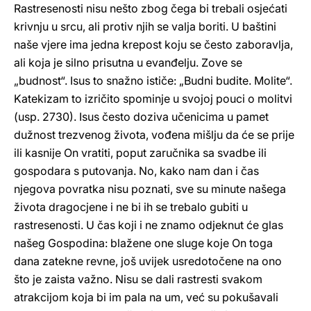
Rastresenosti nisu nešto zbog čega bi trebali osjećati
krivnju u srcu, ali protiv njih se valja boriti. U baštini
naše vjere ima jedna krepost koju se često zaboravlja,
ali koja je silno prisutna u evanđelju. Zove se
„budnost“. Isus to snažno ističe: „Budni budite. Molite“.
Katekizam to izričito spominje u svojoj pouci o molitvi
(usp. 2730). Isus često doziva učenicima u pamet
dužnost trezvenog života, vođena mišlju da će se prije
ili kasnije On vratiti, poput zaručnika sa svadbe ili
gospodara s putovanja. No, kako nam dan i čas
njegova povratka nisu poznati, sve su minute našega
života dragocjene i ne bi ih se trebalo gubiti u
rastresenosti. U čas koji i ne znamo odjeknut će glas
našeg Gospodina: blažene one sluge koje On toga
dana zatekne revne, još uvijek usredotočene na ono
što je zaista važno. Nisu se dali rastresti svakom
atrakcijom koja bi im pala na um, već su pokušavali