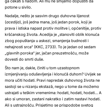
ga čekati s nadom. Ali mu ne smijemo dopustiti da
potone u sivilo.
Nadalje, nešto je sasvim drugo duhovna lijenost
(
acedija
), još jedna mana, još jedan porok, koji je
prava i istiska napast protiv molitve i, općenitije, protiv
kršćanskog života. Acedija je „stanoviti oblik klonuća
zbog popuštanja u askezi, smanjenja budnosti i
nehajnosti srca“ (KKC, 2733). To je jedan od sedam
„glavnih poroka“ jer, jačan preuzetnošću, može
dovesti do smrti duše.
Što nam je, dakle, činiti u tom uzastopnom
izmjenjivanju oduševljenja i klonućâ duhom? Uvijek se
mora učiti hodati. Pravi napredak duhovnog života ne
sastoji se u nizanju ekstazâ, nego u tome da možemo
ustrajati u teškim vremenima: hodati, hodati, hodati… A
ako si umoran, zastani nakratko i zatim nastavi hodati.
Ali s ustrajnošću. Prisjetimo se prispodobe svetog