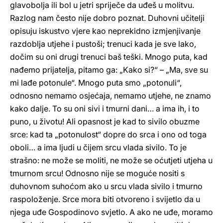
glavobolja ili bol u jetri spriječe da uđeš u molitvu.
Razlog nam često nije dobro poznat. Duhovni učitelji
opisuju iskustvo vjere kao neprekidno izmjenjivanje
razdoblja utjehe i pustoši; trenuci kada je sve lako,
dočim su oni drugi trenuci baš teški. Mnogo puta, kad
nađemo prijatelja, pitamo ga: „Kako si?“ – „Ma, sve su
mi lađe potonule“. Mnogo puta smo „potonuli“,
odnosno nemamo osjećaja, nemamo utjehe, ne znamo
kako dalje. To su oni sivi i tmurni dani… a ima ih, i to
puno, u životu! Ali opasnost je kad to sivilo obuzme
srce: kad ta „potonulost“ dopre do srca i ono od toga
oboli… a ima ljudi u čijem srcu vlada sivilo. To je
strašno: ne može se moliti, ne može se oćutjeti utjeha u
tmurnom srcu! Odnosno nije se moguće nositi s
duhovnom suhoćom ako u srcu vlada sivilo i tmurno
raspoloženje. Srce mora biti otvoreno i svijetlo da u
njega uđe Gospodinovo svjetlo. A ako ne uđe, moramo