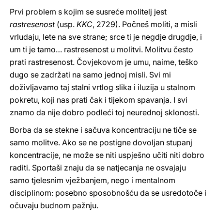
Prvi problem s kojim se susreće molitelj jest
rastresenost
(usp.
KKC
, 2729). Počneš moliti, a misli
vrludaju, lete na sve strane; srce ti je negdje drugdje, i
um ti je tamo… rastresenost u molitvi. Molitvu često
prati rastresenost. Čovjekovom je umu, naime, teško
dugo se zadržati na samo jednoj misli. Svi mi
doživljavamo taj stalni vrtlog slika i iluzija u stalnom
pokretu, koji nas prati čak i tijekom spavanja. I svi
znamo da nije dobro podleći toj neurednoj sklonosti.
Borba da se stekne i sačuva koncentraciju ne tiče se
samo molitve. Ako se ne postigne dovoljan stupanj
koncentracije, ne može se niti uspješno učiti niti dobro
raditi. Sportaši znaju da se natjecanja ne osvajaju
samo tjelesnim vježbanjem, nego i mentalnom
disciplinom: posebno sposobnošću da se usredotoče i
očuvaju budnom pažnju.