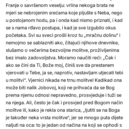
Franje o savršenom veselju: vrlina nekoga brata ne
mjeri se nebrojenim srećama koje pljušte s Neba, nego
u postojanom hodu, pa i onda kad nismo priznati, i kad
se s nama rđavo postupa, i kad je sve izgubilo okus
početaka. Svi su sveci prošli kroz tu „mračnu dolinu“ i
nemojmo se sablazniti ako, čitajući njihove dnevnike,
slušamo o večerima bezvoljne molitve, proživljenima
bez imalo zadovoljstva. Moramo naučiti reći: „Čak i
ako se čini da Ti, Bože moj, činiš sve da prestanem
vjerovati u Tebe, ja se, naprotiv, nastavljam utjecati tebi
u molitvi“. Vjernici nikada ne trnu molitve! Kadikad ona
može biti nalik Jobovoj, koji ne prihvaća da se Bog
prema njemu odnosi nepravedno, prosvjeduje i tuži se
na njega. Ali, često je čak i prosvjed pred Bogom način
molitve ili, kako je rekla ona starica, „ljutiti se na Boga
je također neka vrsta molitve“, jer se mnogo puta dijete
naljuti na oca: to je jedan od načina na koji se ophodi s