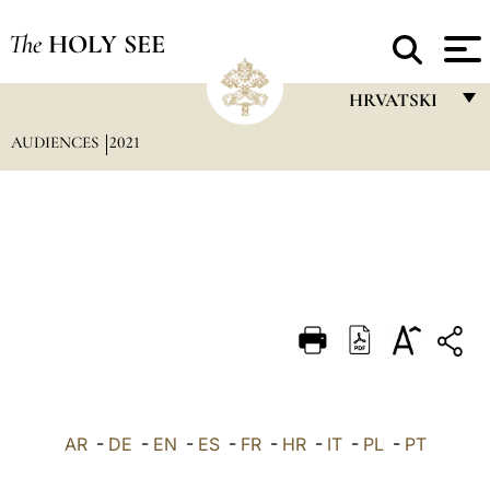
The
HOLY SEE
HRVATSKI
AUDIENCES
2021
FRANÇAIS
ENGLISH
ITALIANO
PORTUGUÊS
ESPAÑOL
DEUTSCH
POLSKI
العربيّة
AR
-
DE
-
EN
-
ES
-
FR
-
HR
-
IT
-
PL
-
PT
中文