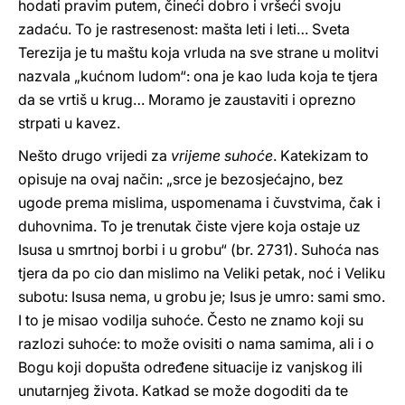
hodati pravim putem, čineći dobro i vršeći svoju
zadaću. To je rastresenost: mašta leti i leti… Sveta
Terezija je tu maštu koja vrluda na sve strane u molitvi
nazvala „kućnom ludom“: ona je kao luda koja te tjera
da se vrtiš u krug… Moramo je zaustaviti i oprezno
strpati u kavez.
Nešto drugo vrijedi za
vrijeme suhoće
. Katekizam to
opisuje na ovaj način: „srce je bezosjećajno, bez
ugode prema mislima, uspomenama i čuvstvima, čak i
duhovnima. To je trenutak čiste vjere koja ostaje uz
Isusa u smrtnoj borbi i u grobu“ (br. 2731). Suhoća nas
tjera da po cio dan mislimo na Veliki petak, noć i Veliku
subotu: Isusa nema, u grobu je; Isus je umro: sami smo.
I to je misao vodilja suhoće. Često ne znamo koji su
razlozi suhoće: to može ovisiti o nama samima, ali i o
Bogu koji dopušta određene situacije iz vanjskog ili
unutarnjeg života. Katkad se može dogoditi da te