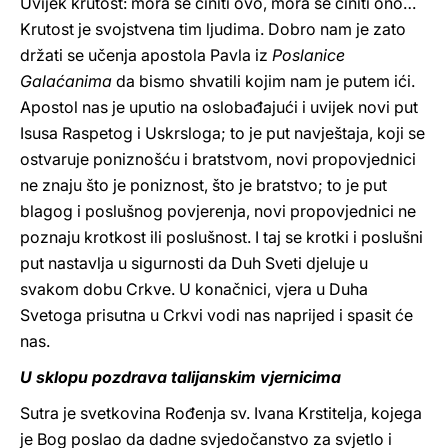
Uvijek krutost: mora se činiti ovo, mora se činiti ono…
Krutost je svojstvena tim ljudima. Dobro nam je zato
držati se učenja apostola Pavla iz
Poslanice
Galaćanima
da bismo shvatili kojim nam je putem ići.
Apostol nas je uputio na oslobađajući i uvijek novi put
Isusa Raspetog i Uskrsloga; to je put navještaja, koji se
ostvaruje poniznošću i bratstvom, novi propovjednici
ne znaju što je poniznost, što je bratstvo; to je put
blagog i poslušnog povjerenja, novi propovjednici ne
poznaju krotkost ili poslušnost. I taj se krotki i poslušni
put nastavlja u sigurnosti da Duh Sveti djeluje u
svakom dobu Crkve. U konačnici, vjera u Duha
Svetoga prisutna u Crkvi vodi nas naprijed i spasit će
nas.
U sklopu pozdrava talijanskim vjernicima
Sutra je svetkovina Rođenja sv. Ivana Krstitelja, kojega
je Bog poslao da dadne svjedočanstvo za svjetlo i