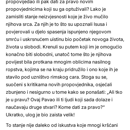
propovijedao ili pak dati za pravo novim
propovjednicima koji su ga optuživali? Lako je
zamisliti stanje neizvjesnosti koje je živo mučilo
njihova srca. Za njih je to što su upoznali Isusa i
povjerovali u djelo spasenja ispunjeno njegovom
smrću i uskrsnućem uistinu bio početak novoga života,
života u slobodi. Krenuli su putem koji im je omogućio
konačno biti slobodni, unatoč tome što je njihova
povijest bila protkana mnogim oblicima nasilnog
ropstva, kojima se na kraju pridružilo i ono koje ih je
stavilo pod uzništvo rimskog cara. Stoga su se,
suočeni s kritikama novih propovjednika, osjećali
zbunjeno i nesigurno u tome kako se ponašati: „Ali tko
je u pravu? Ovaj Pavao ili ti ljudi koji sada dolaze i
naučavaju druge stvari? Kome dati za pravo?“
Ukratko, ulog je bio zaista velik!
To stanje nije daleko od iskustva koje mnogi kršćani