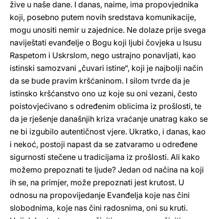
žive u naše dane. I danas, naime, ima propovjednika
koji, posebno putem novih sredstava komunikacije,
mogu unositi nemir u zajednice. Ne dolaze prije svega
naviještati evanđelje o Bogu koji ljubi čovjeka u Isusu
Raspetom i Uskrslom, nego ustrajno ponavljati, kao
istinski samozvani „čuvari istine“, koji je najbolji način
da se bude pravim kršćaninom. I silom tvrde da je
istinsko kršćanstvo ono uz koje su oni vezani, često
poistovjećivano s određenim oblicima iz prošlosti, te
da je rješenje današnjih kriza vraćanje unatrag kako se
ne bi izgubilo autentičnost vjere. Ukratko, i danas, kao
i nekoć, postoji napast da se zatvaramo u određene
sigurnosti stečene u tradicijama iz prošlosti. Ali kako
možemo prepoznati te ljude? Jedan od načina na koji
ih se, na primjer, može prepoznati jest krutost. U
odnosu na propovijedanje Evanđelja koje nas čini
slobodnima, koje nas čini radosnima, oni su kruti.