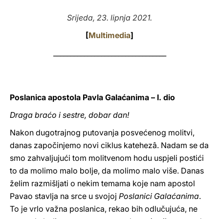
LATINE
Srijeda, 23. lipnja 2021.
[
Multimedia
]
_________________________________
Poslanica apostola Pavla Galaćanima – I. dio
Draga braćo i sestre, dobar dan!
Nakon dugotrajnog putovanja posvećenog molitvi,
danas započinjemo novi ciklus katehezâ. Nadam se da
smo zahvaljujući tom molitvenom hodu uspjeli postići
to da molimo malo bolje, da molimo malo više. Danas
želim razmišljati o nekim temama koje nam apostol
Pavao stavlja na srce u svojoj
Poslanici Galaćanima
.
To je vrlo važna poslanica, rekao bih odlučujuća, ne