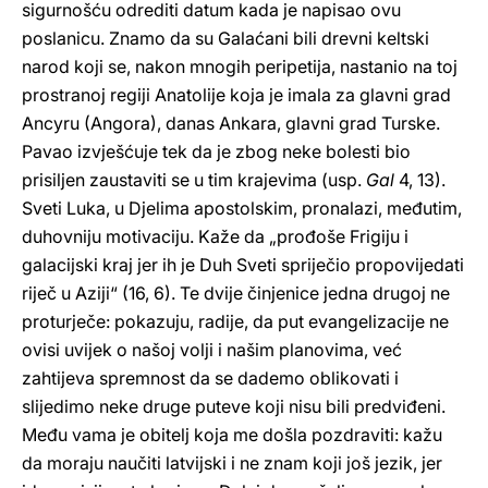
sigurnošću odrediti datum kada je napisao ovu
poslanicu. Znamo da su Galaćani bili drevni keltski
narod koji se, nakon mnogih peripetija, nastanio na toj
prostranoj regiji Anatolije koja je imala za glavni grad
Ancyru (Angora), danas Ankara, glavni grad Turske.
Pavao izvješćuje tek da je zbog neke bolesti bio
prisiljen zaustaviti se u tim krajevima (usp.
Gal
4, 13).
Sveti Luka, u Djelima apostolskim, pronalazi, međutim,
duhovniju motivaciju. Kaže da „prođoše Frigiju i
galacijski kraj jer ih je Duh Sveti spriječio propovijedati
riječ u Aziji“ (16, 6). Te dvije činjenice jedna drugoj ne
proturječe: pokazuju, radije, da put evangelizacije ne
ovisi uvijek o našoj volji i našim planovima, već
zahtijeva spremnost da se dademo oblikovati i
slijedimo neke druge puteve koji nisu bili predviđeni.
Među vama je obitelj koja me došla pozdraviti: kažu
da moraju naučiti latvijski i ne znam koji još jezik, jer