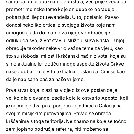
samo da bolje upoznamo apostola, već prije svega da
promotrimo neke teme koje on duboko obrađuje,
pokazujući ljepotu evanđelja. U toj poslanici Pavao
donosi nekoliko crtica iz svojega života koje nam
omogućuju da doznamo za njegovo obraćenje i
odluku da svoj život stavi u službu Isusa Krista. U njoj
obrađuje također neke vrlo važne teme za vjeru, kao
što su sloboda, milost i kršćanski način života, koje su
silno aktualne jer dotiču mnoge aspekte života Crkve
našeg doba. To je vrlo aktualna poslanica. Čini se kao
da je napisano baš za naše vrijeme.
Prva stvar koja izlazi na vidjelo iz ove poslanice je
veliko djelo evangelizacije koje je ostvario Apostol koji
je najmanje dva puta posjetio zajednice u Galaciji na
svojim misijskim putovanjima. Pavao se obraća
kršćanima s toga teritorija. Ne znamo na koje se točno
zemljopisno područje referira, niti možemo sa