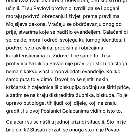
omalovažavati, ako treba i klevetom, ono što su drugi
učinili. Ti su Pavlovi protivnici tvrdili da se i pogani
moraju podvrći obrezanju i živjeti prema pravilima
Mojsijeva zakona. Vraćaju se obdržavanju onog od
prije, stvarima koje se nadišlo evanđeljem. Galaćani bi
se, dakle, morali odreći svojega kulturnog identiteta i
podvrći se pravilima, propisima i običajima
karakterističnima za Židove. I ne samo to. Ti su
protivnici tvrdili da Pavao nije pravi apostol i da stoga
nema nikakvu vlast propovijedati evanđelje. Koliko
samo puta to vidimo. Dovoljno se sjetiti nekih
kršćanskih zajednica ili biskupija: počinju se širiti priče,
a zatim se na kraju diskreditira župnika, biskupa. To je
upravo put zloga, tih ljudi koji dijele, koji ne znaju
graditi. I u ovoj Poslanici Galaćanima vidimo isto to.
Galaćani su se našli u jednoj kriznoj situaciji. Što im je
bilo činiti? Slušati i držati se onoga što im je Pavao