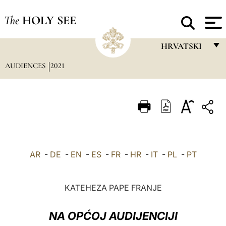
The
HOLY SEE
HRVATSKI
AUDIENCES
2021
FRANÇAIS
ENGLISH
ITALIANO
PORTUGUÊS
ESPAÑOL
AR
-
DE
-
EN
-
ES
-
FR
-
HR
-
IT
-
PL
-
PT
DEUTSCH
POLSKI
KATEHEZA PAPE FRANJE
العربيّة
NA OPĆOJ AUDIJENCIJI
中文