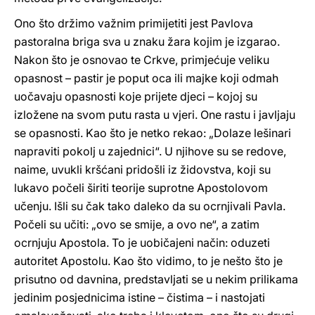
Ono što držimo važnim primijetiti jest Pavlova
pastoralna briga sva u znaku žara kojim je izgarao.
Nakon što je osnovao te Crkve, primjećuje veliku
opasnost – pastir je poput oca ili majke koji odmah
uočavaju opasnosti koje prijete djeci – kojoj su
izložene na svom putu rasta u vjeri. One rastu i javljaju
se opasnosti. Kao što je netko rekao: „Dolaze lešinari
napraviti pokolj u zajednici“. U njihove su se redove,
naime, uvukli kršćani pridošli iz židovstva, koji su
lukavo počeli širiti teorije suprotne Apostolovom
učenju. Išli su čak tako daleko da su ocrnjivali Pavla.
Počeli su učiti: „ovo se smije, a ovo ne“, a zatim
ocrnjuju Apostola. To je uobičajeni način: oduzeti
autoritet Apostolu. Kao što vidimo, to je nešto što je
prisutno od davnina, predstavljati se u nekim prilikama
jedinim posjednicima istine – čistima – i nastojati