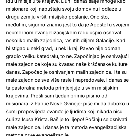
idu u misije u te krajeve. Duh i danas šalje mnoge kao
misionare koji napuštaju svoju domovinu i odlaze u
drugu zemlju vršiti misijsko poslanje. Ono što,
međutim, sigurno znamo jest to da je Apostol u svojem
neumornom evangelizacijskom radu uspio osnovati
nekoliko malih zajednica, rasutih diljem Galacije. Kad
bi stigao u neki grad, u neki kraj, Pavao nije odmah
gradio veliku katedralu, to ne. Započinjao je osnivajući
male zajednice koje su kvasac naše kršćanske kulture
danas. Započeo je osnivanjem malih zajednica. I te su
male zajednice sve više rasle i napredovale. I danas se
ta pastoralna metoda primjenjuje u svim misijskim
krajevima. Prošli sam tjedan primio pismo od
misionara iz Papue Nove Gvineje; piše mi da duboko u
šumi propovijeda evanđelje ljudima koji nikada nisu
čuli za Isusa Krista. Baš je to lijepo! Počinju se osnivati
male zajednice. I danas je ta metoda evangelizacijska
metoda prve evangelizacije.