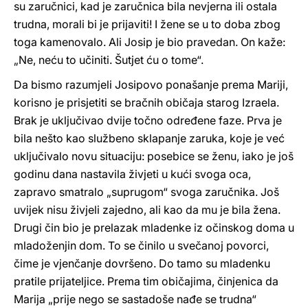
su zaručnici, kad je zaručnica bila nevjerna ili ostala
trudna, morali bi je prijaviti! I žene se u to doba zbog
toga kamenovalo. Ali Josip je bio pravedan. On kaže:
„Ne, neću to učiniti. Šutjet ću o tome“.
Da bismo razumjeli Josipovo ponašanje prema Mariji,
korisno je prisjetiti se bračnih običaja starog Izraela.
Brak je uključivao dvije točno određene faze. Prva je
bila nešto kao službeno sklapanje zaruka, koje je već
uključivalo novu situaciju: posebice se ženu, iako je još
godinu dana nastavila živjeti u kući svoga oca,
zapravo smatralo „suprugom“ svoga zaručnika. Još
uvijek nisu živjeli zajedno, ali kao da mu je bila žena.
Drugi čin bio je prelazak mladenke iz očinskog doma u
mladoženjin dom. To se činilo u svečanoj povorci,
čime je vjenčanje dovršeno. Do tamo su mladenku
pratile prijateljice. Prema tim običajima, činjenica da
Marija „prije nego se sastadoše nađe se trudna“