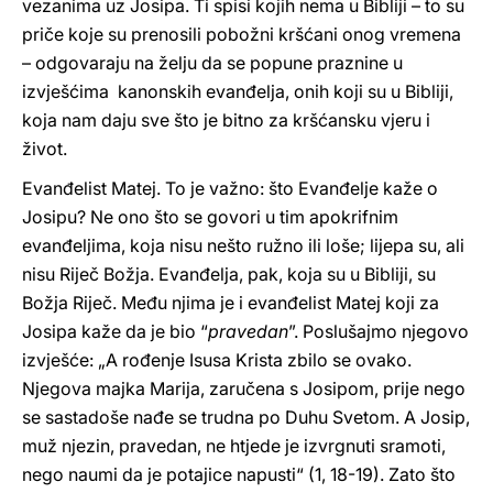
vezanima uz Josipa. Ti spisi kojih nema u Bibliji – to su
priče koje su prenosili pobožni kršćani onog vremena
– odgovaraju na želju da se popune praznine u
izvješćima kanonskih evanđelja, onih koji su u Bibliji,
koja nam daju sve što je bitno za kršćansku vjeru i
život.
Evanđelist Matej. To je važno: što Evanđelje kaže o
Josipu? Ne ono što se govori u tim apokrifnim
evanđeljima, koja nisu nešto ružno ili loše; lijepa su, ali
nisu Riječ Božja. Evanđelja, pak, koja su u Bibliji, su
Božja Riječ. Među njima je i evanđelist Matej koji za
Josipa kaže da je bio “
pravedan
”. Poslušajmo njegovo
izvješće: „A rođenje Isusa Krista zbilo se ovako.
Njegova majka Marija, zaručena s Josipom, prije nego
se sastadoše nađe se trudna po Duhu Svetom. A Josip,
muž njezin, pravedan, ne htjede je izvrgnuti sramoti,
nego naumi da je potajice napusti“ (1, 18-19). Zato što