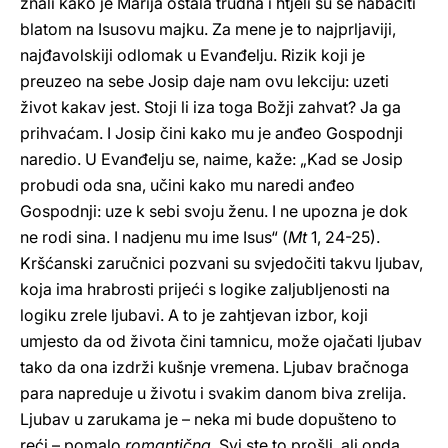
znali kako je Marija ostala trudna i htjeli su se nabaciti
blatom na Isusovu majku. Za mene je to najprljaviji,
najđavolskiji odlomak u Evanđelju. Rizik koji je
preuzeo na sebe Josip daje nam ovu lekciju: uzeti
život kakav jest. Stoji li iza toga Božji zahvat? Ja ga
prihvaćam. I Josip čini kako mu je anđeo Gospodnji
naredio. U Evanđelju se, naime, kaže: „Kad se Josip
probudi oda sna, učini kako mu naredi anđeo
Gospodnji: uze k sebi svoju ženu. I ne upozna je dok
ne rodi sina. I nadjenu mu ime Isus“ (
Mt
1, 24-25).
Kršćanski zaručnici pozvani su svjedočiti takvu ljubav,
koja ima hrabrosti prijeći s logike zaljubljenosti na
logiku zrele ljubavi. A to je zahtjevan izbor, koji
umjesto da od života čini tamnicu, može ojačati ljubav
tako da ona izdrži kušnje vremena. Ljubav bračnoga
para napreduje u životu i svakim danom biva zrelija.
Ljubav u zarukama je – neka mi bude dopušteno to
reći – pomalo
romantična
. Svi ste to prošli, ali onda