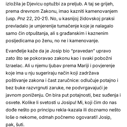
izložila je Djevicu optužbi za preljub. A taj se grijeh,
prema drevnom Zakonu, imao kazniti kamenovanjem
(usp.
Pnz
22, 20-21). No, u kasnijoj židovskoj praksi
prevladalo je umjerenije tumačenje koje je nalagalo
samo čin otpuštanja, ali s građanskim i kaznenim
posljedicama po ženu, no ne i kamenovanje.
Evanđelje kaže da je Josip bio “pravedan” upravo
zato što se pokoravao zakonu kao i svaki pobožni
Izraelac. Ali u njemu ljubav prema Mariji i povjerenje
koje ima u nju sugeriraju način koji zadržava
poštivanje zakona i čast zaručnice: odlučuje potajno i
bez buke razvrgnuti zaruke, ne podvrgavajući je
javnom poniženju. On bira put potajnosti, bez suđenja i
osvete. Kolike li svetosti u Josipu! Mi, koji čim do nas
dođe nešto po principu rekla-kazala ili doznamo nešto
loše o nekome, odmah počnemo ogovarati! Josip,
pak, šuti.