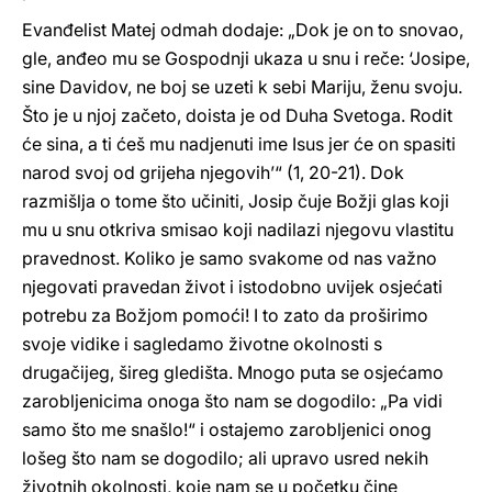
Evanđelist Matej odmah dodaje: „Dok je on to snovao,
gle, anđeo mu se Gospodnji ukaza u snu i reče: ‘Josipe,
sine Davidov, ne boj se uzeti k sebi Mariju, ženu svoju.
Što je u njoj začeto, doista je od Duha Svetoga. Rodit
će sina, a ti ćeš mu nadjenuti ime Isus jer će on spasiti
narod svoj od grijeha njegovih’“ (1, 20-21). Dok
razmišlja o tome što učiniti, Josip čuje Božji glas koji
mu u snu otkriva smisao koji nadilazi njegovu vlastitu
pravednost. Koliko je samo svakome od nas važno
njegovati pravedan život i istodobno uvijek osjećati
potrebu za Božjom pomoći! I to zato da proširimo
svoje vidike i sagledamo životne okolnosti s
drugačijeg, šireg gledišta. Mnogo puta se osjećamo
zarobljenicima onoga što nam se dogodilo: „Pa vidi
samo što me snašlo!“ i ostajemo zarobljenici onog
lošeg što nam se dogodilo; ali upravo usred nekih
životnih okolnosti, koje nam se u početku čine