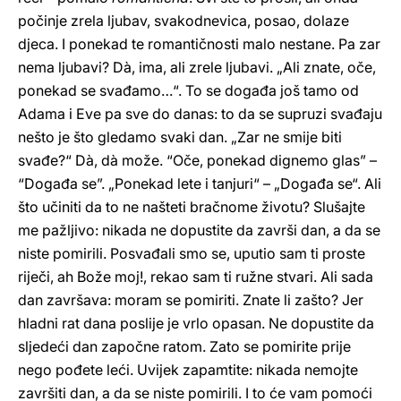
počinje zrela ljubav, svakodnevica, posao, dolaze
djeca. I ponekad te romantičnosti malo nestane. Pa zar
nema ljubavi? Dà, ima, ali zrele ljubavi. „Ali znate, oče,
ponekad se svađamo…“. To se događa još tamo od
Adama i Eve pa sve do danas: to da se supruzi svađaju
nešto je što gledamo svaki dan. „Zar ne smije biti
svađe?“ Dà, dà može. “Oče, ponekad dignemo glas” –
“Događa se”. „Ponekad lete i tanjuri“ – „Događa se“. Ali
što učiniti da to ne našteti bračnome životu? Slušajte
me pažljivo: nikada ne dopustite da završi dan, a da se
niste pomirili. Posvađali smo se, uputio sam ti proste
riječi, ah Bože moj!, rekao sam ti ružne stvari. Ali sada
dan završava: moram se pomiriti. Znate li zašto? Jer
hladni rat dana poslije je vrlo opasan. Ne dopustite da
sljedeći dan započne ratom. Zato se pomirite prije
nego pođete leći. Uvijek zapamtite: nikada nemojte
završiti dan, a da se niste pomirili. I to će vam pomoći