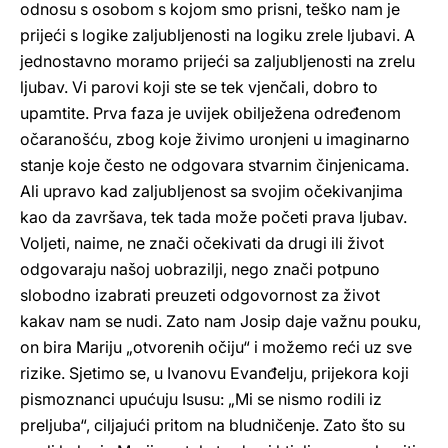
odnosu s osobom s kojom smo prisni, teško nam je
prijeći s logike zaljubljenosti na logiku zrele ljubavi. A
jednostavno moramo prijeći sa zaljubljenosti na zrelu
ljubav. Vi parovi koji ste se tek vjenčali, dobro to
upamtite. Prva faza je uvijek obilježena određenom
očaranošću, zbog koje živimo uronjeni u imaginarno
stanje koje često ne odgovara stvarnim činjenicama.
Ali upravo kad zaljubljenost sa svojim očekivanjima
kao da završava, tek tada može početi prava ljubav.
Voljeti, naime, ne znači očekivati da drugi ili život
odgovaraju našoj uobrazilji, nego znači potpuno
slobodno izabrati preuzeti odgovornost za život
kakav nam se nudi. Zato nam Josip daje važnu pouku,
on bira Mariju „otvorenih očiju“ i možemo reći uz sve
rizike. Sjetimo se, u Ivanovu Evanđelju, prijekora koji
pismoznanci upućuju Isusu: „Mi se nismo rodili iz
preljuba“, ciljajući pritom na bludničenje. Zato što su