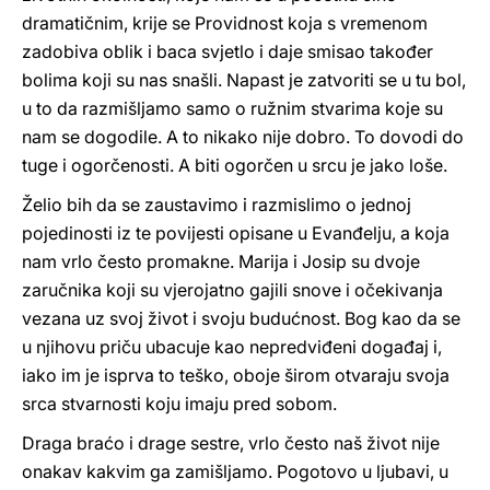
dramatičnim, krije se Providnost koja s vremenom
zadobiva oblik i baca svjetlo i daje smisao također
bolima koji su nas snašli. Napast je zatvoriti se u tu bol,
u to da razmišljamo samo o ružnim stvarima koje su
nam se dogodile. A to nikako nije dobro. To dovodi do
tuge i ogorčenosti. A biti ogorčen u srcu je jako loše.
Želio bih da se zaustavimo i razmislimo o jednoj
pojedinosti iz te povijesti opisane u Evanđelju, a koja
nam vrlo često promakne. Marija i Josip su dvoje
zaručnika koji su vjerojatno gajili snove i očekivanja
vezana uz svoj život i svoju budućnost. Bog kao da se
u njihovu priču ubacuje kao nepredviđeni događaj i,
iako im je isprva to teško, oboje širom otvaraju svoja
srca stvarnosti koju imaju pred sobom.
Draga braćo i drage sestre, vrlo često naš život nije
onakav kakvim ga zamišljamo. Pogotovo u ljubavi, u