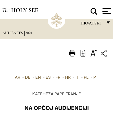
The
HOLY SEE
HRVATSKI
AUDIENCES
2021
FRANÇAIS
ENGLISH
ITALIANO
PORTUGUÊS
ESPAÑOL
AR
-
DE
-
EN
-
ES
-
FR
-
HR
-
IT
-
PL
-
PT
DEUTSCH
POLSKI
KATEHEZA PAPE FRANJE
العربيّة
NA OPĆOJ AUDIJENCIJI
中文