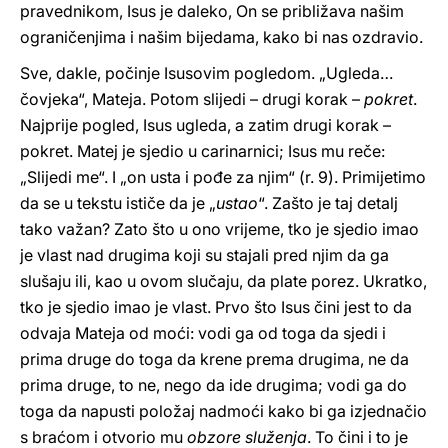
pravednikom, Isus je daleko, On se približava našim
ograničenjima i našim bijedama, kako bi nas ozdravio.
Sve, dakle, počinje Isusovim pogledom. „Ugleda…
čovjeka“, Mateja. Potom slijedi – drugi korak –
pokret
.
Najprije pogled, Isus ugleda, a zatim drugi korak –
pokret. Matej je sjedio u carinarnici; Isus mu reče:
„Slijedi me“. I „on usta i pođe za njim“ (r. 9). Primijetimo
da se u tekstu ističe da je „
ustao
“. Zašto je taj detalj
tako važan? Zato što u ono vrijeme, tko je sjedio imao
je vlast nad drugima koji su stajali pred njim da ga
slušaju ili, kao u ovom slučaju, da plate porez. Ukratko,
tko je sjedio imao je vlast. Prvo što Isus čini jest to da
odvaja Mateja od moći: vodi ga od toga da sjedi i
prima druge do toga da krene prema drugima, ne da
prima druge, to ne, nego da ide drugima; vodi ga do
toga da napusti položaj nadmoći kako bi ga izjednačio
s braćom i otvorio mu
obzore služenja
. To čini i to je