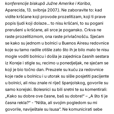
konferencije biskupâ Južne Amerike i Kariba
,
Aparecida, 13. svibnja 2007.). Ne zaboravite to: kad
vidite kršćane koji provode prozelitizam, koji ti prave
popis ljudi koji dolaze... to nisu kršćani, to su pogani
prerušeni u kršćane, ali srce je pogansko. Crkva ne
raste prozelitizmom, ona raste privlačnošću. Sjećam
se kako su jednom u bolnici u Buenos Airesu redovnice
koje su tamo radile otišle zato što ih je bilo malo te nisu
mogle voditi bolnicu i došla je zajednica časnih sestara
iz Koreje i stigle su, recimo u ponedjeljak, ne sjećam se
koji je bio točno dan. Preuzele su kuću za redovnice
koje rade u bolnicu i u utorak su sišle posjetiti pacijente
u bolnici, ali nisu znale ni riječ španjolskog, govorile su
samo korejski. Bolesnici su bili sretni te su komentirali:
„Kako su dobre ove časne, baš su dobre!“ – „A što ti je
časna rekla?“ - “Ništa, ali svojim pogledom su mi
govorile, naviještale su Isusa”. Ne komunicirati sebe