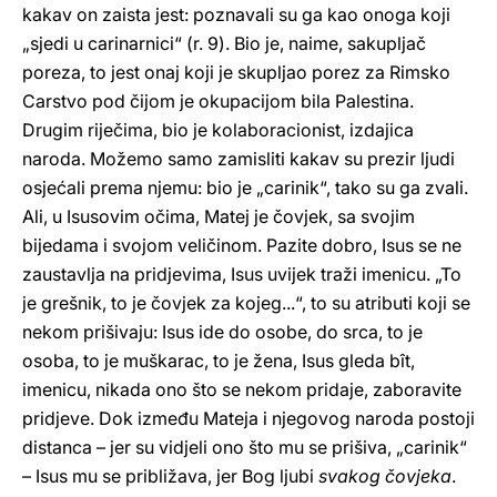
kakav on zaista jest: poznavali su ga kao onoga koji
„sjedi u carinarnici“ (r. 9). Bio je, naime, sakupljač
poreza, to jest onaj koji je skupljao porez za Rimsko
Carstvo pod čijom je okupacijom bila Palestina.
Drugim riječima, bio je kolaboracionist, izdajica
naroda. Možemo samo zamisliti kakav su prezir ljudi
osjećali prema njemu: bio je „carinik“, tako su ga zvali.
Ali, u Isusovim očima, Matej je čovjek, sa svojim
bijedama i svojom veličinom. Pazite dobro, Isus se ne
zaustavlja na pridjevima, Isus uvijek traži imenicu. „To
je grešnik, to je čovjek za kojeg...“, to su atributi koji se
nekom prišivaju: Isus ide do osobe, do srca, to je
osoba, to je muškarac, to je žena, Isus gleda bît,
imenicu, nikada ono što se nekom pridaje, zaboravite
pridjeve. Dok između Mateja i njegovog naroda postoji
distanca – jer su vidjeli ono što mu se prišiva, „carinik“
– Isus mu se približava, jer Bog ljubi
svakog čovjeka
.