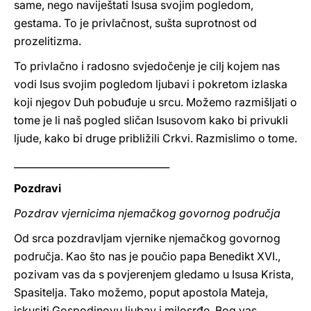
same, nego naviještati Isusa svojim pogledom,
gestama. To je privlačnost, sušta suprotnost od
prozelitizma.
To privlačno i radosno svjedočenje je cilj kojem nas
vodi Isus svojim pogledom ljubavi i pokretom izlaska
koji njegov Duh pobuđuje u srcu. Možemo razmišljati o
tome je li naš pogled sličan Isusovom kako bi privukli
ljude, kako bi druge približili Crkvi. Razmislimo o tome.
________________________________
Pozdravi
Pozdrav vjernicima njemačkog govornog područja
Od srca pozdravljam vjernike njemačkog govornog
područja. Kao što nas je poučio papa Benedikt XVI.,
pozivam vas da s povjerenjem gledamo u Isusa Krista,
Spasitelja. Tako možemo, poput apostola Mateja,
iskusiti Gospodinovu ljubav i milosrđe. Bog vas