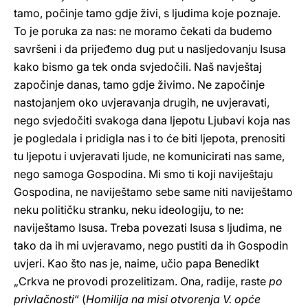
tamo, počinje tamo gdje živi, s ljudima koje poznaje.
To je poruka za nas: ne moramo čekati da budemo
savršeni i da prijeđemo dug put u nasljedovanju Isusa
kako bismo ga tek onda svjedočili. Naš navještaj
započinje danas, tamo gdje živimo. Ne započinje
nastojanjem oko uvjeravanja drugih, ne uvjeravati,
nego svjedočiti svakoga dana ljepotu Ljubavi koja nas
je pogledala i pridigla nas i to će biti ljepota, prenositi
tu ljepotu i uvjeravati ljude, ne komunicirati nas same,
nego samoga Gospodina. Mi smo ti koji naviještaju
Gospodina, ne naviještamo sebe same niti naviještamo
neku političku stranku, neku ideologiju, to ne:
naviještamo Isusa. Treba povezati Isusa s ljudima, ne
tako da ih mi uvjeravamo, nego pustiti da ih Gospodin
uvjeri. Kao što nas je, naime, učio papa Benedikt
„Crkva ne provodi prozelitizam. Ona, radije, raste
po
privlačnosti
“ (
Homilija na misi otvorenja V. opće