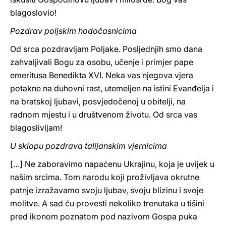
blagoslovio!
Pozdrav poljskim hodočasnicima
Od srca pozdravljam Poljake. Posljednjih smo dana
zahvaljivali Bogu za osobu, učenje i primjer pape
emeritusa Benedikta XVI. Neka vas njegova vjera
potakne na duhovni rast, utemeljen na istini Evanđelja i
na bratskoj ljubavi, posvjedočenoj u obitelji, na
radnom mjestu i u društvenom životu. Od srca vas
blagoslivljam!
U sklopu pozdrava talijanskim vjernicima
[…] Ne zaboravimo napaćenu Ukrajinu, koja je uvijek u
našim srcima. Tom narodu koji proživljava okrutne
patnje izražavamo svoju ljubav, svoju blizinu i svoje
molitve. A sad ću provesti nekoliko trenutaka u tišini
pred ikonom poznatom pod nazivom Gospa puka