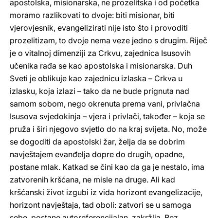
apostolska, misionarska, ne prozelitska i od početka
moramo razlikovati to dvoje: biti misionar, biti
vjerovjesnik, evangelizirati nije isto što i provoditi
prozelitizam, to dvoje nema veze jedno s drugim. Riječ
je o vitalnoj dimenziji za Crkvu, zajednica Isusovih
učenika rađa se kao apostolska i misionarska. Duh
Sveti je oblikuje kao zajednicu izlaska – Crkva u
izlasku, koja izlazi – tako da ne bude prignuta nad
samom sobom, nego okrenuta prema vani, privlačna
Isusova svjedokinja – vjera i privlači, također – koja se
pruža i širi njegovo svjetlo do na kraj svijeta. No, može
se dogoditi da apostolski žar, želja da se dobrim
navještajem evanđelja dopre do drugih, opadne,
postane mlak. Katkad se čini kao da ga je nestalo, ima
zatvorenih kršćana, ne misle na druge. Ali kad
kršćanski život izgubi iz vida horizont evangelizacije,
horizont navještaja, tad oboli: zatvori se u samoga
sebe, postane autoreferencijalan, zakržlja. Bez