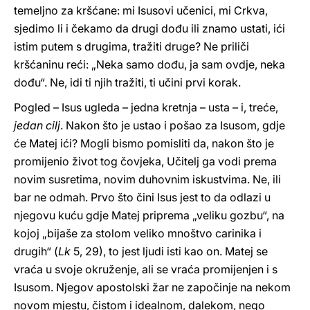
temeljno za kršćane: mi Isusovi učenici, mi Crkva,
sjedimo li i čekamo da drugi dođu ili znamo ustati, ići
istim putem s drugima, tražiti druge? Ne priliči
kršćaninu reći: „Neka samo dođu, ja sam ovdje, neka
dođu“. Ne, idi ti njih tražiti, ti učini prvi korak.
Pogled – Isus ugleda – jedna kretnja – usta – i, treće,
jedan cilj
. Nakon što je ustao i pošao za Isusom, gdje
će Matej ići? Mogli bismo pomisliti da, nakon što je
promijenio život tog čovjeka, Učitelj ga vodi prema
novim susretima, novim duhovnim iskustvima. Ne, ili
bar ne odmah. Prvo što čini Isus jest to da odlazi u
njegovu kuću gdje Matej priprema „veliku gozbu“, na
kojoj „bijaše za stolom veliko mnoštvo carinika i
drugih“ (
Lk
5, 29), to jest ljudi isti kao on. Matej se
vraća u svoje okruženje, ali se vraća promijenjen i s
Isusom. Njegov apostolski žar ne započinje na nekom
novom mjestu, čistom i idealnom, dalekom, nego