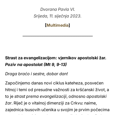
LATINE
Dvorana Pavla VI.
Srijeda, 11. siječnja 2023.
[
Multimedia
]
_______________________________________
Strast za evangelizacijom: vjernikov apostolski žar.
Poziv na apostolat (Mt 9, 9-13)
Draga braćo i sestre, dobar dan!
Započinjemo danas novi ciklus kateheza, posvećen
hitnoj i temi od presudne važnosti za kršćanski život, a
to je
strast prema evangelizaciji
, odnosno
apostolski
žar
. Riječ je o vitalnoj dimenziji za Crkvu: naime,
zajednica Isusovih učenika u svojim je prvim počecima