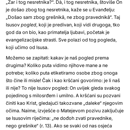
„Zar i tog nesretnika?“. Dà, i tog nesretnika, štoviše On
je došao zbog tog nesretnika, kaže se u Evanđelju:
„Došao sam zbog grešnikâ, ne zbog pravednikâ“. Taj
Isusov
pogled
, koji je predivan, koji vidi drugoga, tko
god da on bio, kao primatelja ljubavi, početak je
evangelizacijske strasti. Sve polazi od tog pogleda,
koji učimo od Isusa.
Možemo se zapitati: kakav je naš pogled prema
drugima? Koliko puta vidimo njihove mane a ne
potrebe; koliko puta etiketiramo osobe zbog onoga
što čine ili misle! Čak i kao kršćani govorimo: je li naš
ili nije? To nije Isusov pogled: On uvijek gleda svakog
pojedinog s milosrđem i umilno. A kršćani su pozvani
činiti kao Krist, gledajući takozvane „daleke“ njegovim
očima. Naime, izvješće o Matejevom pozivu zaključuje
se Isusovim riječima: „ne dođoh zvati pravednike,
nego grešnike“ (r. 13). Ako se svaki od nas osjeća