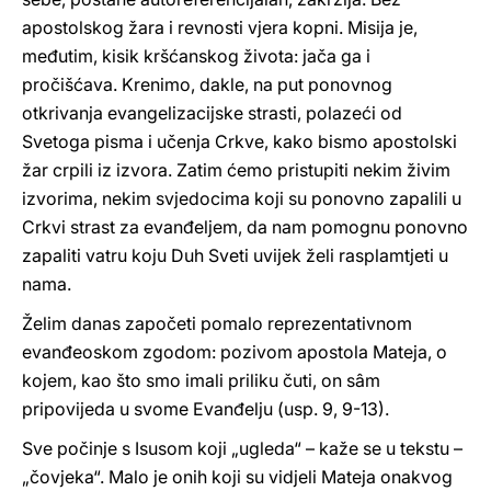
apostolskog žara i revnosti vjera kopni. Misija je,
međutim, kisik kršćanskog života: jača ga i
pročišćava. Krenimo, dakle, na put ponovnog
otkrivanja evangelizacijske strasti, polazeći od
Svetoga pisma i učenja Crkve, kako bismo apostolski
žar crpili iz izvora. Zatim ćemo pristupiti nekim živim
izvorima, nekim svjedocima koji su ponovno zapalili u
Crkvi strast za evanđeljem, da nam pomognu ponovno
zapaliti vatru koju Duh Sveti uvijek želi rasplamtjeti u
nama.
Želim danas započeti pomalo reprezentativnom
evanđeoskom zgodom: pozivom apostola Mateja, o
kojem, kao što smo imali priliku čuti, on sâm
pripovijeda u svome Evanđelju (usp. 9, 9-13).
Sve počinje s Isusom koji „ugleda“ – kaže se u tekstu –
„čovjeka“. Malo je onih koji su vidjeli Mateja onakvog