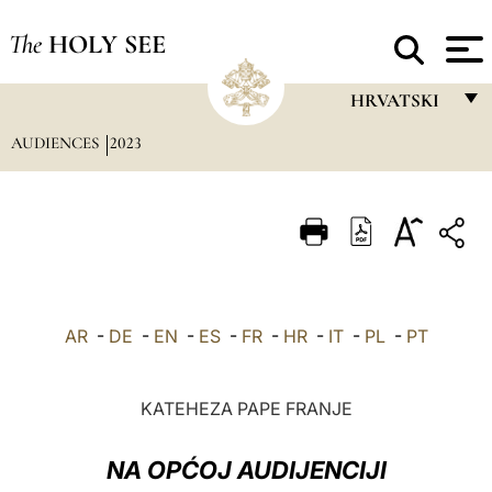
The
HOLY SEE
HRVATSKI
AUDIENCES
2023
FRANÇAIS
ENGLISH
ITALIANO
PORTUGUÊS
ESPAÑOL
AR
-
DE
-
EN
-
ES
-
FR
-
HR
-
IT
-
PL
-
PT
DEUTSCH
POLSKI
KATEHEZA PAPE FRANJE
العربيّة
NA OPĆOJ AUDIJENCIJI
中文