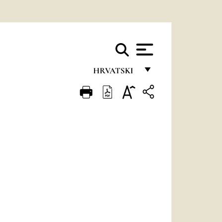
HRVATSKI
FRANÇAIS
ENGLISH
ITALIANO
PORTUGUÊS
ESPAÑOL
DEUTSCH
POLSKI