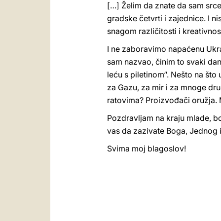
[…] Želim da znate da sam srcem
gradske četvrti i zajednice. I
snagom različitosti i kreativnos
I ne zaboravimo napaćenu Ukraj
sam nazvao, činim to svaki dan, ž
leću s piletinom“. Nešto na što 
za Gazu, za mir i za mnoge drug
ratovima? Proizvođači oružja. 
Pozdravljam na kraju mlade, bo
vas da zazivate Boga, Jednog i
Svima moj blagoslov!