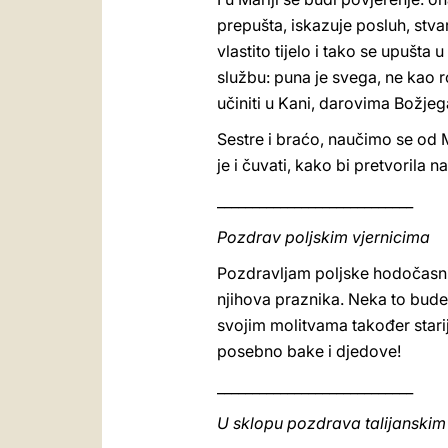
prepušta, iskazuje posluh, stv
vlastito tijelo i tako se upušta
službu: puna je svega, ne kao r
učiniti u Kani, darovima Božjeg
Sestre i braćo, naučimo se od M
je i čuvati, kako bi pretvorila
____________________________
Pozdrav poljskim vjernicima
Pozdravljam poljske hodočasni
njihova praznika. Neka to bude
svojim molitvama također starij
posebno bake i djedove!
____________________________
U sklopu pozdrava talijanskim