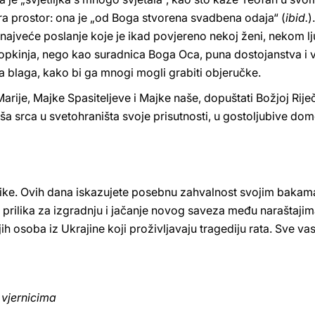
ara prostor: ona je „od Boga stvorena svadbena odaja“ (
ibid.
)
 u najveće poslanje koje je ikad povjereno nekoj ženi, nekom l
opkinja, nego kao suradnica Boga Oca, puna dostojanstva i vl
a blaga, kako bi ga mnogi mogli grabiti objeručke.
arije, Majke Spasiteljeve i Majke naše, dopuštati Božjoj Riječ
 naša srca u svetohraništa svoje prisutnosti, u gostoljubive do
ke. Ovih dana iskazujete posebnu zahvalnost svojim bakam
 prilika za izgradnju i jačanje novog saveza među naraštajim
ih osoba iz Ukrajine koji proživljavaju tragediju rata. Sve va
 vjernicima