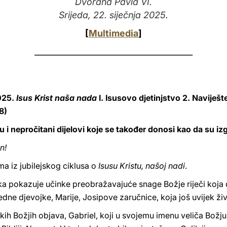
Dvorana Pavla VI.
Srijeda, 22. siječnja 2025.
[
Multimedia
]
_______________________________________
025.
Isus Krist naša nada
I. Isusovo djetinjstvo 2. Naviješte
8)
 su i nepročitani dijelovi koje se također donosi kao da su i
n!
a iz jubilejskog ciklusa o
Isusu Kristu, našoj nadi
.
a pokazuje učinke preobražavajuće snage Božje riječi koja
ne djevojke, Marije, Josipove zaručnice, koja još uvijek živi 
ih Božjih objava, Gabriel, koji u svojemu imenu veliča Božju 