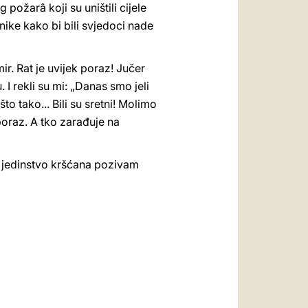
požarâ koji su uništili cijele
ike kako bi bili svjedoci nade
r. Rat je uvijek poraz! Jučer
. I rekli su mi: „Danas smo jeli
to tako... Bili su sretni! Molimo
 poraz. A tko zarađuje na
a jedinstvo kršćana pozivam