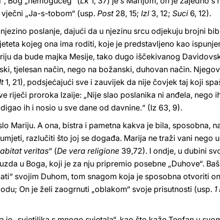
i“, Bog „nemogućeg“ (
Lk
1, 37) je
s
Marijom, on je zajedno s nj
k, vječni „Ja-s-tobom“ (usp.
Post
28, 15;
Izl
3, 12;
Suci
6, 12).
 njezino poslanje, dajući da u njezinu srcu odjekuju brojni bi
jeteta kojeg ona ima roditi, koje je predstavljeno kao ispunje
riju da bude majka Mesije, tako dugo iščekivanog Davidovsk
udski, tjelesan način, nego na božanski, duhovan način. Njegov
t
1, 21), podsjećajući sve i zauvijek da nije čovjek taj koji s
ve riječi proroka Izaije: „Nije slao poslanika ni anđela, nego i
odigao ih i nosio u sve dane od davnine.“ (Iz 63, 9).
o Mariju. A ona, bistra i pametna kakva je bila, sposobna, n
mjeti, razlučiti što joj se događa. Marija ne traži vani nego un
abitat veritas
“ (
De vera religione
39,72). I ondje, u dubini sv
zda u Boga, koji je za nju pripremio posebne „Duhove“. Baš
zdati“ svojim Duhom, tom snagom koja je sposobna otvoriti ono
odu; On je želi zaogrnuti „oblakom“ svoje prisutnosti (usp.
1
ona je „svjetiljka s mnogo svjetala“, kao što kaže Teofan u sv