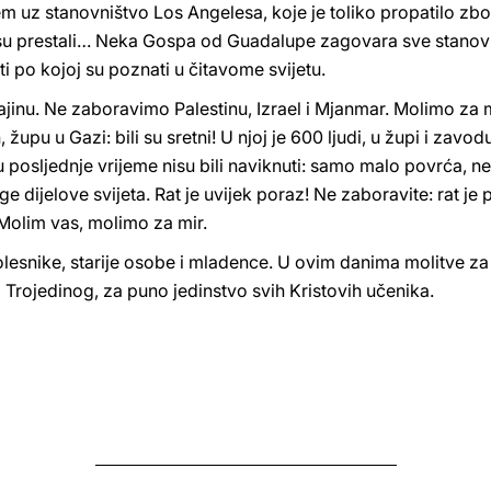
 uz stanovništvo Los Angelesa, koje je toliko propatilo zbog 
 nisu prestali… Neka Gospa od Guadalupe zagovara sve stanovn
ti po kojoj su poznati u čitavome svijetu.
inu. Ne zaboravimo Palestinu, Izrael i Mjanmar. Molimo za mi
upu u Gazi: bili su sretni! U njoj je 600 ljudi, u župi i zavodu
u posljednje vrijeme nisu bili naviknuti: samo malo povrća, neš
e dijelove svijeta. Rat je uvijek poraz! Ne zaboravite: rat je
Molim vas, molimo za mir.
lesnike, starije osobe i mladence. U ovim danima molitve z
 Trojedinog, za puno jedinstvo svih Kristovih učenika.