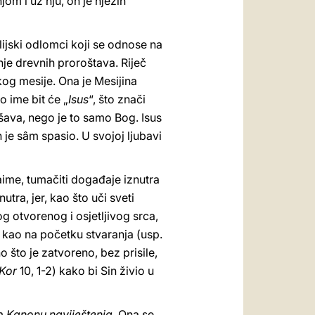
om i uz nju, on je njezin
blijski odlomci koji se odnose na
nje drevnih proroštava. Riječ
og mesije. Ona je Mesijina
o ime bit će „
Isus
“, što znači
pašava, nego je to samo Bog. Isus
h je sâm spasio. U svojoj ljubavi
aime, tumačiti događaje iznutra
utra, jer, kao što uči sveti
og otvorenog i osjetljivog srca,
 kao na početku stvaranja (usp.
 što je zatvoreno, bez prisile,
 Kor
10, 1-2) kako bi Sin živio u
om
Kanonu naviještenja
. Ona se