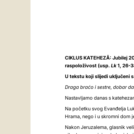
CIKLUS KATEHEZÂ: Jubilej 2
raspoloživost (usp.
Lk
1, 26-3
U tekstu koji slijedi uključeni
Draga braćo i sestre, dobar da
Nastavljamo danas s katehezam
Na početku svog Evanđelja Luk
Hrama, nego i u skromni dom jed
Nakon Jeruzalema, glasnik velik