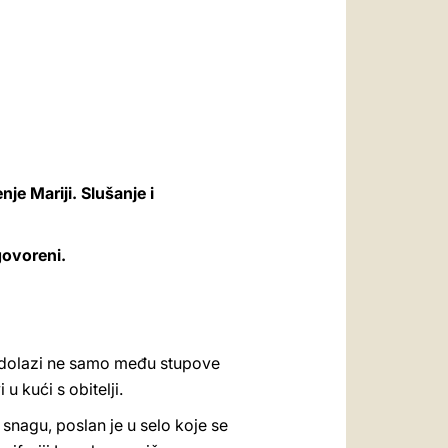
العربيّة
中文
LATINE
nje Mariji. Slušanje i
zgovoreni.
 dolazi ne samo među stupove
u kući s obitelji.
snagu, poslan je u selo koje se