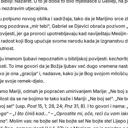
bliji: Nazaret. U to je doba to bilo mjestašce u Galileji, na pe
 nezdravim utjecajima.
potpuno novog oblika i sadržaja, tako da je Marijino srce 
og pozdrava „mir tebi“, Gabriel se Djevici obraća pozivom 
jesti, jer ga proroci upotrebljavaju kad naviještaju Mesijin
na radost koji Bog upućuje svome narodu kada je izgnanstvu d
sutnost.
ju imenom ljubavi nepoznatim u biblijskoj povijesti:
kechari
osti. To ime govori da je Božja ljubav već dugo vremena nasta
ko je ona „gracija“ i, nadasve, kako ju je Bog svojom milošć
nje svoje remek-djelo.
 samo Mariji, odmah je popraćen umirivanjem Marije: „Ne boj 
ilost da se ne bojimo te tako kaže i Mariji: „Ne boj se!“. „Ne
boj se!“ (usp.
Post
15, 1; 26, 24;
Pnz
31, 8). I to govori i nama
oga“ – „I što činiš kad…“ – „Oprostite mi, oče, reći ću vam isk
ana“
. Molim vas: ne bojte se! Ne bojte se! Ne bojte ste! Lijepo 