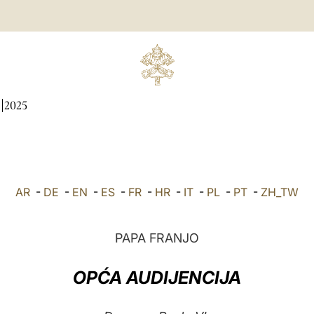
2025
AR
-
DE
-
EN
-
ES
-
FR
-
HR
-
IT
-
PL
-
PT
-
ZH_TW
PAPA FRANJO
OPĆA AUDIJENCIJA