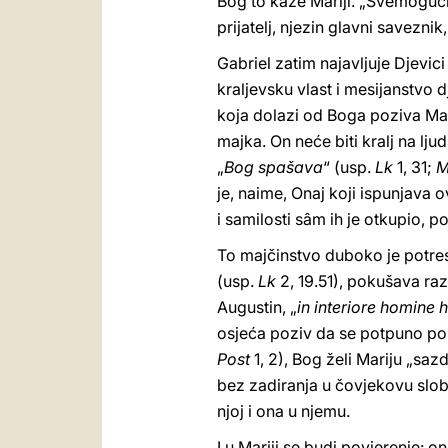
Bog to kaže Mariji. „Svemoguć
prijatelj, njezin glavni savezni
Gabriel zatim najavljuje Djevici
kraljevsku vlast i mesijanstvo d
koja dolazi od Boga poziva Ma
majka. On neće biti kralj na lj
„
Bog spašava
“ (usp.
Lk
1, 31;
M
je, naime, Onaj koji ispunjava o
i samilosti sâm ih je otkupio, p
To majčinstvo duboko je potresl
(usp.
Lk
2, 19.51), pokušava razu
Augustin, „
in interiore homine h
osjeća poziv da se potpuno pou
Post
1, 2), Bog želi Mariju „sa
bez zadiranja u čovjekovu slob
njoj i ona u njemu.
I u Mariji se budi povjerenje: 