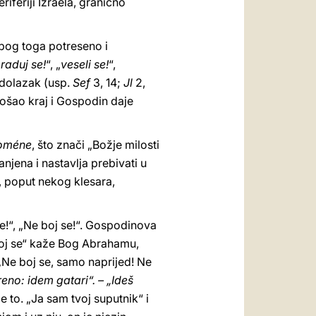
riferiji Izraela, granično
zbog toga potreseno i
„
raduj se!
“, „
veseli se!
“,
 dolazak (usp.
Sef
3, 14;
Jl
2,
ošao kraj i Gospodin daje
toméne
, što znači „Božje milosti
njena i nastavlja prebivati u
u, poput nekog klesara,
se!“, „Ne boj se!“. Gospodinova
 boj se“ kaže Bog Abrahamu,
: „Ne boj se, samo naprijed! Ne
reno: idem gatari“. – „Ideš
je to. „Ja sam tvoj suputnik“ i