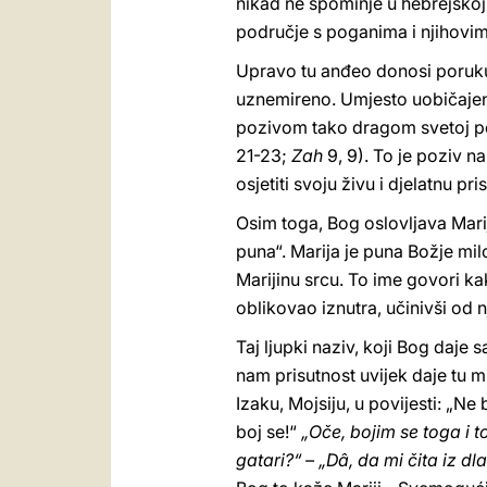
nikad ne spominje u hebrejskoj Bi
područje s poganima i njihovim
Upravo tu anđeo donosi poruku 
uznemireno. Umjesto uobičajen
pozivom tako dragom svetoj povi
21-23;
Zah
9, 9). To je poziv 
osjetiti svoju živu i djelatnu pri
Osim toga, Bog oslovljava Mari
puna“. Marija je puna Božje mil
Marijinu srcu. To ime govori ka
oblikovao iznutra, učinivši od 
Taj ljupki naziv, koji Bog daje
nam prisutnost uvijek daje tu m
Izaku, Mojsiju, u povijesti: „Ne 
boj se!“
„Oče, bojim se toga i t
gatari?“ – „Dâ, da mi čita iz dl