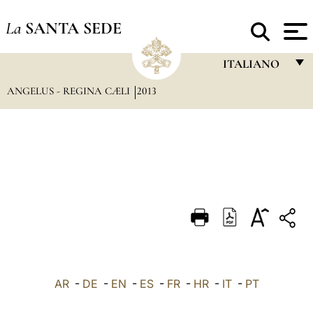
La
SANTA SEDE
ITALIANO
ANGELUS - REGINA CÆLI
2013
FRANÇAIS
ENGLISH
ITALIANO
PORTUGUÊS
ESPAÑOL
DEUTSCH
POLSKI
العربيّة
AR
-
DE
-
EN
-
ES
-
FR
-
HR
-
IT
-
PT
中文