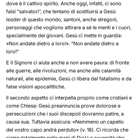
dove è il cattivo spirito. Anche oggi, infatti, ci sono
falsi “salvatori”, che tentano di sostituirsi a Gesù:
leader
di questo mondo, santoni, anche stregoni,
personaggi che vogliono attirare a sé le menti e i cuori,
specialmente dei giovani. Gesù ci mette in guardia:
«Non andate dietro a loro!». “Non andate dietro a
loro!”
E il Signore ci aiuta anche a non avere paura: di fronte
alle guerre, alle rivoluzioni, ma anche alle calamità
naturali, alle epidemie, Gesù ci libera dal fatalismo e da
false visioni apocalittiche.
Il secondo aspetto ci interpella proprio come cristiani e
come Chiesa: Gesù preannuncia prove dolorose e
persecuzioni che i suoi discepoli dovranno patire, a
causa sua. Tuttavia assicura: «Nemmeno un capello
del vostro capo andrà perduto» (v. 18). Ci ricorda che
siamo totalmente nelle mani di Dio! Le avversità che