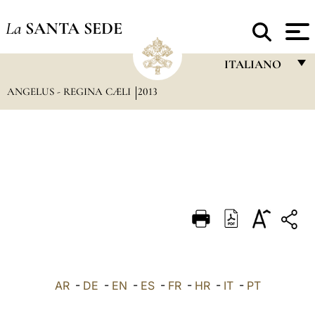
La
SANTA SEDE
ITALIANO
ANGELUS - REGINA CÆLI
2013
FRANÇAIS
ENGLISH
ITALIANO
PORTUGUÊS
ESPAÑOL
DEUTSCH
POLSKI
العربيّة
AR
-
DE
-
EN
-
ES
-
FR
-
HR
-
IT
-
PT
中文