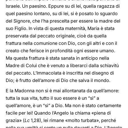
Israele. Un paesino. Eppure su di lei, quella ragazza di
quel paesino lontano, su di lei, si è posato lo sguardo
del Signore, che l’ha prescelta per essere la madre del
suo Figlio. In vista di questa maternità, Maria è stata
preservata dal peccato originale, cioè da quella
frattura nella comunione con Dio, con gli altri e con il
creato che ferisce in profondità ogni essere umano.
Ma questa frattura è stata sanata in anticipo nella
Madre di Colui che è venuto a liberarci dalla schiavitù
del peccato. L’Immacolata è inscritta nel disegno di
Dio; è frutto dell’amore di Dio che salva il mondo.
E la Madonna non si è mai allontanata da quell’amore:
tutta la sua vita, tutto il suo essere è un “sì” a
quell’amore, è un “sì” a Dio. Ma non è stato certamente
facile per lei! Quando l’Angelo la chiama «piena di
grazia» (
Lc
1,28), lei rimane «molto turbata», perché
nella sua umiltà si sente un nulla davanti a Dio. L’Angelo