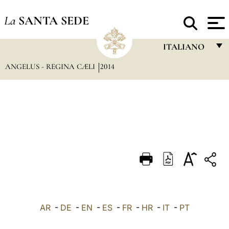
La
SANTA SEDE
ITALIANO
ANGELUS - REGINA CÆLI
2014
FRANÇAIS
ENGLISH
ITALIANO
PORTUGUÊS
ESPAÑOL
DEUTSCH
POLSKI
العربيّة
AR
-
DE
-
EN
-
ES
-
FR
-
HR
-
IT
-
PT
中文