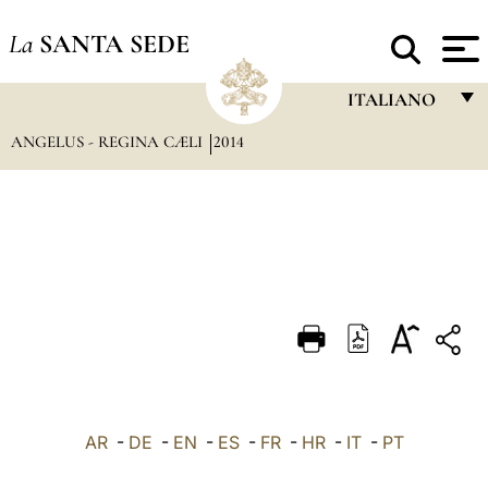
La
SANTA SEDE
ITALIANO
ANGELUS - REGINA CÆLI
2014
FRANÇAIS
ENGLISH
ITALIANO
PORTUGUÊS
ESPAÑOL
DEUTSCH
POLSKI
العربيّة
AR
-
DE
-
EN
-
ES
-
FR
-
HR
-
IT
-
PT
中文