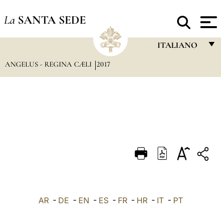
La
SANTA SEDE
ITALIANO
ANGELUS - REGINA CÆLI
2017
FRANÇAIS
ENGLISH
ITALIANO
PORTUGUÊS
ESPAÑOL
DEUTSCH
POLSKI
العربيّة
AR
-
DE
-
EN
-
ES
-
FR
-
HR
-
IT
-
PT
中文