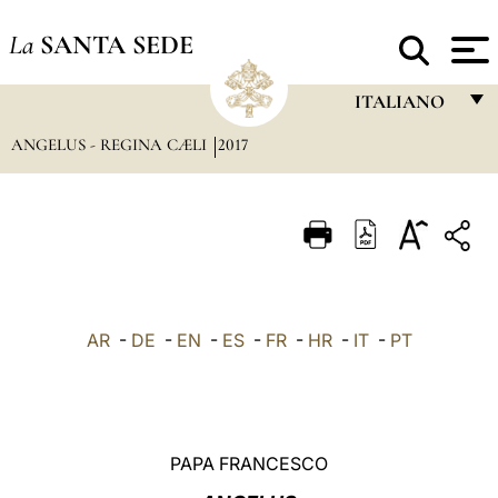
La
SANTA SEDE
ITALIANO
ANGELUS - REGINA CÆLI
2017
FRANÇAIS
ENGLISH
ITALIANO
PORTUGUÊS
ESPAÑOL
AR
-
DE
-
EN
-
ES
-
FR
-
HR
-
IT
-
PT
DEUTSCH
POLSKI
العربيّة
PAPA FRANCESCO
中文