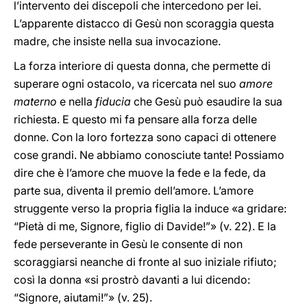
l’intervento dei discepoli che intercedono per lei.
L’apparente distacco di Gesù non scoraggia questa
madre, che insiste nella sua invocazione.
La forza interiore di questa donna, che permette di
superare ogni ostacolo, va ricercata nel suo
amore
materno
e nella
fiducia
che Gesù può esaudire la sua
richiesta. E questo mi fa pensare alla forza delle
donne. Con la loro fortezza sono capaci di ottenere
cose grandi. Ne abbiamo conosciute tante! Possiamo
dire che è l’amore che muove la fede e la fede, da
parte sua, diventa il premio dell’amore. L’amore
struggente verso la propria figlia la induce «a gridare:
“Pietà di me, Signore, figlio di Davide!”» (v. 22). E la
fede perseverante in Gesù le consente di non
scoraggiarsi neanche di fronte al suo iniziale rifiuto;
così la donna «si prostrò davanti a lui dicendo:
“Signore, aiutami!”» (v. 25).