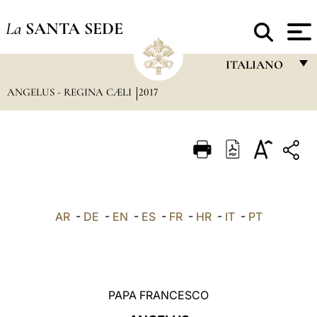
La
SANTA SEDE
ITALIANO
ANGELUS - REGINA CÆLI
2017
FRANÇAIS
ENGLISH
ITALIANO
PORTUGUÊS
ESPAÑOL
AR
-
DE
-
EN
-
ES
-
FR
-
HR
-
IT
-
PT
DEUTSCH
POLSKI
العربيّة
PAPA FRANCESCO
中文