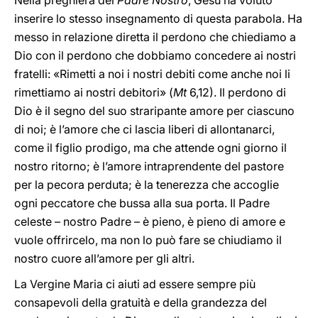
Nella preghiera del
Padre Nostro
, Gesù ha voluto
inserire lo stesso insegnamento di questa parabola. Ha
messo in relazione diretta il perdono che chiediamo a
Dio con il perdono che dobbiamo concedere ai nostri
fratelli: «Rimetti a noi i nostri debiti come anche noi li
rimettiamo ai nostri debitori» (
Mt
6,12). Il perdono di
Dio è il segno del suo straripante amore per ciascuno
di noi; è l’amore che ci lascia liberi di allontanarci,
come il figlio prodigo, ma che attende ogni giorno il
nostro ritorno; è l’amore intraprendente del pastore
per la pecora perduta; è la tenerezza che accoglie
ogni peccatore che bussa alla sua porta. Il Padre
celeste – nostro Padre – è pieno, è pieno di amore e
vuole offrircelo, ma non lo può fare se chiudiamo il
nostro cuore all’amore per gli altri.
La Vergine Maria ci aiuti ad essere sempre più
consapevoli della gratuità e della grandezza del