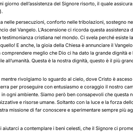
ni giorno dell’assistenza del Signore risorto, il quale assicura:
).
 nelle persecuzioni, conforto nelle tribolazioni, sostegno nell
ncio del Vangelo. L’Ascensione ci ricorda questa assistenza d
a testimonianza cristiana nel mondo. Ci svela perché esiste la
quello! E anche, la gioia della Chiesa è annunciare il Vangelo
 a comprendere meglio che Dio ci ha dato la grande dignità e 
e all’umanità. Questa è la nostra dignità, questo è il più gra
, mentre rivolgiamo lo sguardo al cielo, dove Cristo è asceso 
a terra per proseguire con entusiasmo e coraggio il nostro ca
lo in ogni ambiente. Siamo però ben consapevoli che questa n
izzative e risorse umane. Soltanto con la luce e la forza del
ra missione di far conoscere e sperimentare sempre più agli 
aiutarci a contemplare i beni celesti, che il Signore ci prome