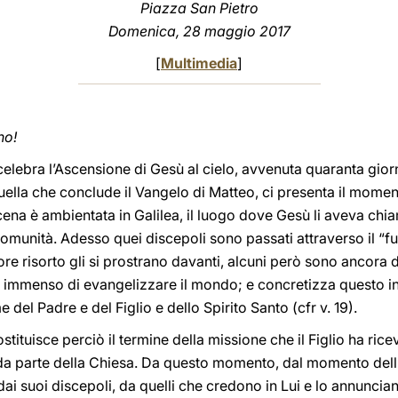
Piazza San Pietro
Domenica, 28 maggio 2017
[
Multimedia
]
no!
, si celebra l’Ascensione di Gesù al cielo, avvenuta quaranta gi
uella che conclude il Vangelo di Matteo, ci presenta il momen
cena è ambientata in Galilea, il luogo dove Gesù li aveva chia
munità. Adesso quei discepoli sono passati attraverso il “fu
gnore risorto gli si prostrano davanti, alcuni però sono ancor
o immenso di evangelizzare il mondo; e concretizza questo in
del Padre e del Figlio e dello Spirito Santo (cfr v. 19).
stituisce perciò il termine della missione che il Figlio ha rice
da parte della Chiesa. Da questo momento, dal momento dell’A
ai suoi discepoli, da quelli che credono in Lui e lo annuncia