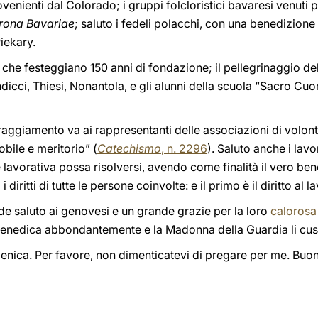
rovenienti dal Colorado; i gruppi folcloristici bavaresi venuti 
rona Bavariae
; saluto i fedeli polacchi, con una benedizione 
iekary.
che festeggiano 150 anni di fondazione; il pellegrinaggio de
dicci, Thiesi, Nonantola, e gli alunni della scuola “Sacro Cuo
raggiamento va ai rappresentanti delle associazioni di volo
bile e meritorio” (
Catechismo
, n. 2296
). Saluto anche i lav
e lavorativa possa risolversi, avendo come finalità il vero ben
diritti di tutte le persone coinvolte: e il primo è il diritto al l
e saluto ai genovesi e un grande grazie per la loro
calorosa
i benedica abbondantemente e la Madonna della Guardia li cus
enica. Per favore, non dimenticatevi di pregare per me. Buon