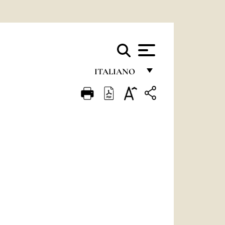
ITALIANO
FRANÇAIS
ENGLISH
ITALIANO
PORTUGUÊS
ESPAÑOL
DEUTSCH
POLSKI