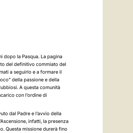
العربيّة
中文
LATINE
orni dopo la Pasqua. La pagina
to del definitivo commiato del
mati a seguirlo e a formare il
oco” della passione e della
a dubbiosi. A questa comunità
carico con l’ordine di
vuto dal Padre e l’avvio della
scensione, infatti, la presenza
no. Questa missione durerà fino