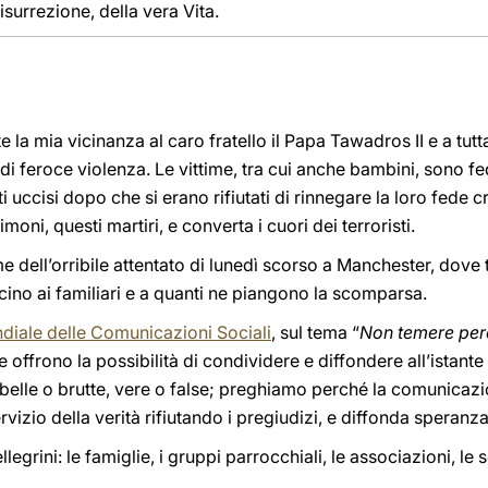
isurrezione, della vera Vita.
a mia vicinanza al caro fratello il Papa Tawadros II e a tutt
o di feroce violenza. Le vittime, tra cui anche bambini, sono f
 uccisi dopo che si erano rifiutati di rinnegare la loro fede cr
oni, questi martiri, e converta i cuori dei terroristi.
e dell’orribile attentato di lunedì scorso a Manchester, dove 
ino ai familiari e a quanti ne piangono la scomparsa.
diale delle Comunicazioni Sociali
, sul tema “
Non temere per
ffrono la possibilità di condividere e diffondere all’istante 
elle o brutte, vere o false; preghiamo perché la comunicazio
ervizio della verità rifiutando i pregiudizi, e diffonda speranz
llegrini: le famiglie, i gruppi parrocchiali, le associazioni, le 