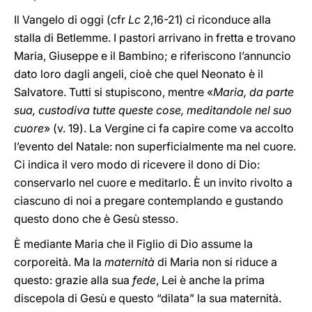
Il Vangelo di oggi (cfr
Lc
2,16-21) ci riconduce alla
stalla di Betlemme. I pastori arrivano in fretta e trovano
Maria, Giuseppe e il Bambino; e riferiscono l’annuncio
dato loro dagli angeli, cioè che quel Neonato è il
Salvatore. Tutti si stupiscono, mentre «
Maria, da parte
sua,
custodiva tutte queste cose, meditandole nel suo
cuore
» (v. 19). La Vergine ci fa capire come va accolto
l’evento del Natale: non superficialmente ma nel cuore.
Ci indica il vero modo di ricevere il dono di Dio:
conservarlo nel cuore e meditarlo. È un invito rivolto a
ciascuno di noi a pregare contemplando e gustando
questo dono che è Gesù stesso.
È mediante Maria che il Figlio di Dio assume la
corporeità. Ma la
maternità
di Maria non si riduce a
questo: grazie alla sua
fede
, Lei è anche la prima
discepola di Gesù e questo “dilata” la sua maternità.