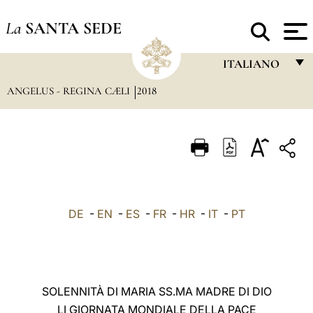
La
SANTA SEDE
ITALIANO
ANGELUS - REGINA CÆLI
2018
FRANÇAIS
ENGLISH
ITALIANO
PORTUGUÊS
ESPAÑOL
DE
-
EN
-
ES
-
FR
-
HR
-
IT
-
PT
DEUTSCH
POLSKI
العربيّة
SOLENNITÀ DI MARIA SS.MA MADRE DI DIO
LI GIORNATA MONDIALE DELLA PACE
中文