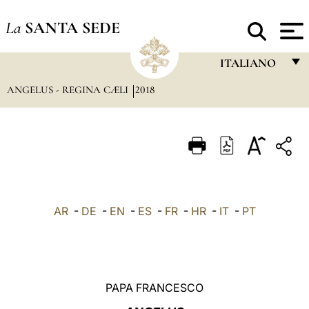
La
SANTA SEDE
ITALIANO
ANGELUS - REGINA CÆLI
2018
FRANÇAIS
ENGLISH
ITALIANO
PORTUGUÊS
ESPAÑOL
AR
-
DE
-
EN
-
ES
-
FR
-
HR
-
IT
-
PT
DEUTSCH
POLSKI
العربيّة
PAPA FRANCESCO
中文