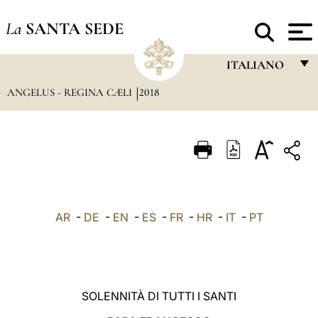
La
SANTA SEDE
ITALIANO
ANGELUS - REGINA CÆLI
2018
FRANÇAIS
ENGLISH
ITALIANO
PORTUGUÊS
ESPAÑOL
AR
-
DE
-
EN
-
ES
-
FR
-
HR
-
IT
-
PT
DEUTSCH
POLSKI
العربيّة
SOLENNITÀ DI TUTTI I SANTI
中文