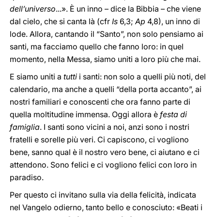
dell’universo
...». È un inno – dice la Bibbia – che viene
dal cielo, che si canta là (cfr
Is
6,3;
Ap
4,8), un inno di
lode. Allora, cantando il “Santo”, non solo pensiamo ai
santi, ma facciamo quello che fanno loro: in quel
momento, nella Messa, siamo uniti a loro più che mai.
E siamo uniti a
tutti
i santi: non solo a quelli più noti, del
calendario, ma anche a quelli “della porta accanto”, ai
nostri familiari e conoscenti che ora fanno parte di
quella moltitudine immensa. Oggi allora è
festa di
famiglia
. I santi sono vicini a noi, anzi sono i nostri
fratelli e sorelle più veri. Ci capiscono, ci vogliono
bene, sanno qual è il nostro vero bene, ci aiutano e ci
attendono. Sono felici e ci vogliono felici con loro in
paradiso.
Per questo ci invitano sulla via della felicità, indicata
nel Vangelo odierno, tanto bello e conosciuto: «Beati i