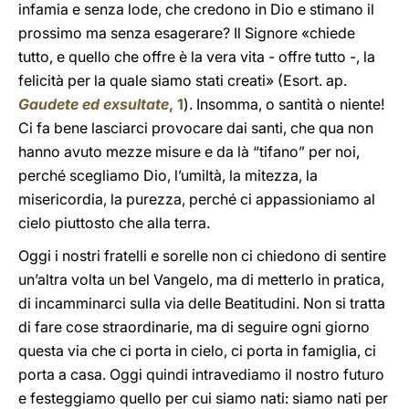
infamia e senza lode, che credono in Dio e stimano il
prossimo ma senza esagerare? Il Signore «chiede
tutto, e quello che offre è la vera vita - offre tutto -, la
felicità per la quale siamo stati creati» (Esort. ap.
Gaudete ed exsultate
, 1
). Insomma, o santità o niente!
Ci fa bene lasciarci provocare dai santi, che qua non
hanno avuto mezze misure e da là “tifano” per noi,
perché scegliamo Dio, l’umiltà, la mitezza, la
misericordia, la purezza, perché ci appassioniamo al
cielo piuttosto che alla terra.
Oggi i nostri fratelli e sorelle non ci chiedono di sentire
un’altra volta un bel Vangelo, ma di metterlo in pratica,
di incamminarci sulla via delle Beatitudini. Non si tratta
di fare cose straordinarie, ma di seguire ogni giorno
questa via che ci porta in cielo, ci porta in famiglia, ci
porta a casa. Oggi quindi intravediamo il nostro futuro
e festeggiamo quello per cui siamo nati: siamo nati per