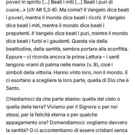
poveri in spirito […] Beati i miti […] Beati i puri di
cuore…» (cfr
Mt
5,3-8). Ma come? Il Vangelo dice beati
i poveri, mentre il mondo dice beati i ricchi. Il Vangelo
dice beati i miti, mentre il mondo dice beati i
prepotenti. Il Vangelo dice beati i puri, mentre il mondo
dice beati i furbi e i gaudenti. Questa via della
beatitudine, della santità, sembra portare alla sconfitta.
Eppure – ci ricorda ancora la prima Lettura – i santi
tengono «rami di palma nelle mani» (v. 9), cioè i
simboli della vittoria. Hanno vinto loro, non il mondo. E
ci esortano a scegliere la loro parte, quella di Dio che è
Santo.
Chiediamoci da che parte stiamo: quella del cielo o
quella della terra? Viviamo per il Signore o per noi
stessi, per la felicità eterna o per qualche
appagamento ora? Domandiamoci: vogliamo davvero
la santità? O ci accontentiamo di essere cristiani senza