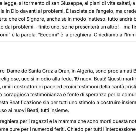
 legge, al tormento di san Giuseppe, ai piani di vita saltati,
 in Dio davanti ai problemi. È lasciata dall’angelo, ma crede c
È certa che col Signore, anche se in modo inatteso, tutto andr
 dai problemi – finito uno, se ne presenterà un altro! – ma f
mi” è la parola. “Eccomi” è la preghiera. Chiediamo all’Imma
tre-Dame de Santa Cruz a Oran, in Algeria, sono proclamati B
religiose, uccisi in odio alla fede. 19 nuovi Beati! Questi mart
 umili costruttori di pace ed eroici testimoni della carità cris
 loro coraggiosa testimonianza è fonte di speranza per la comu
esta Beatificazione sia per tutti uno stimolo a costruire insie
o ai nuovi Beati, tutti insieme.
preghiera per i ragazzi e la mamma che sono morti questa not
me pure per i numerosi feriti. Chiedo per tutti l’intercessio