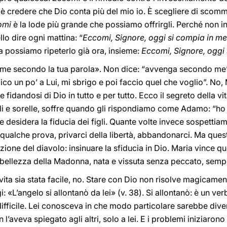
è credere che Dio conta più del mio io. È scegliere di scomme
omi
è la lode più grande che possiamo offrirgli. Perché non in
o dire ogni mattina: “
Eccomi, Signore, oggi si compia in me
a possiamo ripeterlo già ora, insieme:
Eccomi, Signore, oggi 
me secondo la tua parola». Non dice: “avvenga secondo me
ico un po’ a Lui, mi sbrigo e poi faccio quel che voglio”. No,
fidandosi di Dio in tutto e per tutto. Ecco il segreto della vita
atelli e sorelle, soffre quando gli rispondiamo come Adamo: “h
, e desidera la fiducia dei figli. Quante volte invece sospettia
alche prova, privarci della libertà, abbandonarci. Ma quest
tazione del diavolo: insinuare la sfiducia in Dio. Maria vince 
 bellezza della Madonna, nata e vissuta senza peccato, sempr
 vita sia stata facile, no. Stare con Dio non risolve magicamen
 «L’angelo si allontanò da lei» (v. 38). Si allontanò: è un verb
difficile. Lei conosceva in che modo particolare sarebbe dive
 l’aveva spiegato agli altri, solo a lei. E i problemi iniziaron