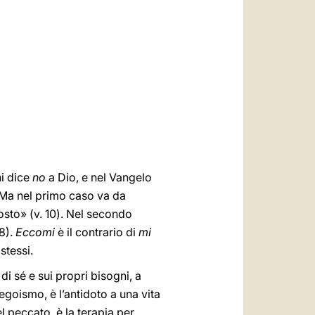
العربيّة
中文
LATINE
ni dice
no
a Dio, e nel Vangelo
 Ma nel primo caso va da
osto» (v. 10). Nel secondo
8).
Eccomi
è il contrario di
mi
stessi.
di sé e sui propri bisogni, a
’egoismo, è l’antidoto a una vita
l peccato, è la terapia per