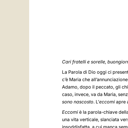
Cari fratelli e sorelle, buongio
La Parola di Dio oggi ci present
c’è Maria che all’annunciazion
Adamo, dopo il peccato, gli ch
caso, invece, va da Maria, sen
sono nascosto
. L’
eccomi
apre a
Eccomi
è la parola-chiave della
una vita verticale, slanciata ve
insoddisfatta, a cui manca se