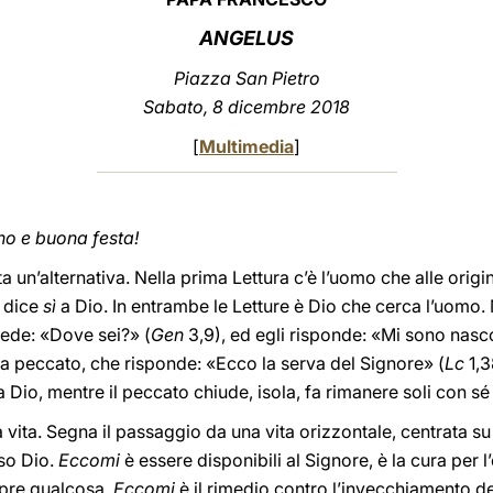
ANGELUS
Piazza San Pietro
Sabato, 8 dicembre 2018
[
Multimedia
]
rno e buona festa!
a un’alternativa. Nella prima Lettura c’è l’uomo che alle origi
e dice
sì
a Dio. In entrambe le Letture è Dio che cerca l’uomo.
iede: «Dove sei?» (
Gen
3,9), ed egli risponde: «Mi sono nasc
za peccato, che risponde: «Ecco la serva del Signore» (
Lc
1,3
 Dio, mentre il peccato chiude, isola, fa rimanere soli con sé 
 vita. Segna il passaggio da una vita orizzontale, centrata su 
rso Dio.
Eccomi
è essere disponibili al Signore, è la cura per l
mpre qualcosa.
Eccomi
è il rimedio contro l’invecchiamento de