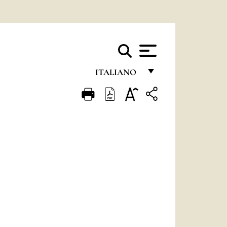
ITALIANO
FRANÇAIS
ENGLISH
ITALIANO
PORTUGUÊS
ESPAÑOL
DEUTSCH
POLSKI