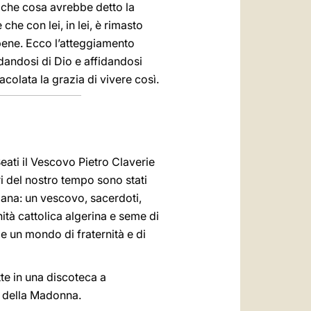
 a che cosa avrebbe detto la
he con lei, in lei, è rimasto
à bene. Ecco l’atteggiamento
idandosi di Dio e affidandosi
colata la grazia di vivere così.
eati il Vescovo Pietro Claverie
iri del nostro tempo sono stati
tiana: un vescovo, sacerdoti,
nità cattolica algerina e seme di
me un mondo di fraternità e di
te in una discoteca a
ne della Madonna.