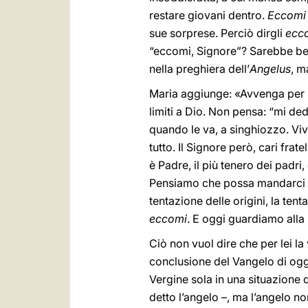
restare giovani dentro.
Eccomi
sue sorprese. Perciò dirgli
ecc
“eccomi, Signore”? Sarebbe bell
nella preghiera dell’
Angelus
, m
Maria aggiunge:
«Avvenga per 
limiti a Dio. Non pensa: “mi ded
quando le va, a singhiozzo. Vive 
tutto. Il Signore però, cari fr
è Padre, il più tenero dei padri
Pensiamo che possa mandarci qu
tentazione delle origini, la ten
eccomi
. E oggi guardiamo alla
Ciò non vuol dire che per lei la
conclusione del Vangelo di oggi:
Vergine sola in una situazione 
detto l’angelo –, ma l’angelo non