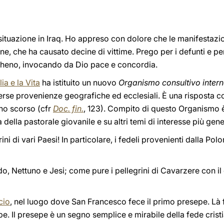
tuazione in Iraq. Ho appreso con dolore che le manifestazioni
, che ha causato decine di vittime. Prego per i defunti e per i
racheno, invocando da Dio pace e concordia.
ia e la Vita
ha istituito un nuovo
Organismo consultivo intern
erse provenienze geografiche ed ecclesiali. È una risposta co
nno scorso (cfr
Doc. fin.
, 123). Compito di questo Organismo è
tà della pastorale giovanile e su altri temi di interesse più g
ini di vari Paesi! In particolare, i fedeli provenienti dalla Polo
do, Nettuno e Jesi; come pure i pellegrini di Cavarzere con il
cio
, nel luogo dove San Francesco fece il primo presepe. Là 
epe. Il presepe è un segno semplice e mirabile della fede crist