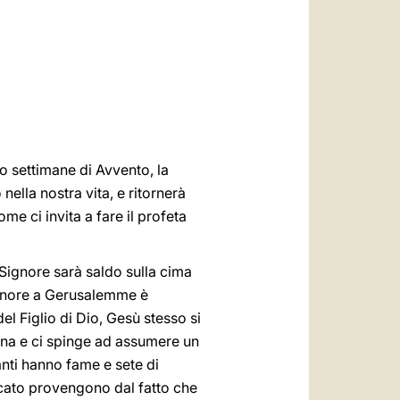
العربيّة
中文
LATINE
o settimane di Avvento, la
nella nostra vita, e ritornerà
me ci invita a fare il profeta
l Signore sarà saldo sulla cima
 Signore a Gerusalemme è
el Figlio di Dio, Gesù stesso si
vina e ci spinge ad assumere un
anti hanno fame e sete di
eccato provengono dal fatto che