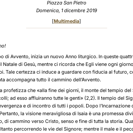
Piazza San Pietro
Domenica, 1 dicembre 2019
[
Multimedia
]
no!
di Avvento, inizia un nuovo Anno liturgico. In queste quattr
il Natale di Gesù, mentre ci ricorda che Egli viene ogni giorno 
i. Tale certezza ci induce a guardare con fiducia al futuro, co
rata accompagna tutto il cammino dell’Avvento.
ia profetizza che «alla fine dei giorni, il monte del tempio de
colli; ad esso affluiranno tutte le genti» (2,2). Il tempio del
ergenza e di incontro di tutti i popoli. Dopo l’Incarnazione d
 Pertanto, la visione meravigliosa di Isaia è una promessa di
, di cammino verso Cristo, senso e fine di tutta la storia. Qu
oltanto percorrendo le vie del Signore; mentre il male e il p