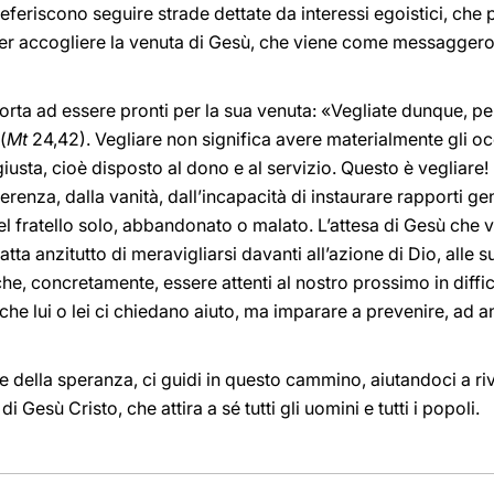
 preferiscono seguire strade dettate da interessi egoistici, che
er accogliere la venuta di Gesù, che viene come messaggero d
orta ad essere pronti per la sua venuta: «Vegliate dunque, p
(
Mt
24,42). Vegliare non significa avere materialmente gli occ
 giusta, cioè disposto al dono e al servizio. Questo è vegliar
ifferenza, dalla vanità, dall’incapacità di instaurare rapporti 
del fratello solo, abbandonato o malato. L’attesa di Gesù che 
atta anzitutto di meravigliarsi davanti all’azione di Dio, alle s
he, concretamente, essere attenti al nostro prossimo in difficol
che lui o lei ci chiedano aiuto, ma imparare a prevenire, ad 
e della speranza, ci guidi in questo cammino, aiutandoci a ri
Gesù Cristo, che attira a sé tutti gli uomini e tutti i popoli.