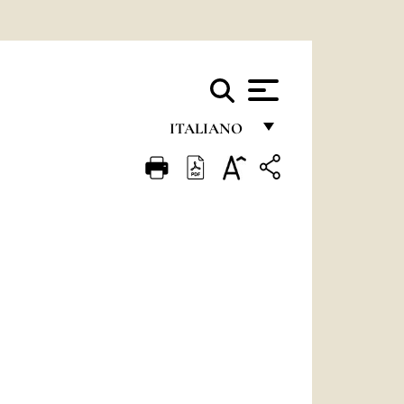
ITALIANO
FRANÇAIS
ENGLISH
ITALIANO
PORTUGUÊS
ESPAÑOL
DEUTSCH
POLSKI