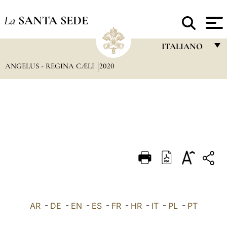
La
SANTA SEDE
ITALIANO
ANGELUS - REGINA CÆLI
2020
FRANÇAIS
ENGLISH
ITALIANO
PORTUGUÊS
ESPAÑOL
DEUTSCH
POLSKI
العربيّة
AR
-
DE
-
EN
-
ES
-
FR
-
HR
-
IT
-
PL
-
PT
中文