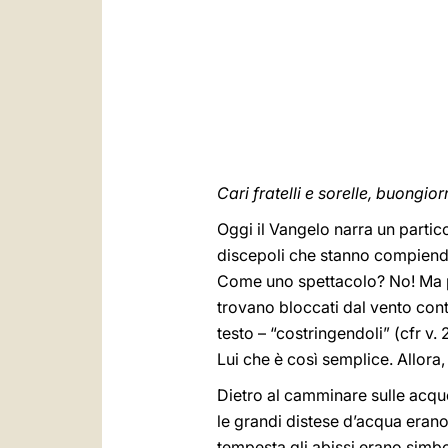
Cari fratelli e sorelle, buongior
Oggi il Vangelo narra un partico
discepoli che stanno compiendo
Come uno spettacolo? No! Ma pe
trovano bloccati dal vento contr
testo – “costringendoli” (cfr v
Lui che è così semplice. Allora
Dietro al camminare sulle acqu
le grandi distese d’acqua erano
tempesta gli abissi erano simbo