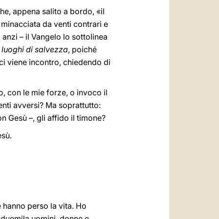
he, appena salito a bordo, «il
 minacciata da venti contrari e
anzi – il Vangelo lo sottolinea
o
luoghi di salvezza
, poiché
 ci viene incontro, chiedendo di
 con le mie forze, o invoco il
nti avversi? Ma soprattutto:
 Gesù –, gli affido il timone?
esù.
 hanno perso la vita. Ho
i duemila uomini, donne e