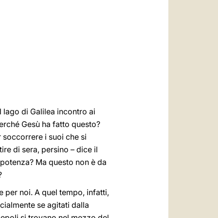
العربيّة
中文
LATINE
 lago di Galilea incontro ai
erché Gesù ha fatto questo?
soccorrere i suoi che si
re di sera, persino – dice il
di potenza? Ma questo non è da
?
er noi. A quel tempo, infatti,
cialmente se agitati dalla
scepoli si trovano nel mezzo del