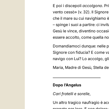
E poi i discepoli
accolgono
. P
vento cessò» (v. 32). Il Signore
che il mare su cui navighiamo è 
– spinge i suoi a partire: ci inv
Gesù le vince, diventino occasio
essere accolto, come quella not
Domandiamoci dunque: nelle pau
Signore con fiducia? E come va 
navigo con Lui? Lo accolgo, gli 
Maria, Madre di Gesù, Stella del
____________________________
Dopo l’Angelus
Cari fratelli e sorelle
,
Un altro tragico naufragio è ac
pregato per loro. E con dolore