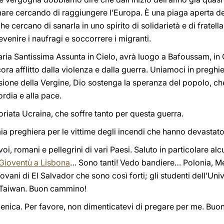
are cercando di raggiungere l’Europa. È una piaga aperta de
 che cercano di sanarla in uno spirito di solidarietà e di frate
venire i naufragi e soccorrere i migranti.
Maria Santissima Assunta in Cielo, avrà luogo a Bafoussam, in
ra afflitto dalla violenza e dalla guerra. Uniamoci in preghiera
ione della Vergine, Dio sostenga la speranza del popolo, che 
rdia e alla pace.
riata Ucraina, che soffre tanto per questa guerra.
a preghiera per le vittime degli incendi che hanno devastato l
 voi, romani e pellegrini di vari Paesi. Saluto in particolare a
 Gioventù a Lisbona
… Sono tanti! Vedo bandiere… Polonia, Mes
giovani di El Salvador che sono così forti; gli studenti dell’Un
i Taiwan. Buon cammino!
enica. Per favore, non dimenticatevi di pregare per me. Buon