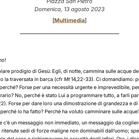
Piazza San Pietro
Domenica, 13 agosto 2023
[
Multimedia
]
________________________________________
no!
lare prodigio di Gesù: Egli, di notte, cammina sulle acque del
 la traversata in barca (cfr
Mt
14,22-33). Ci domandiamo: p
rché? Forse per una necessità urgente e imprevedibile, per 
ario? No, perché è stato Lui a programmare tutto, a farli parti
. 22). Forse per dare loro una dimostrazione di grandezza e 
, perché lo ha fatto? Perché ha voluto camminare sulle acque
e c’è un messaggio non immediato, un messaggio da cogliere p
 ritenute sedi di forze maligne non dominabili dall’uomo; spe
lo del caos e richiamavano le oscurità degli inferi. Ora, i di