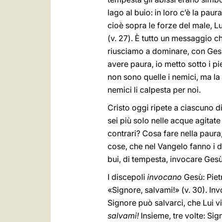
lago al buio: in loro c’è la pau
cioè sopra le forze del male, L
(v. 27). È tutto un messaggio c
riusciamo a dominare, con Ges
avere paura, io metto sotto i pie
non sono quelle i nemici, ma la 
nemici li calpesta per noi.
Cristo oggi ripete a ciascuno di
sei più solo nelle acque agitate
contrari? Cosa fare nella paur
cose, che nel Vangelo fanno i d
bui, di tempesta, invocare Ges
I discepoli
invocano
Gesù: Piet
«Signore, salvami!» (v.
30). Inv
Signore può salvarci, che Lui vi
salvami!
Insieme, tre volte: Si