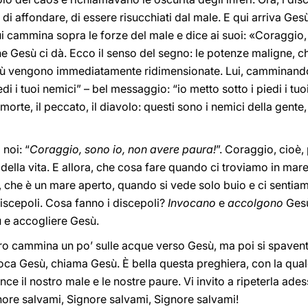
ra di affondare, di essere risucchiati dal male. E qui arriva G
ui cammina sopra le forze del male e dice ai suoi: «Coraggio,
he Gesù ci dà. Ecco il senso del segno: le potenze maligne, 
ù vengono immediatamente ridimensionate. Lui, camminando 
di i tuoi nemici” – bel messaggio: “io metto sotto i piedi i tuo
morte, il peccato, il diavolo: questi sono i nemici della gente,
 noi: “
Coraggio, sono io, non avere paura!
”. Coraggio, cioè,
 della vita. E allora, che cosa fare quando ci troviamo in mare 
a, che è un mare aperto, quando si vede solo buio e ci senti
iscepoli. Cosa fanno i discepoli?
Invocano
e
accolgono
Gesù
ù e accogliere Gesù.
ro cammina un po’ sulle acque verso Gesù, ma poi si spaventa
oca Gesù, chiama Gesù. È bella questa preghiera, con la quale
nce il nostro male e le nostre paure. Vi invito a ripeterla ades
gnore salvami, Signore salvami, Signore salvami!