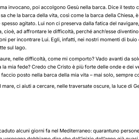
rima invocano, poi accolgono Gesù nella barca. Dice il testo c
 sa che la barca della vita, così come la barca della Chiesa, è
spesso agitato. Lui non ci preserva dalla fatica del navigare, 
ita, cioè, ad affrontare le difficoltà, perché anch’esse diventin
ni per incontrare Lui. Egli, infatti, nei nostri momenti di buio
te sul lago.
re, nelle difficoltà, come mi comporto? Vado avanti da solo,
la mia fede? Credo che Cristo è più forte delle onde e dei ve
faccio posto nella barca della mia vita – mai solo, sempre con
 mare, ci aiuti a cercare, nelle traversate oscure, la luce di G
caduto alcuni giorni fa nel Mediterraneo: quarantuno persone
 e vergogna dobbiamo dire che dall’inizio dell’anno già quas