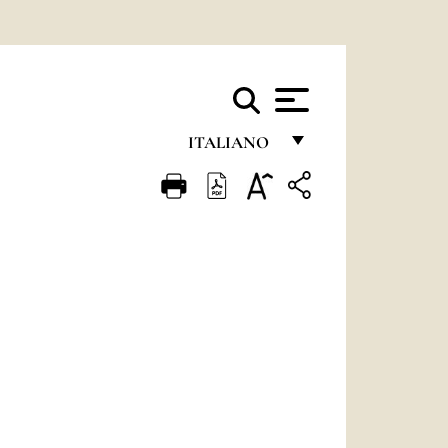
ITALIANO
FRANÇAIS
ENGLISH
ITALIANO
PORTUGUÊS
ESPAÑOL
DEUTSCH
POLSKI