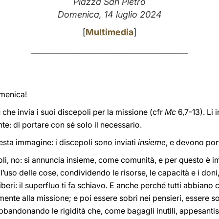
Piazza San Pietro
Domenica, 14 luglio 2024
[
Multimedia
]
________________________________________
omenica!
 che invia i suoi discepoli per la missione (cfr
Mc
6,7-13). Li 
: di portare con sé solo il necessario.
ta immagine: i discepoli sono inviati
insieme
, e devono por
oli, no: si annuncia insieme, come comunità, e per questo è i
ll’uso delle cose, condividendo le risorse, le capacità e i don
beri: il superfluo ti fa schiavo. E anche perché tutti abbiano
mente alla missione; e poi essere sobri nei pensieri, essere so
bandonando le rigidità che, come bagagli inutili, appesantis