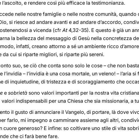
l’ascolto, e rendere così più efficace la testimonianza.
ede nelle nostre famiglie o nelle nostre comunità, quando c
Dio, si riesce ad andare avanti e ad andare d’accordo, condi
sostenendosi a vicenda (cfr
At
4,32-35). E questo è già un an
arna la bellezza del messaggio di Gesù nella concretezza del
do, infatti, creano attorno a sé un ambiente ricco d’amore, in
da cui si riparte migliori, si riparte più sereni.
onto suo, se ciò che conta sono solo le cose – che non bastan
’invidia – l’invidia è una cosa mortale, un veleno! – l’aria si fa
e di inquietudine, di tristezza e di scoraggiamento che occas
e
e
sobrietà
sono valori importanti per la nostra vita cristia
valori indispensabili per una Chiesa che sia missionaria, a tutti 
ento il gusto di annunciare il Vangelo, di portare, là dove viv
 per farlo, mi impegno a camminare assieme agli altri, condiv
cuore generoso? E infine: so coltivare uno stile di vita sobrio,
nde che ci farà bene fare.