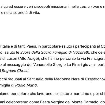
 aiuti ad essere veri discepoli missionari, nella
comunione
e n
e nella sobrietà di vita.
Italia e di tanti Paesi, in particolare saluto i partecipanti al
Co
no
; saluto le
Suore della Sacra Famiglia di Nazareth
, che cel
ia di Luson (Alto Adige), che hanno percorso la via Francigena
no al messaggio del Venerabile Giorgio La Pira; i giovani part
el
Regnum Christi
.
olacchi radunati al Santuario della Madonna Nera di Częstocho
miglia di
Radio Maria
.
amo per coloro che lavorano nel settore marittimo e per chi 
ni celebreremo come Beata Vergine del Monte Carmelo, doni