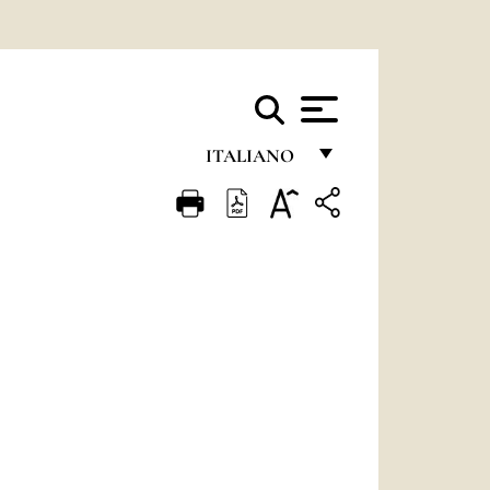
ITALIANO
FRANÇAIS
ENGLISH
ITALIANO
PORTUGUÊS
ESPAÑOL
DEUTSCH
POLSKI