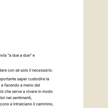
العربيّة
中文
LATINE
invia “a due a due” e
tare con sé
solo il necessario
.
mportante saper custodire la
i, e facendo a meno del
 ciò che serve a vivere in modo
bri nei sentimenti,
cono e intralciano il cammino,