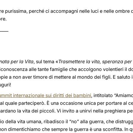
 purissima, perché ci accompagni nelle luci e nelle ombre d
ore.
____
nata per la Vita
, sul tema «
Trasmettere la vita, speranza per
riconoscenza alle tante famiglie che accolgono volentieri il do
pie a non aver timore di mettere al mondo dei figli. E saluto 
uguri!
mmit internazionale sui diritti dei bambini
, intitolato “Amiam
al quale parteciperò. È una occasione unica per portare al c
ardano la vita dei piccoli. Vi invito a unirvi nella preghiera pe
o della vita umana, ribadisco il “no” alla guerra, che distrugg
 non dimentichiamo che sempre la guerra è una sconfitta. In 