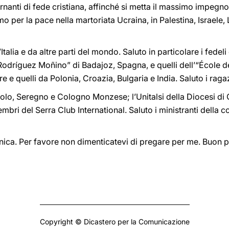
rnanti di fede cristiana, affinché si metta il massimo impegno
hiamo per la pace nella martoriata Ucraina, in Palestina, Israe
l’Italia e da altre parti del mondo. Saluto in particolare i fedel
to “Rodríguez Moñino” di Badajoz, Spagna, e quelli dell’“École d
 e quelli da Polonia, Croazia, Bulgaria e India. Saluto i raga
izzolo, Seregno e Cologno Monzese; l’Unitalsi della Diocesi 
mbri del Serra Club International. Saluto i ministranti della 
ica. Per favore non dimenticatevi di pregare per me. Buon p
Copyright © Dicastero per la Comunicazione