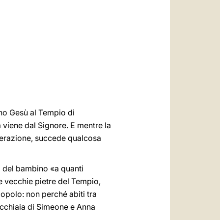
العربيّة
中文
LATINE
no Gesù al Tempio di
 viene dal Signore. E mentre la
enerazione, succede qualcosa
 del bambino «a quanti
 vecchie pietre del Tempio,
opolo: non perché abiti tra
ecchiaia di Simeone e Anna