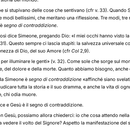
e si stupivano delle cose che sentivano (cfr v. 33). Quando 
re modi bellissimi, che meritano una riflessione. Tre modi, tre
 è
segno di contraddizione
.
Così dice Simeone, pregando Dio: «I miei occhi hanno visto la
0-31). Questo sempre ci lascia stupiti: la salvezza universale c
ienezza di Dio, del suo Amore (cfr
Col
2,9).
per illuminare le genti» (v. 32). Come sole che sorge sul m
le, del dolore e della morte. Quanto abbiamo bisogno, anche og
 da Simeone è
segno di contraddizione
«affinché siano svelati 
giudicare tutta la storia e il suo dramma, e anche la vita di og
e, chi odia muore.
uce e Gesù è il segno di contraddizione.
on Gesù, possiamo allora chiederci: io che cosa attendo nella
a vedere il volto del Signore? Aspetto la manifestazione del 