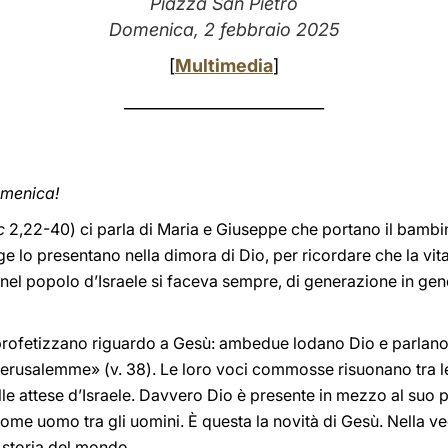
Piazza San Pietro
Domenica, 2 febbraio 2025
[
Multimedia
]
_________________________
domenica!
c
2,22-40) ci parla di Maria e Giuseppe che portano il bambi
lo presentano nella dimora di Dio, per ricordare che la vita
nel popolo d’Israele si faceva sempre, di generazione in g
profetizzano riguardo a Gesù: ambedue lodano Dio e parlano
erusalemme» (v. 38). Le loro voci commosse risuonano tra le
e attese d’Israele. Davvero Dio è presente in mezzo al suo p
ome uomo tra gli uomini. È questa la novità di Gesù. Nella v
 storia del mondo.