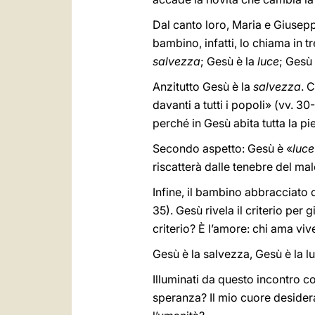
Dal canto loro, Maria e Giusepp
bambino, infatti, lo chiama in t
salvezza
; Gesù è la
luce
; Gesù
Anzitutto Gesù è la
salvezza
. 
davanti a tutti i popoli» (vv. 3
perché in Gesù abita tutta la p
Secondo aspetto: Gesù è «
luce
riscatterà dalle tenebre del ma
Infine, il bambino abbracciato
35). Gesù rivela il criterio per 
criterio? È l’amore: chi ama viv
Gesù è la salvezza, Gesù è la l
Illuminati da questo incontro c
speranza? Il mio cuore desider