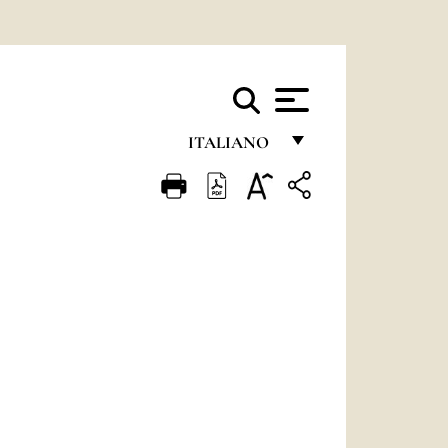
ITALIANO
FRANÇAIS
ENGLISH
ITALIANO
PORTUGUÊS
ESPAÑOL
DEUTSCH
POLSKI