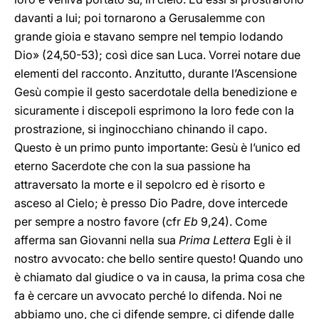
davanti a lui; poi tornarono a Gerusalemme con
grande gioia e stavano sempre nel tempio lodando
Dio» (24,50-53); così dice san Luca. Vorrei notare due
elementi del racconto. Anzitutto, durante l’Ascensione
Gesù compie il gesto sacerdotale della benedizione e
sicuramente i discepoli esprimono la loro fede con la
prostrazione, si inginocchiano chinando il capo.
Questo è un primo punto importante: Gesù è l’unico ed
eterno Sacerdote che con la sua passione ha
attraversato la morte e il sepolcro ed è risorto e
asceso al Cielo; è presso Dio Padre, dove intercede
per sempre a nostro favore (cfr
Eb
9,24). Come
afferma san Giovanni nella sua
Prima Lettera
Egli è il
nostro avvocato: che bello sentire questo! Quando uno
è chiamato dal giudice o va in causa, la prima cosa che
fa è cercare un avvocato perché lo difenda. Noi ne
abbiamo uno, che ci difende sempre, ci difende dalle