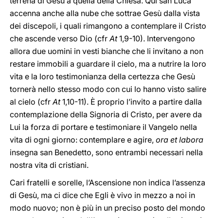
terrena di Gesù a quella della Chiesa. Qui san Luca
accenna anche alla nube che sottrae Gesù dalla vista
dei discepoli, i quali rimangono a contemplare il Cristo
che ascende verso Dio (cfr
At
1,9-10). Intervengono
allora due uomini in vesti bianche che li invitano a non
restare immobili a guardare il cielo, ma a nutrire la loro
vita e la loro testimonianza della certezza che Gesù
tornerà nello stesso modo con cui lo hanno visto salire
al cielo (cfr
At
1,10-11). È proprio l’invito a partire dalla
contemplazione della Signoria di Cristo, per avere da
Lui la forza di portare e testimoniare il Vangelo nella
vita di ogni giorno: contemplare e agire,
ora et labora
insegna san Benedetto, sono entrambi necessari nella
nostra vita di cristiani.
Cari fratelli e sorelle, l’Ascensione non indica l’assenza
di Gesù, ma ci dice che Egli è vivo in mezzo a noi in
modo nuovo; non è più in un preciso posto del mondo