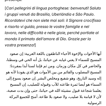
[
Cari pellegrini di lingua portoghese: benvenuti! Saluto
i gruppi venuti da Brasilia, Uberlándia e São Paulo.
Ricordatevi che non siete mai soli: il Signore crocifisso
e risorto vi guida, presso le vostre famiglie e nel
lavoro, nelle difficoltà e nelle gioie, perché portiate al
mondo il primato dell’amore di Dio. Grazie per la
vostra presenza!
]
أيها الأخوات والإخوة الأحباء الناطقون باللغة العربية: إن صعود
المسيح للسماء لا يعني غيابه عن حياتنا، بل أنه الحي في وسطنا،
والحاضر في كل مكان وزمان. ومن ثم فإننا لسنا أبدا بمفردنا:
المسيح المصلوب والقائم من بين الأموات هو الذي يقودنا لأنه هو
إله وسيد التاريخ، وهو شفيع ومخلص البشر. إن صعود يسوع إلى
السماء هو أيضا ثمرة طاعته للآب وقبوله للصليب. إن المسيح
يعلمنا شجاعة قبول مشيئة الله في حياتنا، حتى وإن بدت صعبة،
لأن لا قيامة بلا صليب، ولا صعود بلا طاعة. أمنح للجميع البركة
الرسولية