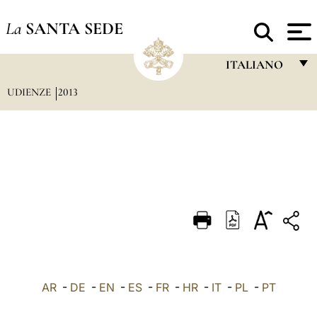
La
SANTA SEDE
ITALIANO
UDIENZE
2013
FRANÇAIS
ENGLISH
ITALIANO
PORTUGUÊS
ESPAÑOL
DEUTSCH
POLSKI
العربيّة
AR
-
DE
-
EN
-
ES
-
FR
-
HR
-
IT
-
PL
-
PT
中文