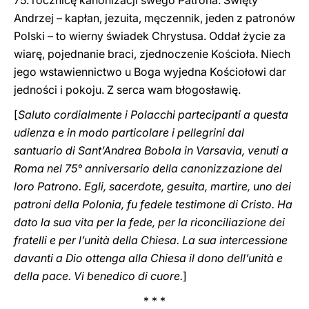
75. rocznicę kanonizacji swego Patrona. Święty
Andrzej – kapłan, jezuita, męczennik, jeden z patronów
Polski – to wierny świadek Chrystusa. Oddał życie za
wiarę, pojednanie braci, zjednoczenie Kościoła. Niech
jego wstawiennictwo u Boga wyjedna Kościołowi dar
jedności i pokoju. Z serca wam błogosławię.
[
Saluto cordialmente i Polacchi partecipanti a questa
udienza e in modo particolare i pellegrini dal
santuario di Sant’Andrea Bobola in Varsavia, venuti a
Roma nel 75° anniversario della canonizzazione del
loro Patrono. Egli, sacerdote, gesuita, martire, uno dei
patroni della Polonia, fu fedele testimone di Cristo. Ha
dato la sua vita per la fede, per la riconciliazione dei
fratelli e per l’unità della Chiesa. La sua intercessione
davanti a Dio ottenga alla Chiesa il dono dell’unità e
della pace. Vi benedico di cuore.
]
* * *