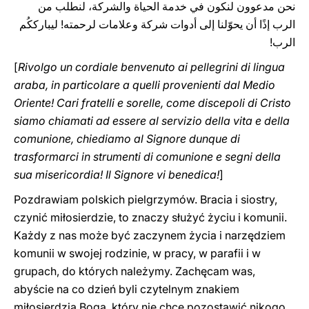
نحن مدعوون لنكون في خدمة الحياة والشركة، لنطلب من
الرب إذًا أن يحوّلنا إلى أدوات شركة وعلامات لرحمته! ليبارككُم
الرب!
[
Rivolgo un cordiale benvenuto ai pellegrini di lingua
araba, in particolare a quelli provenienti dal Medio
Oriente! Cari fratelli e sorelle, come discepoli di Cristo
siamo chiamati ad essere al servizio della vita e della
comunione, chiediamo al Signore dunque di
trasformarci in strumenti di comunione e segni della
sua misericordia! Il Signore vi benedica!
]
Pozdrawiam polskich pielgrzymów. Bracia i siostry,
czynić miłosierdzie, to znaczy służyć życiu i komunii.
Każdy z nas może być zaczynem życia i narzędziem
komunii w swojej rodzinie, w pracy, w parafii i w
grupach, do których należymy. Zachęcam was,
abyście na co dzień byli czytelnym znakiem
miłosierdzia Boga, który nie chce pozostawić nikogo