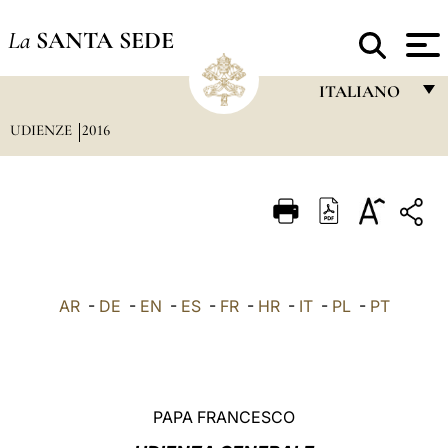
La
SANTA SEDE
ITALIANO
UDIENZE
2016
FRANÇAIS
ENGLISH
ITALIANO
PORTUGUÊS
ESPAÑOL
AR
-
DE
-
EN
-
ES
-
FR
-
HR
-
IT
-
PL
-
PT
DEUTSCH
POLSKI
العربيّة
PAPA FRANCESCO
中文