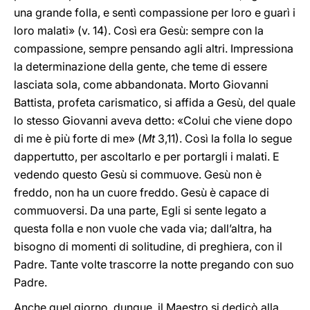
una grande folla, e sentì compassione per loro e guarì i
loro malati» (v. 14). Così era Gesù: sempre con la
compassione, sempre pensando agli altri. Impressiona
la determinazione della gente, che teme di essere
lasciata sola, come abbandonata. Morto Giovanni
Battista, profeta carismatico, si affida a Gesù, del quale
lo stesso Giovanni aveva detto: «Colui che viene dopo
di me è più forte di me» (
Mt
3,11). Così la folla lo segue
dappertutto, per ascoltarlo e per portargli i malati. E
vedendo questo Gesù si commuove. Gesù non è
freddo, non ha un cuore freddo. Gesù è capace di
commuoversi. Da una parte, Egli si sente legato a
questa folla e non vuole che vada via; dall’altra, ha
bisogno di momenti di solitudine, di preghiera, con il
Padre. Tante volte trascorre la notte pregando con suo
Padre.
Anche quel giorno, dunque, il Maestro si dedicò alla