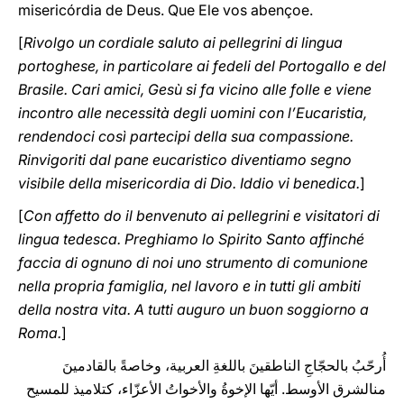
misericórdia de Deus. Que Ele vos abençoe.
[
Rivolgo un cordiale saluto ai pellegrini di lingua
portoghese, in particolare ai fedeli del Portogallo e del
Brasile. Cari amici, Gesù si fa vicino alle folle e viene
incontro alle necessità degli uomini con l’Eucaristia,
rendendoci così partecipi della sua compassione.
Rinvigoriti dal pane eucaristico diventiamo segno
visibile della misericordia di Dio. Iddio vi benedica.
]
[
Con affetto do il benvenuto ai pellegrini e visitatori di
lingua tedesca. Preghiamo lo Spirito Santo affinché
faccia di ognuno di noi uno strumento di comunione
nella propria famiglia, nel lavoro e in tutti gli ambiti
della nostra vita. A tutti auguro un buon soggiorno a
Roma.
]
أُرحّبُ بالحجّاجِ الناطقينَ باللغةِ العربية، وخاصةً بالقادمينَ
منالشرق الأوسط. أيّها الإخوةُ والأخواتُ الأعزّاء، كتلاميذ للمسيح