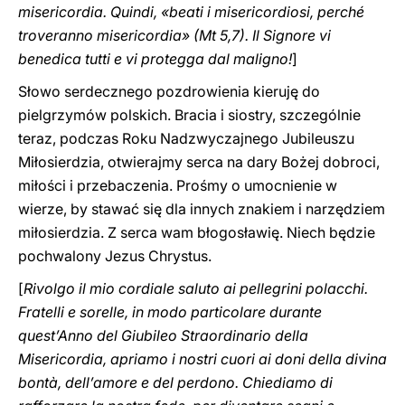
misericordia. Quindi, «beati i ‎misericordiosi, perché
troveranno misericordia» (Mt 5,7). Il Signore vi
‎benedica tutti e vi protegga dal ‎maligno!‎
]
Słowo serdecznego pozdrowienia kieruję do
pielgrzymów polskich. Bracia i siostry, szczególnie
teraz, podczas Roku Nadzwyczajnego Jubileuszu
Miłosierdzia, otwierajmy serca na dary Bożej dobroci,
miłości i przebaczenia. Prośmy o umocnienie w
wierze, by stawać się dla innych znakiem i narzędziem
miłosierdzia. Z serca wam błogosławię. Niech będzie
pochwalony Jezus Chrystus.
[
Rivolgo il mio cordiale saluto ai pellegrini polacchi.
Fratelli e sorelle, in modo particolare durante
quest’Anno del Giubileo Straordinario della
Misericordia, apriamo i nostri cuori ai doni della divina
bontà, dell’amore e del perdono. Chiediamo di