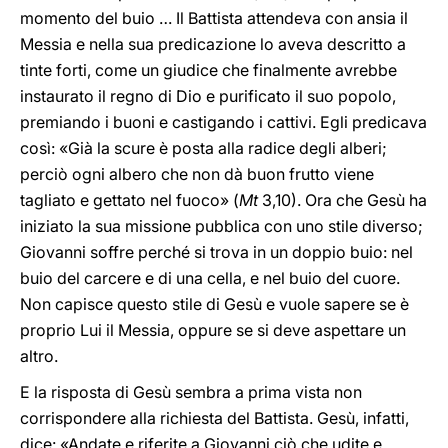
momento del buio … Il Battista attendeva con ansia il
Messia e nella sua predicazione lo aveva descritto a
tinte forti, come un giudice che finalmente avrebbe
instaurato il regno di Dio e purificato il suo popolo,
premiando i buoni e castigando i cattivi. Egli predicava
così: «Già la scure è posta alla radice degli alberi;
perciò ogni albero che non dà buon frutto viene
tagliato e gettato nel fuoco» (
Mt
3,10). Ora che Gesù ha
iniziato la sua missione pubblica con uno stile diverso;
Giovanni soffre perché si trova in un doppio buio: nel
buio del carcere e di una cella, e nel buio del cuore.
Non capisce questo stile di Gesù e vuole sapere se è
proprio Lui il Messia, oppure se si deve aspettare un
altro.
E la risposta di Gesù sembra a prima vista non
corrispondere alla richiesta del Battista. Gesù, infatti,
dice: «Andate e riferite a Giovanni ciò che udite e