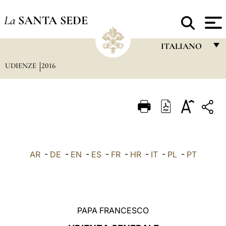
La
SANTA SEDE
ITALIANO
UDIENZE
2016
FRANÇAIS
ENGLISH
ITALIANO
PORTUGUÊS
ESPAÑOL
AR
-
DE
-
EN
-
ES
-
FR
-
HR
-
IT
-
PL
-
PT
DEUTSCH
POLSKI
العربيّة
PAPA FRANCESCO
中文