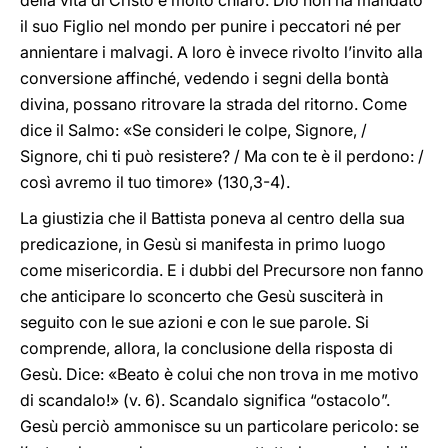
della vita di Cristo è molto chiaro. Dio non ha mandato
il suo Figlio nel mondo per punire i peccatori né per
annientare i malvagi. A loro è invece rivolto l’invito alla
conversione affinché, vedendo i segni della bontà
divina, possano ritrovare la strada del ritorno. Come
dice il Salmo: «Se consideri le colpe, Signore, /
Signore, chi ti può resistere? / Ma con te è il perdono: /
così avremo il tuo timore» (130,3-4).
La giustizia che il Battista poneva al centro della sua
predicazione, in Gesù si manifesta in primo luogo
come misericordia. E i dubbi del Precursore non fanno
che anticipare lo sconcerto che Gesù susciterà in
seguito con le sue azioni e con le sue parole. Si
comprende, allora, la conclusione della risposta di
Gesù. Dice: «Beato è colui che non trova in me motivo
di scandalo!» (v. 6). Scandalo significa “ostacolo”.
Gesù perciò ammonisce su un particolare pericolo: se