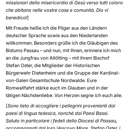
missionari della misericordia di Gesù verso tutti coloro
che abitano nelle vostre case e comunità. Dio vi
benedica!
]
Mit Freude heiße ich die Pilger aus den Ländern
deutscher Sprache sowie aus den Niederlanden
willkommen. Besonders grüße ich die Gläubigen des
Bistums Passau – und nun, mit Ihnen, erinnere ich mich
an die Jungfrau von Altötting – mit ihrem Bischof
Stefan Oster, die Mitglieder der Historischen
Bürgerwehr Dietenheim und die Gruppe der Kardinal-
von-Galen Gesamtschule Nordwalde. Eure
Romwallfahrt stärke euch im Glauben und in der
tätigen Nächstenliebe. Von Herzen segne ich euch alle.
[
Sono lieto di accogliere i pellegrini provenienti dai
paesi di lingua tedesca, nonché dai Paesi Bassi.
Saluto in particolare i fedeli della Diocesi di Passau,
accompagnati dal loro Vescovo Mons. Stefan Oster, i