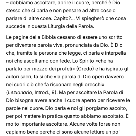
– dobbiamo ascoltare, aprire il cuore, perché è Dio
stesso che ci parla e non pensare ad altre cose o
parlare di altre cose. Capito?... Vi spiegherò che cosa
succede in questa Liturgia della Parola.
Le pagine della Bibbia cessano di essere uno scritto
per diventare parola viva, pronunciata da Dio. È Dio
che, tramite la persona che legge, ci parla e interpella
noi che ascoltiamo con fede. Lo Spirito «che ha
parlato per mezzo dei profeti» (Credo) e ha ispirato gli
autori sacri, fa sì che «la parola di Dio operi davvero
nei cuori ciò che fa risuonare negli orecchi»
(
Lezionario
, Introd., 9). Ma per ascoltare la Parola di
Dio bisogna avere anche il cuore aperto per ricevere le
parole nel cuore. Dio parla e noi gli porgiamo ascolto,
per poi mettere in pratica quanto abbiamo ascoltato. È
molto importante ascoltare. Alcune volte forse non
capiamo bene perché ci sono alcune letture un po’