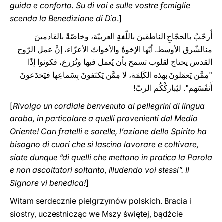
guida e conforto. Su di voi e sulle vostre famiglie
scenda la Benedizione di Dio
.]
أُرحّبُ بالحجّاجِ الناطقينَ باللّغةِ العربيّة، وخاصّةً بالقادمينَ
منالشّرق الأوسط. أيّها الإخوةُ والأخواتُ الأعزّاء، إنَّ عمل الرّوح
القدس يحتاج لقلوب تسمح بأن يُعمل فيها وتُزرع، فكونوا إذًا
"مِمَّن يَعمَلونَ بهذه الكَلِمَة، لا مِمَّن يَكتَفونَ بِسَماعِها فيَخدَعونَ
أَنفُسَهم". ليُباركْكُم الربّ!
[
Rivolgo un cordiale benvenuto ai pellegrini di lingua
araba, in particolare a quelli provenienti dal Medio
Oriente! Cari fratelli e sorelle, l’azione dello Spirito ha
bisogno di cuori che si lascino lavorare e coltivare,
siate dunque “di quelli che mettono in pratica la Parola
e non ascoltatori soltanto, illudendo voi stessi”. Il
Signore vi benedica!
]
Witam serdecznie pielgrzymów polskich. Bracia i
siostry, uczestnicząc we Mszy świętej, bądźcie