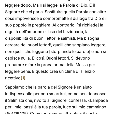
leggere dopo. Ma lì si legge la Parola di Dio. È il
Signore che ci parla. Sostituire quella Parola con altre
cose impoverisce e compromette il dialogo tra Dio e il
suo popolo in preghiera. Al contrario, [si richiede] la
dignità dell’ambone e l’uso del Lezionario, la
disponibilità di buoni lettori e salmisti. Ma bisogna
cercare dei buoni lettori!, quelli che sappiano leggere,
non quelli che leggono [storpiando le parole] e non si
capisce nulla. E’ così. Buoni lettori. Si devono
preparare e fare la prova prima della Messa per
leggere bene. E questo crea un clima di silenzio
ricettivo
[1]
.
Sappiamo che la parola del Signore è un aiuto
indispensabile per non smarrirci, come ben riconosce
il Salmista che, rivolto al Signore, confessa: «Lampada
per i miei passi è la tua parola, luce sul mio cammino»
(
Sal
119,105). Come potremmo affrontare il nostro