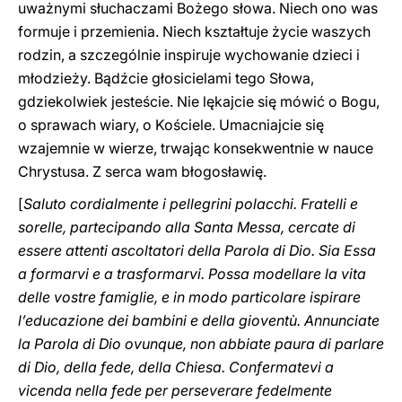
uważnymi słuchaczami Bożego słowa. Niech ono was
formuje i przemienia. Niech kształtuje życie waszych
rodzin, a szczególnie inspiruje wychowanie dzieci i
młodzieży. Bądźcie głosicielami tego Słowa,
gdziekolwiek jesteście. Nie lękajcie się mówić o Bogu,
o sprawach wiary, o Kościele. Umacniajcie się
wzajemnie w wierze, trwając konsekwentnie w nauce
Chrystusa. Z serca wam błogosławię.
[
Saluto cordialmente i pellegrini polacchi. Fratelli e
sorelle, partecipando alla Santa Messa, cercate di
essere attenti ascoltatori della Parola di Dio. Sia Essa
a formarvi e a trasformarvi. Possa modellare la vita
delle vostre famiglie, e in modo particolare ispirare
l’educazione dei bambini e della gioventù. Annunciate
la Parola di Dio ovunque, non abbiate paura di parlare
di Dio, della fede, della Chiesa. Confermatevi a
vicenda nella fede per perseverare fedelmente