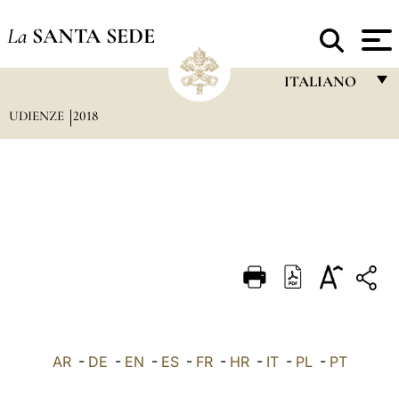
La
SANTA SEDE
ITALIANO
UDIENZE
2018
FRANÇAIS
ENGLISH
ITALIANO
PORTUGUÊS
ESPAÑOL
DEUTSCH
POLSKI
العربيّة
AR
-
DE
-
EN
-
ES
-
FR
-
HR
-
IT
-
PL
-
PT
中文