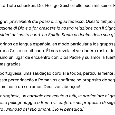
 Tiefe schenken. Der Heilige Geist erfülle euch mit seiner 
legrini provenienti dai paesi di lingua tedesca. Questo tempo 
zione di Dio e a far crescere la nostra relazione con il Sign
ideri dei nostri cuori. Lo Spirito Santo vi ricolmi della sua
grinos de lengua española, en modo particular a los grupos
ar a Cristo crucificado. Él nos revela el verdadero rostro d
sino un lugar de encuentro con Dios Padre y su amor la fuent
as gracias.
 portuguesa: uma saudação cordial a todos, particularmente
e esta peregrinação a Roma vos confirme no propósito de se
 luminoso do seu amor. Deus vos abençoe!
portoghese, un cordiale benvenuto a tutti, in particolare ai g
esto pellegrinaggio a Roma vi confermi nel proposito di segu
nza luminosa del suo amore. Dio vi benedica.
]