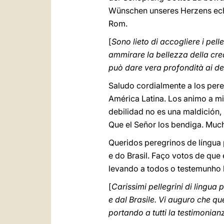
Wünschen unseres Herzens echte
Rom.
[
Sono lieto di accogliere i pel
ammirare la bellezza della crea
può dare vera profondità ai des
Saludo cordialmente a los pere
América Latina. Los animo a mir
debilidad no es una maldición, 
Que el Señor los bendiga. Much
Queridos peregrinos de língua
e do Brasil. Faço votos de qu
levando a todos o testemunho
[
Carissimi pellegrini di lingua 
e dal Brasile. Vi auguro che qu
portando a tutti la testimonia