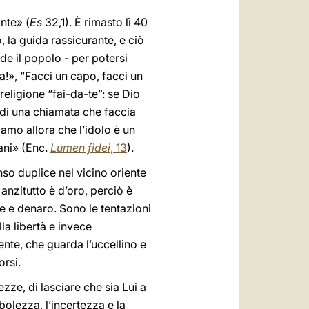
nte» (
Es
32,1). È rimasto lì 40
o, la guida rassicurante, e ciò
ade il popolo - per potersi
a!», “Facci un capo, facci un
religione “fai-da-te”: se Dio
à di una chiamata che faccia
iamo allora che l’idolo è un
mani» (Enc.
Lumen fidei
, 13
).
enso duplice nel vicino oriente
anzitutto è d’oro, perciò è
e e denaro. Sono le tentazioni
lla libertà e invece
ente, che guarda l’uccellino e
orsi.
ezze, di lasciare che sia Lui a
olezza, l’incertezza e la