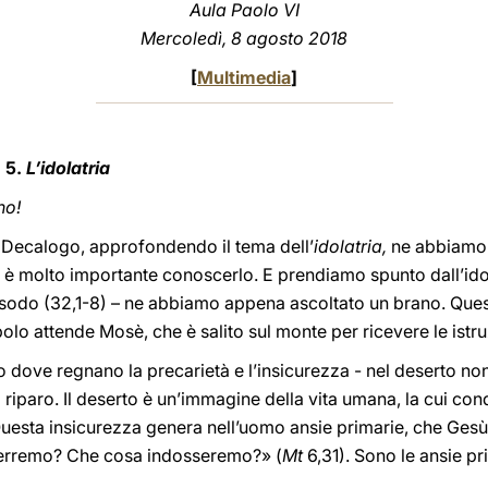
Aula Paolo VI
Mercoledì, 8 agosto 2018
[
Multimedia
]
 5.
L’idolatria
no!
 Decalogo, approfondendo il tema dell’
idolatria,
ne abbiamo 
è molto importante conoscerlo. E prendiamo spunto dall’idolo
ll’Esodo (32,1-8) – ne abbiamo appena ascoltato un brano. Que
polo attende Mosè, che è salito sul monte per ricevere le istru
o dove regnano la precarietà e l’insicurezza - nel deserto n
 riparo. Il deserto è un’immagine della vita umana, la cui con
 Questa insicurezza genera nell’uomo ansie primarie, che Ge
rremo? Che cosa indosseremo?» (
Mt
6,31). Sono le ansie pr