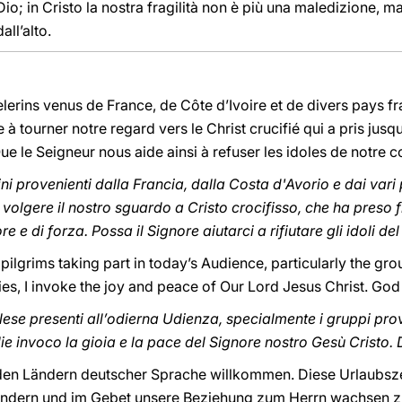
i Dio; in Cristo la nostra fragilità non è più una maledizione, 
ll’alto.
èlerins venus de France, de Côte d’Ivoire et de divers pays 
 à tourner notre regard vers le Christ crucifié qui a pris jusq
e le Seigneur nous aide ainsi à refuser les idoles de notre 
rini provenienti dalla Francia, dalla Costa d'Avorio e dai var
 volgere il nostro sguardo a Cristo crocifisso, che ha preso f
e e di forza. Possa il Signore aiutarci a rifiutare gli idoli de
g pilgrims taking part in today’s Audience, particularly the g
ies, I invoke the joy and peace of Our Lord Jesus Christ. God 
nglese presenti all’odierna Udienza, specialmente i gruppi pr
glie invoco la gioia e la pace del Signore nostro Gesù Cristo. 
 den Ländern deutscher Sprache willkommen. Diese Urlaubszei
dern und im Gebet unsere Beziehung zum Herrn wachsen zu 