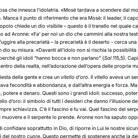
osa che innesca l’idolatria. «Mosè tardava a scendere dal mo
a. Manca il punto di riferimento che era Mosè: il leader, il cap
popolo chiede un dio visibile – questo è il tranello nel quale c
no ad Aronne: «Fa’ per noi un dio che cammini alla nostra test
uggire alla precarietà – la precarietà è il deserto - cerca una 
 dio su misura. «Davanti all’idolo non si rischia la possibilit
 perché gli idoli “hanno bocca e non parlano” (
Sal
115,5). Cap
centro della realtà, nell’adorazione dell’opera delle proprie 
iesta della gente e crea un
vitello d’oro
. Il vitello aveva un s
ava fecondità e abbondanza, e dall’altra energia e forza. Ma 
 potere e denaro. Questi sono i grandi idoli: successo, poter
llo d’oro: il simbolo di tutti i desideri che danno l’illusione de
pre schiavizza. C’è il fascino e tu vai. Quel fascino del serp
si muovere e il serpente lo prende. Aronne non ha saputo opp
 confidare soprattutto in Dio, di riporre in Lui le nostre sicur
i del nostro cuore. Questo permette di sostenere anche la deb