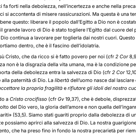
 ci fa forti nella debolezza, nell’incertezza e anche nella prec
e ci si accontenta di misere rassicurazioni. Ma questa è una 
ene questo: liberare il popolo dall’Egitto a Dio non è costato
l grande lavoro di Dio è stato togliere l’Egitto dal cuore del p
io continua a lavorare per toglierla dai nostri cuori. Questo 
ortiamo dentro, che è il fascino dell’idolatria.
ù Cristo, che da ricco si è fatto povero per noi (cfr
2 Cor
8,9
a non è la disgrazia della vita umana, ma è la condizione per
 porta della debolezza entra la salvezza di Dio (cfr
2 Cor
12,10
 alla paternità di Dio. La
libertà
dell’uomo nasce dal lasciare c
accettare la propria fragilità
e
rifiutare gli idoli del nostro cu
rdo a
Cristo crocifisso
(cfr
Gv
19,37), che è debole, disprezzat
volto del Dio vero, la gloria dell’amore e non quella dell’ingan
ariti» (53,5). Siamo stati guariti proprio dalla debolezza di 
e possiamo aprirci alla salvezza di Dio. La nostra guarigione 
ento, che ha preso fino in fondo la nostra precarietà per riemp