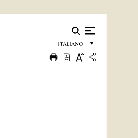
ITALIANO
FRANÇAIS
ENGLISH
ITALIANO
PORTUGUÊS
ESPAÑOL
DEUTSCH
POLSKI