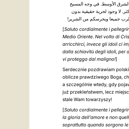
ن الشرق الأوسط. في وجه المسيح
كثر. لا وجود لحرية حقيقية بدون
كم الرب جميعا ويحرسكم من ‏الشرير‏
[
Saluto cordialmente i pellegrin
Medio Oriente. Nel volto di Cri
arricchirci, invece gli idoli c
dalla schiavitù degli idoli, per 
vi protegga dal maligno!‎
]
Serdecznie pozdrawiam polskic
oblicze prawdziwego Boga, chwa
a szczególnie wtedy, gdy pojaw
już przekleństwem, lecz miej
stale Wam towarzyszy!
[
Saluto cordialmente i pellegrini
la gloria dell’amore e non quel
soprattutto quando sorgono le d