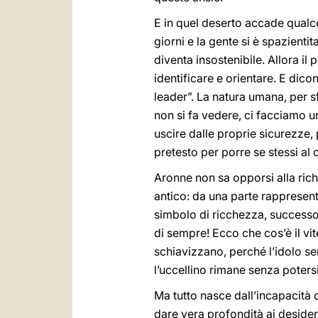
E in quel deserto accade qualc
giorni e la gente si è spazientit
diventa insostenibile. Allora il 
identificare e orientare. E dico
leader”. La natura umana, per sf
non si fa vedere, ci facciamo un
uscire dalle proprie sicurezze,
pretesto per porre se stessi al 
Aronne non sa opporsi alla rich
antico: da una parte rappresent
simbolo di ricchezza, successo,
di sempre! Ecco che cos’è il vite
schiavizzano, perché l’idolo sem
l’uccellino rimane senza poter
Ma tutto nasce dall’incapacità di
dare vera profondità ai desider