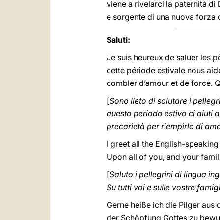
viene a rivelarci la paternità d
e sorgente di una nuova forza da
Saluti:
Je suis heureux de saluer les p
cette période estivale nous aide
combler d’amour et de force. Qu
[
Sono lieto di salutare i pelleg
questo periodo estivo ci aiuti a
precarietà per riempirla di amor
I greet all the English-speakin
Upon all of you, and your famil
[
Saluto i pellegrini di lingua i
Su tutti voi e sulle vostre fami
Gerne heiße ich die Pilger aus
der Schöpfung Gottes zu bewun