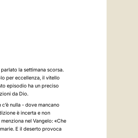
العربيّة
中文
LATINE
parlato la settimana scorsa.
 per eccellenza, il vitello
sto episodio ha un preciso
zioni da Dio.
on c’è nulla - dove mancano
dizione è incerta e non
sù menziona nel Vangelo: «Che
imarie. E il deserto provoca