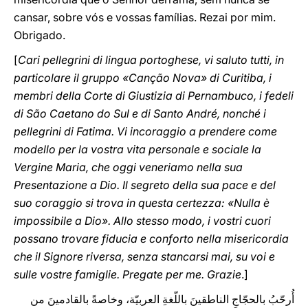
cansar, sobre vós e vossas famílias. Rezai por mim.
Obrigado.
[
Cari pellegrini di lingua portoghese, vi saluto tutti, in
particolare il gruppo «Canção Nova» di Curitiba, i
membri della Corte di Giustizia di Pernambuco, i fedeli
di São Caetano do Sul e di Santo André, nonché i
pellegrini di Fatima. Vi incoraggio a prendere come
modello per la vostra vita personale e sociale la
Vergine Maria, che oggi veneriamo nella sua
Presentazione a Dio. Il segreto della sua pace e del
suo coraggio si trova in questa certezza: «Nulla è
impossibile a Dio». Allo stesso modo, i vostri cuori
possano trovare fiducia e conforto nella misericordia
che il Signore riversa, senza stancarsi mai, su voi e
sulle vostre famiglie. Pregate per me. Grazie
.]
أُرحّبُ بالحجّاجِ الناطقينَ باللّغةِ العربيّة، وخاصةً بالقادمينَ من