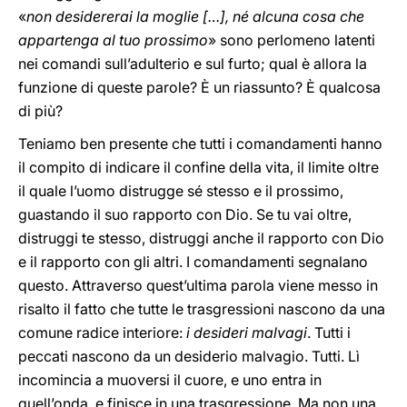
«
non desidererai la moglie […], né
alcuna cosa che
appartenga al tuo prossimo
» sono perlomeno latenti
nei comandi sull’adulterio e sul furto; qual è allora la
funzione di queste parole? È un riassunto? È qualcosa
di più?
Teniamo ben presente che tutti i comandamenti hanno
il compito di indicare il confine della vita, il limite oltre
il quale l’uomo distrugge sé stesso e il prossimo,
guastando il suo rapporto con Dio. Se tu vai oltre,
distruggi te stesso, distruggi anche il rapporto con Dio
e il rapporto con gli altri. I comandamenti segnalano
questo. Attraverso quest’ultima parola viene messo in
risalto il fatto che tutte le trasgressioni nascono da una
comune radice interiore:
i desideri malvagi
. Tutti i
peccati nascono da un desiderio malvagio. Tutti. Lì
incomincia a muoversi il cuore, e uno entra in
quell’onda, e finisce in una trasgressione. Ma non una