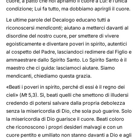
cuore, a patto che noi apriamo il cuore a Lui: è l’unica
condizione; Lui fa tutto, ma dobbiamo aprirgli il cuore.
Le ultime parole del Decalogo educano tutti a
riconoscersi
mendicanti
; aiutano a metterci davanti al
disordine del nostro cuore, per smettere di vivere
egoisticamente e diventare poveri in spirito, autentici
al cospetto del Padre, lasciandoci redimere dal Figlio e
ammaestrare dallo Spirito Santo. Lo Spirito Santo è il
maestro che ci guida: lasciamoci aiutare. Siamo
mendicanti, chiediamo questa grazia.
«Beati i poveri in spirito, perché di essi è il regno dei
cieli» (
Mt
5,3). Sì, beati quelli che smettono di illudersi
credendo di potersi salvare dalla propria debolezza
senza la misericordia di Dio, che sola può guarire. Solo
la misericordia di Dio guarisce il cuore. Beati coloro
che riconoscono i propri desideri malvagi e con un
cuore pentito e umiliato non stanno davanti a Dio e agli