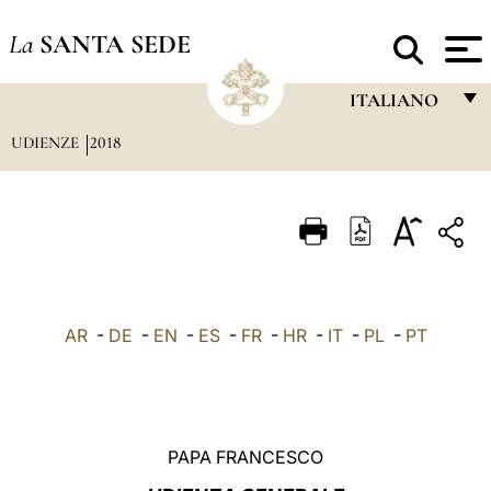
La
SANTA SEDE
ITALIANO
UDIENZE
2018
FRANÇAIS
ENGLISH
ITALIANO
PORTUGUÊS
ESPAÑOL
AR
-
DE
-
EN
-
ES
-
FR
-
HR
-
IT
-
PL
-
PT
DEUTSCH
POLSKI
العربيّة
PAPA FRANCESCO
中文