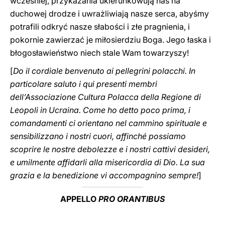
wcześniej, przykazania ukierunkowują nas na
duchowej drodze i uwrażliwiają nasze serca, abyśmy
potrafili odkryć nasze słabości i złe pragnienia, i
pokornie zawierzać je miłosierdziu Boga. Jego łaska i
błogosławieństwo niech stale Wam towarzyszy!
[
Do il cordiale benvenuto ai pellegrini polacchi. In
particolare saluto i qui presenti membri
dell’Associazione Cultura Polacca della Regione di
Leopoli in Ucraina. Come ho detto poco prima, i
comandamenti ci orientano nel cammino spirituale e
sensibilizzano i nostri cuori, affinché possiamo
scoprire le nostre debolezze e i nostri cattivi desideri,
e umilmente affidarli alla misericordia di Dio. La sua
grazia e la benedizione vi accompagnino sempre!
]
APPELLO
PRO ORANTIBUS