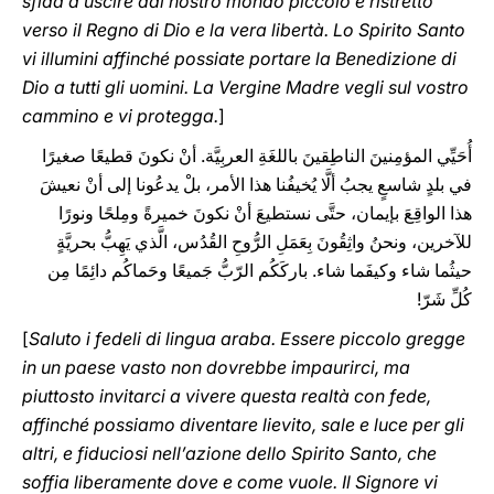
sfida a uscire dal nostro mondo piccolo e ristretto
verso il Regno di Dio e la vera libertà. Lo Spirito Santo
vi illumini affinché possiate portare la Benedizione di
Dio a tutti gli uomini. La Vergine Madre vegli sul vostro
cammino e vi protegga.
]
أُحَيِّي المؤمِنينَ الناطِقينَ باللغَةِ العربِيَّة. أنْ نكونَ قطيعًا صغيرًا
في بلدٍ شاسعٍ يجبُ ألَّا يُخيفُنا هذا الأمر، بلْ يدعُونا إلى أنْ نعيشَ
هذا الواقِعَ بإيمان، حتَّى نستطيعَ أنْ نكونَ خميرةً ومِلحًا ونورًا
للآخرين، ونحنُ واثِقُونَ بِعَمَلِ الرُّوحِ القُدُس، الَّذي يَهِبُّ بحريَّةٍ
حيثُما شاء وكيفَما شاء. باركَكُم الرّبُّ جَميعًا وحَماكُم دائِمًا مِن
كُلِّ شَرّ!
[
Saluto i fedeli di lingua araba. Essere piccolo gregge
in un paese vasto non dovrebbe impaurirci, ma
piuttosto invitarci a vivere questa realtà con fede,
affinché possiamo diventare lievito, sale e luce per gli
altri, e fiduciosi nell’azione dello Spirito Santo, che
soffia liberamente dove e come vuole. Il Signore vi