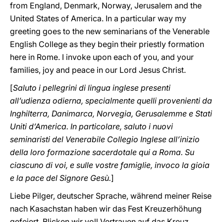
from England, Denmark, Norway, Jerusalem and the
United States of America. In a particular way my
greeting goes to the new seminarians of the Venerable
English College as they begin their priestly formation
here in Rome. I invoke upon each of you, and your
families, joy and peace in our Lord Jesus Christ.
[
Saluto i pellegrini di lingua inglese presenti
all’udienza odierna, specialmente quelli provenienti da
Inghilterra, Danimarca, Norvegia, Gerusalemme e Stati
Uniti d’America. In particolare, saluto i nuovi
seminaristi del Venerabile Collegio Inglese all’inizio
della loro formazione sacerdotale qui a Roma. Su
ciascuno di voi, e sulle vostre famiglie, invoco la gioia
e la pace del Signore Gesù.
]
Liebe Pilger, deutscher Sprache, während meiner Reise
nach Kasachstan haben wir das Fest Kreuzerhöhung
gefeiert. Blicken wir voll Vertrauen auf das Kreuz