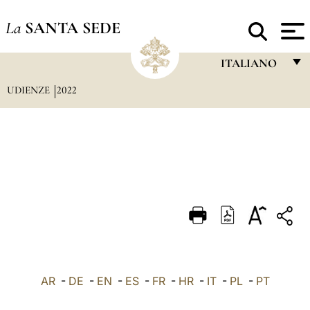
La
SANTA SEDE
ITALIANO
UDIENZE
2022
FRANÇAIS
ENGLISH
ITALIANO
PORTUGUÊS
ESPAÑOL
DEUTSCH
POLSKI
العربيّة
AR
-
DE
-
EN
-
ES
-
FR
-
HR
-
IT
-
PL
-
PT
中文