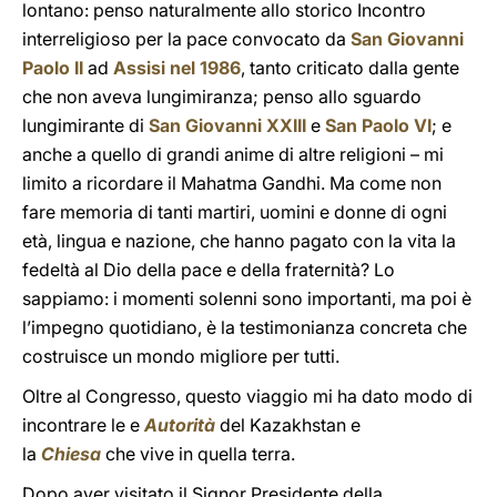
lontano: penso naturalmente allo storico Incontro
interreligioso per la pace convocato da
San Giovanni
Paolo II
ad
Assisi nel 1986
, tanto criticato dalla gente
che non aveva lungimiranza; penso allo sguardo
lungimirante di
San Giovanni XXIII
e
San Paolo VI
; e
anche a quello di grandi anime di altre religioni – mi
limito a ricordare il Mahatma Gandhi. Ma come non
fare memoria di tanti martiri, uomini e donne di ogni
età, lingua e nazione, che hanno pagato con la vita la
fedeltà al Dio della pace e della fraternità? Lo
sappiamo: i momenti solenni sono importanti, ma poi è
l’impegno quotidiano, è la testimonianza concreta che
costruisce un mondo migliore per tutti.
Oltre al Congresso, questo viaggio mi ha dato modo di
incontrare le e
Autorità
del Kazakhstan e
la
Chiesa
che vive in quella terra.
Dopo aver visitato il Signor Presidente della