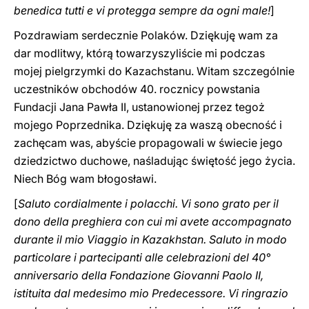
benedica tutti e vi protegga ‎sempre da ogni male‎‎‎‏!
]
Pozdrawiam serdecznie Polaków. Dziękuję wam za
dar modlitwy, którą towarzyszyliście mi podczas
mojej pielgrzymki do Kazachstanu. Witam szczególnie
uczestników obchodów 40. rocznicy powstania
Fundacji Jana Pawła II, ustanowionej przez tegoż
mojego Poprzednika. Dziękuję za waszą obecność i
zachęcam was, abyście propagowali w świecie jego
dziedzictwo duchowe, naśladując świętość jego życia.
Niech Bóg wam błogosławi.
[
Saluto cordialmente i polacchi. Vi sono grato per il
dono della preghiera con cui mi avete accompagnato
durante il mio Viaggio in Kazakhstan. Saluto in modo
particolare i partecipanti alle celebrazioni del 40°
anniversario della Fondazione Giovanni Paolo II,
istituita dal medesimo mio Predecessore. Vi ringrazio