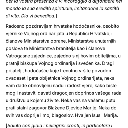
per la vostra presenza e vi incoraggio a diffondere nel
mondo la sua eredità spirituale, imitandone la santità
di vita. Dio vi benedica.
]
Radosno pozdravljam hrvatske hodočasnike, osobito
vjernike Vojnog ordinarijata u Republici Hrvatskoj:
članove Ministarstva obrane, Ministarstva unutarnjih
poslova te Ministarstva branitelja kao i članove
Vatrogasne zajednice, zajedno s njihovim obiteljima, u
pratnji biskupa Vojnog ordinarija i svećenika. Dragi
prijatelji, hodočašće koje trenutno vršite povodom
dvadeset i pete obljetnice Vojnog ordinarijata, neka
vam dade obnovljenu nadu i radost vjere, kako biste
mogli nastaviti davati dragocjen doprinos vašega rada
u društvu u kojemu živite. Neka vas na vašemu putu
prati stalni zagovor Blažene Djevice Marije. Neka do
svih vas doprije i moj blagoslov. Hvaljen Isus i Marija.
[
Saluto con gioia i pellegrini croati, in particolare i