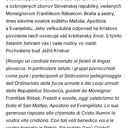
a ozbrojených zborov Slovenskej republiky, vedených
Monsignorom Františkom Rábekom. Bratia a sestry,
dnes slávime sviatok svätého Matúša, Apoštola
a Evanjelistu. Jeho veľkodušná odpoveď na Kristovo
povolanie nech osvecuje váš kresťanský život. S týmto
želaním žehnám vás i vaše rodiny vo vlasti.
Pochválený buď Ježiš Kristus!
[
Rivolgo un cordiale benvenuto ai fedeli di lingua
slovacca. In particolare saluto i gruppi parrocchiali
come pure i partecipanti al Sedicesimo pellegrinaggio
dell’Ordinariato delle forze armate e dei corpi armati
della Repubblica Slovacca, guidati da Monsignor
František Rábek. Fratelli e sorelle, oggi celebriamo la
festa di San Matteo, Apostolo ed Evangelista. La sua
generosa risposta alla chiamata di Cristo illumini la
vostra vita cristiana. Con tali voti benedico voi e le
vostre famiglie in Patria. Sia lodato Gesù Cristo!
]