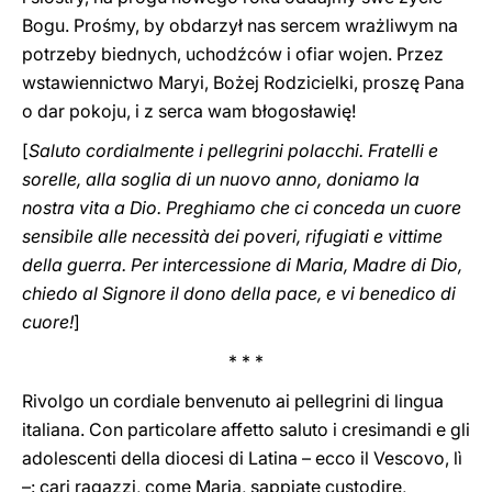
Bogu. Prośmy, by obdarzył nas sercem wrażliwym na
potrzeby biednych, uchodźców i ofiar wojen. Przez
wstawiennictwo Maryi, Bożej Rodzicielki, proszę Pana
o dar pokoju, i z serca wam błogosławię!
[
Saluto cordialmente i pellegrini polacchi. Fratelli e
sorelle, alla soglia di un nuovo anno, doniamo la
nostra vita a Dio. Preghiamo che ci conceda un cuore
sensibile alle necessità dei poveri, rifugiati e vittime
della guerra. Per intercessione di Maria, Madre di Dio,
chiedo al Signore il dono della pace, e vi benedico di
cuore!
]
* * *
Rivolgo un cordiale benvenuto ai pellegrini di lingua
italiana. Con particolare affetto saluto i cresimandi e gli
adolescenti della diocesi di Latina – ecco il Vescovo, lì
–: cari ragazzi, come Maria, sappiate custodire,