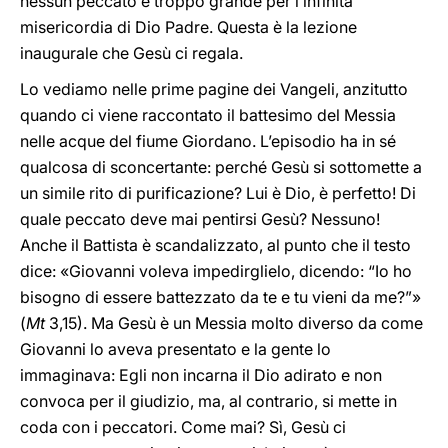
nessun peccato è troppo grande per l’infinita
misericordia di Dio Padre. Questa è la lezione
inaugurale che Gesù ci regala.
Lo vediamo nelle prime pagine dei Vangeli, anzitutto
quando ci viene raccontato il battesimo del Messia
nelle acque del fiume Giordano. L’episodio ha in sé
qualcosa di sconcertante: perché Gesù si sottomette a
un simile rito di purificazione? Lui è Dio, è perfetto! Di
quale peccato deve mai pentirsi Gesù? Nessuno!
Anche il Battista è scandalizzato, al punto che il testo
dice: «Giovanni voleva impedirglielo, dicendo: “Io ho
bisogno di essere battezzato da te e tu vieni da me?”»
(
Mt
3,15). Ma Gesù è un Messia molto diverso da come
Giovanni lo aveva presentato e la gente lo
immaginava: Egli non incarna il Dio adirato e non
convoca per il giudizio, ma, al contrario, si mette in
coda con i peccatori. Come mai? Sì, Gesù ci