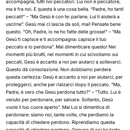
accompagna, tutti noi peccatori. Lui non è peccatore,
ma è fra noi. E questa è una cosa bella. “Padre, ho tanti
peccati!” – “Ma Gesù è con te: parlane, Lui ti aiuterà a
uscirne”. Gesù mai ci lascia da soli, mai! Pensate bene
questo. “Oh, Padre, io ne ho fatte delle grosse!” – “Ma
Gesù ti capisce e ti accompagna: capisce il tuo
peccato e lo perdona”. Mai dimenticare questo! Nei
momenti più brutti, nei momenti in cui scivoliamo sui
peccati, Gesù è accanto a noi per aiutarci a sollevarci.
Questo dà consolazione. Non dobbiamo perdere
questa certezza: Gesù è accanto a noi per aiutarci, per
proteggerci, anche per rialzarci dopo il peccato. “Ma,
Padre, è vero che Gesù perdona tutto?” – “Tutto. Lui è
venuto per perdonare, per salvare. Soltanto, Gesù
vuole il tuo cuore aperto”. Mai Lui si dimentica di
perdonare: siamo noi, tante volte, che perdiamo la
capacità di chiedere perdono. Riprendiamo questa
capacità di chiedere perdono. Ognuno di noi ha tante