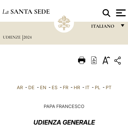
La
SANTA SEDE
ITALIANO
UDIENZE
2024
FRANÇAIS
ENGLISH
ITALIANO
PORTUGUÊS
ESPAÑOL
AR
-
DE
-
EN
-
ES
-
FR
-
HR
-
IT
-
PL
-
PT
DEUTSCH
POLSKI
PAPA FRANCESCO
العربيّة
UDIENZA GENERALE
中文