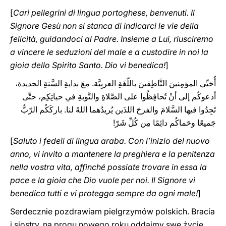
[
Cari pellegrini di lingua portoghese, benvenuti. Il
Signore Gesù non si stanca di indicarci le vie della
felicità, guidandoci al Padre. Insieme a Lui, riusciremo
a vincere le seduzioni del male e a custodire in noi la
gioia dello Spirito Santo. Dio vi benedica!
]
أُحَيِّي المؤمِنينَ النَّاطِقينَ باللّغَةِ العربِيَّة. معَ بدايةِ السَّنةِ الجديدة،
أدعوكُم إلى أنْ تُحافِظُوا على الصَّلاةِ والتَّوبةِ في حياتِكِم، حتَّى
تَجِدُوا فيها السَّلامَ والفرحَ اللذَين يُريدُهما اللهُ لنا. باركَكُم الرّبُّ
جَميعًا وحَماكُم دائِمًا مِن كُلِّ شَرّ!
[
Saluto i fedeli di lingua araba. Con l’inizio del nuovo
anno, vi invito a mantenere la preghiera e la penitenza
nella vostra vita, affinché possiate trovare in essa la
pace e la gioia che Dio vuole per noi. Il Signore vi
benedica tutti e vi protegga ‎sempre da ogni male‎‎‎‏!
]
Serdecznie pozdrawiam pielgrzymów polskich. Bracia
i siostry, na progu nowego roku oddajmy swe życie