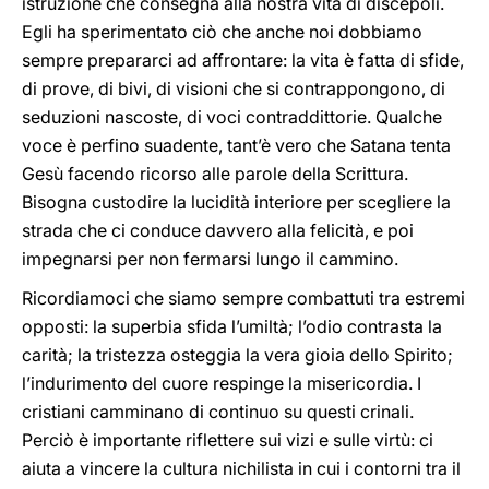
istruzione che consegna alla nostra vita di discepoli.
Egli ha sperimentato ciò che anche noi dobbiamo
sempre prepararci ad affrontare: la vita è fatta di sfide,
di prove, di bivi, di visioni che si contrappongono, di
seduzioni nascoste, di voci contraddittorie. Qualche
voce è perfino suadente, tant’è vero che Satana tenta
Gesù facendo ricorso alle parole della Scrittura.
Bisogna custodire la lucidità interiore per scegliere la
strada che ci conduce davvero alla felicità, e poi
impegnarsi per non fermarsi lungo il cammino.
Ricordiamoci che siamo sempre combattuti tra estremi
opposti: la superbia sfida l’umiltà; l’odio contrasta la
carità; la tristezza osteggia la vera gioia dello Spirito;
l’indurimento del cuore respinge la misericordia. I
cristiani camminano di continuo su questi crinali.
Perciò è importante riflettere sui vizi e sulle virtù: ci
aiuta a vincere la cultura nichilista in cui i contorni tra il