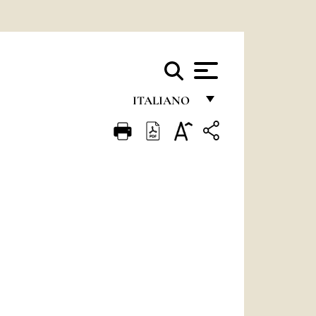
ITALIANO
FRANÇAIS
ENGLISH
ITALIANO
PORTUGUÊS
ESPAÑOL
DEUTSCH
POLSKI