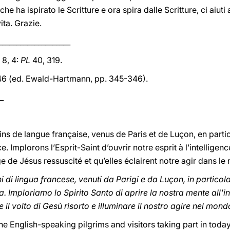
che ha ispirato le Scritture e ora spira dalle Scritture, ci aiu
ita. Grazie.
____________________
I, 8, 4:
PL
40, 319.
 46 (ed. Ewald-Hartmann, pp. 345-346).
_
ins de langue française, venus de Paris et de Luçon, en partic
ce. Implorons l’Esprit-Saint d’ouvrir notre esprit à l’intellige
e de Jésus ressuscité et qu’elles éclairent notre agir dans l
i di lingua francese, venuti da Parigi e da Luçon, in particola
ia. Imploriamo lo Spirito Santo di aprire la nostra mente all'in
l volto di Gesù risorto e illuminare il nostro agire nel mond
he English-speaking pilgrims and visitors taking part in today