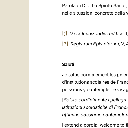
Parola di Dio. Lo Spirito Santo, 
nelle situazioni concrete della v
________________________________
[1]
De catechizandis rudibus
, 
[2]
Registrum Epistolarum
, V,
_________________________________
Saluti
Je salue cordialement les pèler
d’institutions scolaires de Fran
puissions y contempler le visag
[
Saluto cordialmente i pellegrin
istituzioni scolastiche di Franc
affinché possiamo contemplare i
I extend a cordial welcome to t