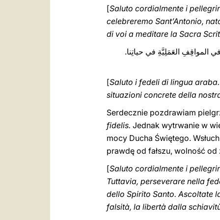
[
Saluto cordialmente i pellegrin
celebreremo Sant’Antonio, nato 
di voi a meditare la Sacra Scrit
هِ في المواقِفِ العَمَلِيَّةِ في حياتِنا
[
Saluto i fedeli di lingua araba.
Serdecznie pozdrawiam pielgr
fidelis.
Jednak wytrwanie w wiern
mocy Ducha Świętego. Wsłuchuj
prawdę od fałszu, wolność od 
[
Saluto cordialmente i pellegrin
Tuttavia, perseverare nella fed
dello Spirito Santo. Ascoltate l
falsità, la libertà dalla schiavi