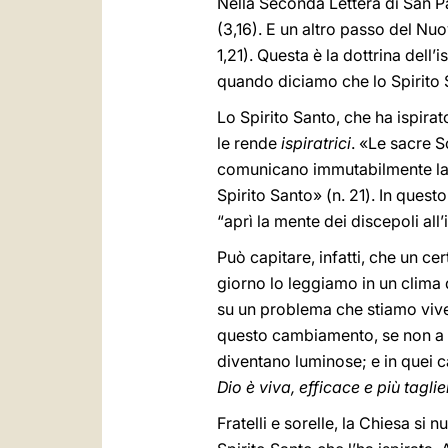
Nella Seconda Lettera di San P
(3,16). E un altro passo del Nu
1,21). Questa è la dottrina dell
quando diciamo che lo Spirito S
Lo Spirito Santo, che ha ispira
le rende
ispiratrici
. «Le sacre Sc
comunicano immutabilmente la pa
Spirito Santo» (n. 21). In ques
“aprì la mente dei discepoli all’
Può capitare, infatti, che un c
giorno lo leggiamo in un clima d
su un problema che stiamo viven
questo cambiamento, se non a una
diventano luminose; e in quei c
Dio è viva, efficace e più tagli
Fratelli e sorelle, la Chiesa si n