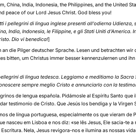
 China, India, Indonesia, the Philippines, and the United St
and peace of our Lord Jesus Christ. God bless you!
i i pellegrini di lingua inglese presenti all’odierna Udienza,
, India, Indonesia, le Filippine, e gli Stati Uniti d’America. In
isto. Dio vi benedica!
]
h an die Pilger deutscher Sprache. Lesen und betrachten wir d
tes bitten, um Christus immer besser kennenzulernen und ih
pellegrini di lingua tedesca. Leggiamo e meditiamo la Sacra 
 conoscere sempre meglio Cristo e annunciarlo con la testimo
grinos de lengua española. Pidámosle al Espíritu Santo que 
ar testimonio de Cristo. Que Jesús los bendiga y la Virgen S
nos de língua portuguesa, especialmente os que vieram de P
e nasceu em Lisboa e nos diz: «se lês Jesus, Ele sacia-te a
Escritura. Nela, Jesus revigora-nos e ilumina as nossas vid