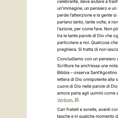
celebrante, deve aiutare a trasf
un’immagine, un pensiero e un s
perde l’attenzione e la gente s
parlano tanto, tante volte, e n
l’azione, per come fare. Non più 
tra le tante parole di Dio che o
particolare a noi. Qualcosa che 
preghiera. Si tratta di non lasc
Concludiamo con un pensiero ch
Scrittura ha anch’essa una nota 
Bibbia – osserva Sant’Agostino
lettera di Dio onnipotente alla
cuore di Dio nelle parole di Di
amore parla agli uomini come ad
Verbum
, 2).
Cari fratelli e sorelle, avanti c
tasche e in qualche momento del