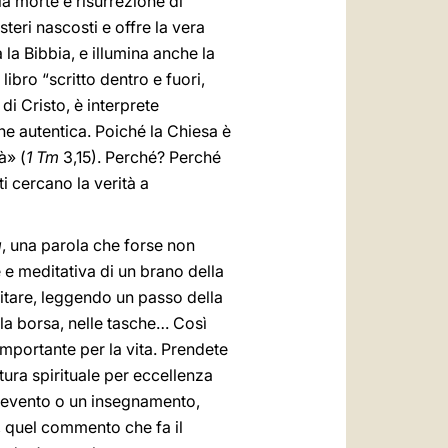
lla morte e risurrezione di
steri nascosti e offre la vera
a la Bibbia, e illumina anche la
libro “scritto dentro e fuori,
 di Cristo, è interprete
one autentica. Poiché la Chiesa è
à» (
1 Tm
3,15). Perché? Perché
ti cercano la verità a
a
, una parola che forse non
 e meditativa di un brano della
ditare, leggendo un passo della
la borsa, nelle tasche… Così
mportante per la vita. Prendete
tura spirituale per eccellenza
un evento o un insegnamento,
, quel commento che fa il