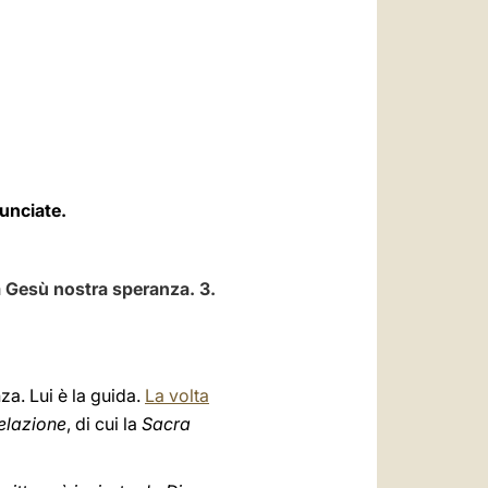
العربيّة
中文
LATINE
unciate.
 a Gesù nostra speranza. 3.
za. Lui è la guida.
La volta
velazione
, di cui la
Sacra