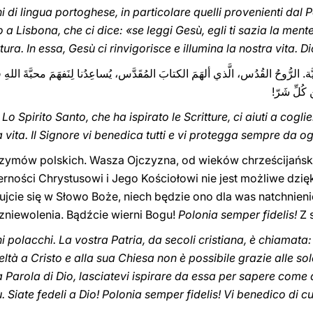
i di lingua portoghese, in particolare quelli provenienti dal 
a Lisbona, che ci dice: «se leggi Gesù, egli ti sazia la men
tura. In essa, Gesù ci rinvigorisce e illumina la nostra vita. D
بِيَّة. الرُّوحُ القُدُس، الَّذي ألهَمَ الكتابَ المُقَدَّس، يُساعِدُنا لِنَفهَمَ محبَّةَ الل
 كُلِّ شَرّ
 Lo Spirito Santo, che ha ispirato le Scritture, ci aiuti a cogli
zymów polskich. Wasza Ojczyzna, od wieków chrześcijańsk
ości Chrystusowi i Jego Kościołowi nie jest możliwe dzięki t
cie się w Słowo Boże, niech będzie ono dla was natchnien
zniewolenia. Bądźcie wierni Bogu!
Polonia semper fidelis!
Z 
i polacchi. La vostra Patria, da secoli cristiana, è chiamata:
eltà a Cristo e alla sua Chiesa non è possibile grazie alle s
a Parola di Dio, lasciatevi ispirare da essa per sapere come d
tù. Siate fedeli a Dio! Polonia semper fidelis! Vi benedico di c