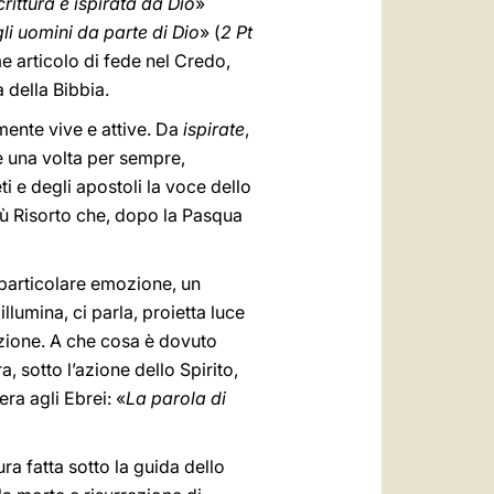
crittura è ispirata da Dio
»
li uomini da parte di Dio
» (
2 Pt
me articolo di fede nel Credo,
 della Bibbia.
mente vive e attive. Da
ispirate
,
e una volta per sempre,
 e degli apostoli la voce dello
esù Risorto che, dopo la Pasqua
a particolare emozione, un
llumina, ci parla, proietta luce
azione. A che cosa è dovuto
 sotto l’azione dello Spirito,
ra agli Ebrei: «
La parola di
tura fatta sotto la guida dello