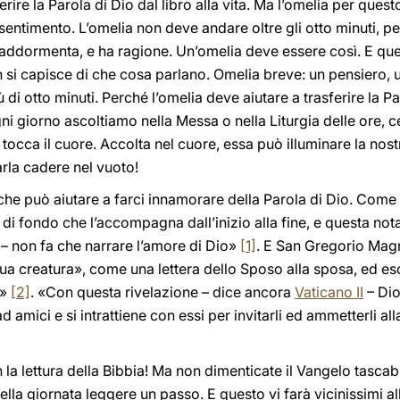
erire la Parola di Dio dal libro alla vita. Ma l’omelia per ques
entimento. L’omelia non deve andare oltre gli otto minuti, p
i addormenta, e ha ragione. Un’omelia deve essere così. E ques
on si capisce di che cosa parlano. Omelia breve: un pensiero,
di otto minuti. Perché l’omelia deve aiutare a trasferire la Paro
gni giorno ascoltiamo nella Messa o nella Liturgia delle ore, 
tocca il cuore. Accolta nel cuore, essa può illuminare la nost
iarla cadere nel vuoto!
e può aiutare a farci innamorare della Parola di Dio. Come ce
di fondo che l’accompagna dall’inizio alla fine, e questa nota
 – non fa che narrare l’amore di Dio»
[1]
. E San Gregorio Magn
 sua creatura», come una lettera dello Sposo alla sposa, ed e
o»
[2]
. «Con questa rivelazione – dice ancora
Vaticano II
– Dio
 amici e si intrattiene con essi per invitarli ed ammetterli a
on la lettura della Bibbia! Ma non dimenticate il Vangelo tascabi
la giornata leggere un passo. E questo vi farà vicinissimi all