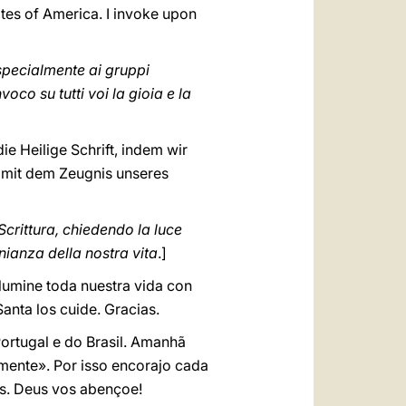
ates of America. I invoke upon
 specialmente ai gruppi
voco su tutti voi la gioia e la
ie Heilige Schrift, indem wir
n mit dem Zeugnis unseres
Scrittura, chiedendo la luce
nianza della nostra vita
.]
ilumine toda nuestra vida con
anta los cuide. Gracias.
ortugal e do Brasil. Amanhã
 mente». Por isso encorajo cada
as. Deus vos abençoe!