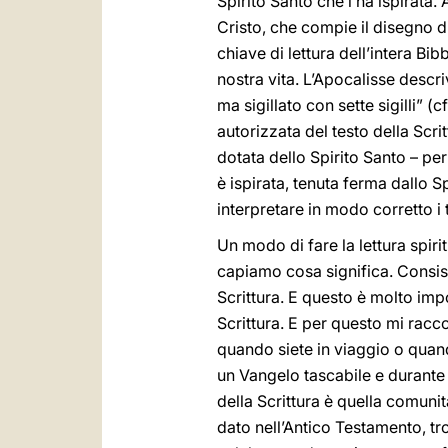
Spirito Santo che l’ha ispirata.
Cristo, che compie il disegno di 
chiave di lettura dell’intera Bib
nostra vita. L’Apocalisse descriv
ma sigillato con sette sigilli” (
autorizzata del testo della Scri
dotata dello Spirito Santo – per
è ispirata, tenuta ferma dallo Sp
interpretare in modo corretto i te
Un modo di fare la lettura spiri
capiamo cosa significa. Consist
Scrittura. E questo è molto impo
Scrittura. E per questo mi rac
quando siete in viaggio o quand
un Vangelo tascabile e durante 
della Scrittura è quella comuni
dato nell’Antico Testamento, tr