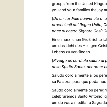
groups from the United Kingdom,
you and your families the joy 
[
Do un cordiale benvenuto a tutt
provenienti dal Regno Unito, Cina
pace di nostro Signore Gesù Cr
Einen herzlichen Gruß richte ic
um das Licht des Heiligen Geis
Lebens zu verkünden.
[
Rivolgo un cordiale saluto ai 
dello Spirito Santo, per poter
Saludo cordialmente a los pere
su Palabra, para que podamos d
Saúdo cordialmente os peregri
celebraremos Santo António, qu
um de vós a meditar a Sagrada 