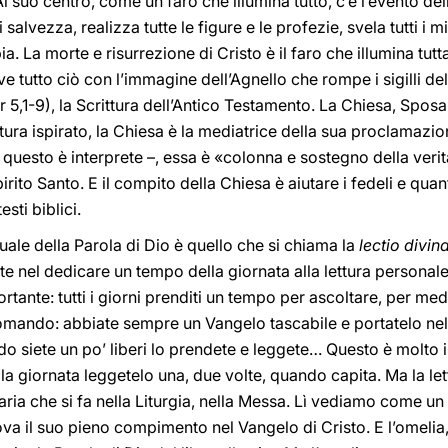
 Al suo centro, come un faro che illumina tutto, c’è l’evento de
salvezza, realizza tutte le figure e le profezie, svela tutti i mi
bia. La morte e risurrezione di Cristo è il faro che illumina tutt
e tutto ciò con l’immagine dell’Agnello che rompe i sigilli del 
cfr 5,1-9), la Scrittura dell’Antico Testamento. La Chiesa, Sposa
ttura ispirato, la Chiesa è la mediatrice della sua proclamazi
 questo è interprete –, essa è «colonna e sostegno della verit
irito Santo. E il compito della Chiesa è aiutare i fedeli e quan
sti biblici.
tuale della Parola di Dio è quello che si chiama la
lectio divin
e nel dedicare un tempo della giornata alla lettura personale
rtante: tutti i giorni prenditi un tempo per ascoltare, per me
comando: abbiate sempre un Vangelo tascabile e portatelo nel
o siete un po’ liberi lo prendete e leggete… Questo è molto i
la giornata leggetelo una, due volte, quando capita. Ma la let
taria che si fa nella Liturgia, nella Messa. Lì vediamo come 
ova il suo pieno compimento nel Vangelo di Cristo. E l’omelia