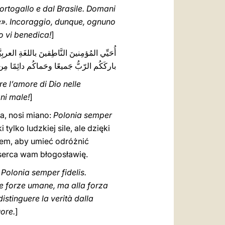
Portogallo e dal Brasile. Domani
te». Incoraggio, dunque, ognuno
io vi benedica!
]
أُحَيِّي المُؤمِنينَ النَّاطِقينَ باللغَةِ العر.
باركَكُم الرّبُّ جَميعًا وحَماكُم دائِمًا مِن!
ere l’amore di Dio nelle
situazioni concrete della nostra vita. Il Signore vi benedica tutti e vi protegga ‎sempre da ogni male‎‎‎‏!
]
a, nosi miano:
Polonia semper
ylko ludzkiej sile, ale dzięki
iem, aby umieć odróżnić
serca wam błogosławię.
 Polonia semper fidelis.
ole forze umane, ma alla forza
istinguere la verità dalla
uore.
]