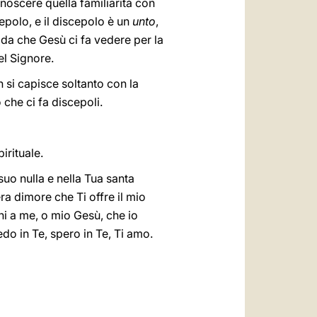
noscere quella familiarità con
epolo, e il discepolo è un
unto
,
rada che Gesù ci fa vedere per la
l Signore.
n si capisce soltanto con la
 che ci fa discepoli.
rituale.
suo nulla e nella Tua santa
ra dimore che Ti offre il mio
ni a me, o mio Gesù, che io
do in Te, spero in Te, Ti amo.