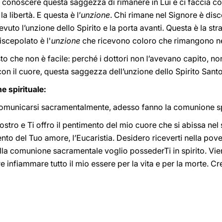
 conoscere questa saggezza di rimanere in Lui e ci faccia co
la libertà. E questa è l’
unzione
. Chi rimane nel Signore è disc
cevuto l’unzione dello Spirito e la porta avanti. Questa è la st
discepolato è l'
unzione
che ricevono coloro che rimangono ne
sto che non è facile: perché i dottori non l’avevano capito, no
 con il cuore, questa saggezza dell’unzione dello Spirito Santo
e spirituale:
municarsi sacramentalmente, adesso fanno la comunione spi
ostro e Ti offro il pentimento del mio cuore che si abissa nel 
to del Tuo amore, l’Eucaristia. Desidero riceverti nella pove
 della comunione sacramentale voglio possederTi in spirito. Vie
infiammare tutto il mio essere per la vita e per la morte. Cre