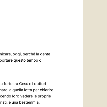
العربيّة
中文
LATINE
icare, oggi, perché la gente
opportare questo tempo di
to forte tra Gesù e i dottori
arci a quella lotta per chiarire
 facendo loro vedere le proprie
tristi, è una bestemmia.