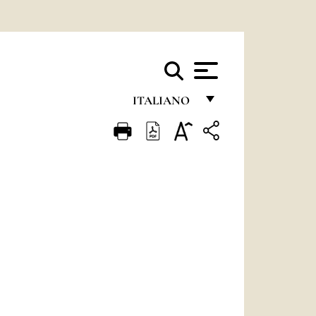
ITALIANO
FRANÇAIS
ENGLISH
ITALIANO
PORTUGUÊS
ESPAÑOL
DEUTSCH
POLSKI