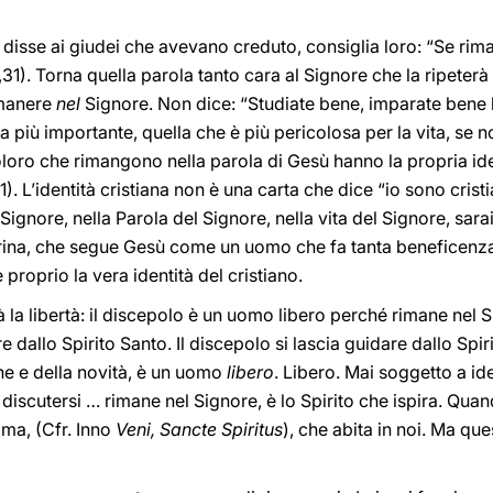
 disse ai giudei che avevano creduto, consiglia loro: “Se rima
31). Torna quella parola tanto cara al Signore che la ripeterà 
imanere
nel
Signore. Non dice: “Studiate bene, imparate bene 
 più importante, quella che è più pericolosa per la vita, se n
oloro che rimangono nella parola di Gesù hanno la propria iden
). L’identità cristiana non è una carta che dice “io sono cristi
l Signore, nella Parola del Signore, nella vita del Signore, sar
rina, che segue Gesù come un uomo che fa tanta beneficenza
è proprio la vera identità del cristiano.
à la libertà: il discepolo è un uomo libero perché rimane nel 
e dallo Spirito Santo. Il discepolo si lascia guidare dallo Spir
e e della novità, è un uomo
libero
. Libero. Mai soggetto a ide
discutersi … rimane nel Signore, è lo Spirito che ispira. Quand
ima, (Cfr. Inno
Veni, Sancte Spiritus
), che abita in noi. Ma qu