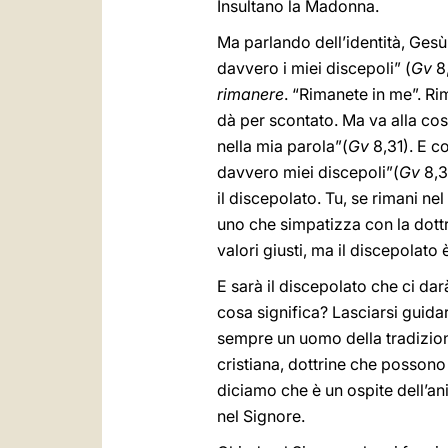
Insultano la Madonna.
Ma parlando dell’identità, Gesù
davvero i miei discepoli” (
Gv
8,
rimanere
. “Rimanete in me”. R
dà per scontato. Ma va alla cosa
nella mia parola”(
Gv
8,31). E c
davvero miei discepoli”(
Gv
8,31
il discepolato. Tu, se rimani ne
uno che simpatizza con la dott
valori giusti, ma il discepolato 
E sarà il discepolato che ci dar
cosa significa? Lasciarsi guidar
sempre un uomo della tradizion
cristiana, dottrine che possono 
diciamo che è un ospite dell’an
nel Signore.