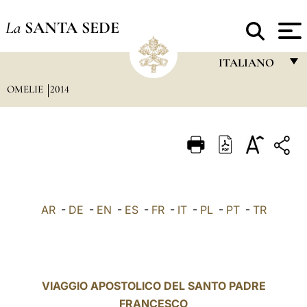
La
SANTA SEDE
ITALIANO
OMELIE
2014
FRANÇAIS
ENGLISH
ITALIANO
PORTUGUÊS
ESPAÑOL
AR
-
DE
-
EN
-
ES
-
FR
-
IT
-
PL
-
PT
-
TR
DEUTSCH
POLSKI
العربيّة
VIAGGIO APOSTOLICO DEL SANTO PADRE
FRANCESCO
中文