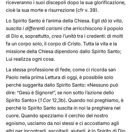
riceveranno i suoi discepoli dopo la sua glorificazione,
cioè la sua morte e risurrezione (cfr v. 39).
Lo Spirito Santo è l’anima della Chiesa. Egli
dà la vita
,
suscita
i differenti carismi
che arricchiscono il popolo
di Dio e, soprattutto,
crea
l’unità
tra i credenti: di molti
fa un corpo solo, il corpo di Cristo. Tutta la vita e la
missione della Chiesa dipendono dallo Spirito Santo;
Lui realizza ogni cosa.
La stessa professione di fede, come ci ricorda san
Paolo nella prima Lettura di oggi, è possibile solo
perché suggerita dallo Spirito Santo: «Nessuno può
dire: “Gesù è Signore!”, se non sotto l’azione dello
Spirito Santo» (
1 Cor
12,3b). Quando noi preghiamo, è
perché lo Spirito Santo suscita in noi la preghiera nel
cuore. Quando spezziamo il cerchio del nostro
egoismo, usciamo da noi stessi e ci accostiamo agli
altri per incontrarli, ascoltarli, aiutarli, è lo Spirito di Dio