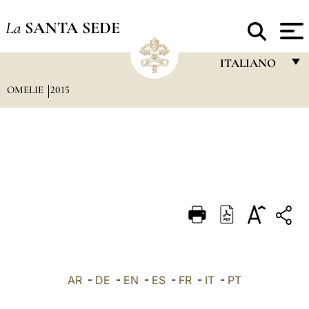
La
SANTA SEDE
ITALIANO
OMELIE
2015
FRANÇAIS
ENGLISH
ITALIANO
PORTUGUÊS
ESPAÑOL
DEUTSCH
POLSKI
العربيّة
AR
-
DE
-
EN
-
ES
-
FR
-
IT
-
PT
中文