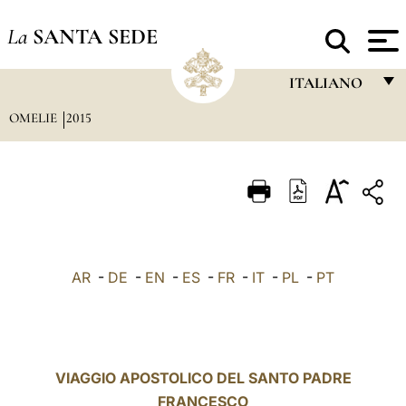
La
SANTA SEDE
ITALIANO
OMELIE
2015
FRANÇAIS
ENGLISH
ITALIANO
PORTUGUÊS
ESPAÑOL
AR
-
DE
-
EN
-
ES
-
FR
-
IT
-
PL
-
PT
DEUTSCH
POLSKI
العربيّة
VIAGGIO APOSTOLICO DEL SANTO PADRE
FRANCESCO
中文