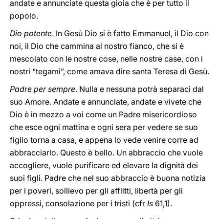
andate e annunciate questa gioia che è per tutto il
popolo.
Dio potente
. In Gesù Dio si è fatto Emmanuel, il Dio con
noi, il Dio che cammina al nostro fianco, che si è
mescolato con le nostre cose, nelle nostre case, con i
nostri “tegami”, come amava dire santa Teresa di Gesù.
Padre per sempre
. Nulla e nessuna potrà separaci dal
suo Amore. Andate e annunciate, andate e vivete che
Dio è in mezzo a voi come un Padre misericordioso
che esce ogni mattina e ogni sera per vedere se suo
figlio torna a casa, e appena lo vede venire corre ad
abbracciarlo. Questo è bello. Un abbraccio che vuole
accogliere, vuole purificare ed elevare la dignità dei
suoi figli. Padre che nel suo abbraccio è buona notizia
per i poveri, sollievo per gli afflitti, libertà per gli
oppressi, consolazione per i tristi (cfr
Is
61,1).