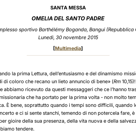
SANTA MESSA
OMELIA DEL SANTO PADRE
mplesso sportivo Barthélémy Boganda, Bangui (Repubblica 
Lunedì, 30 novembre 2015
[
Multimedia
]
ando la prima Lettura, dell’entusiasmo e del dinamismo missi
di di coloro che recano un lieto annuncio di bene» (
Rm
10,15)!
che abbiamo ricevuto da questi messaggeri che ce l’hanno tra
 missionaria che ha portato per la prima volta - non molto tem
ca. È bene, soprattutto quando i tempi sono difficili, quando 
certo e ci si sente stanchi, temendo di non potercela fare, è b
er gioire della sua presenza, della vita nuova e della salve
bbiamo tendere.