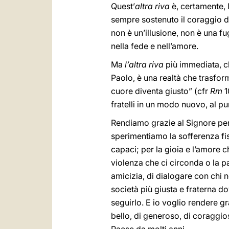
Quest’
altra riva
è, certamente, l
sempre sostenuto il coraggio dei
non è un’illusione, non è una 
nella fede e nell’amore.
Ma
l’altra riva
più immediata, ch
Paolo, è una realtà che trasfor
cuore diventa giusto” (cfr
Rm
1
fratelli in un modo nuovo, al p
Rendiamo grazie al Signore per 
sperimentiamo la sofferenza fisi
capaci; per la gioia e l’amore ch
violenza che ci circonda o la p
amicizia, di dialogare con chi 
società più giusta e fraterna 
seguirlo. E io voglio rendere g
bello, di generoso, di coraggios