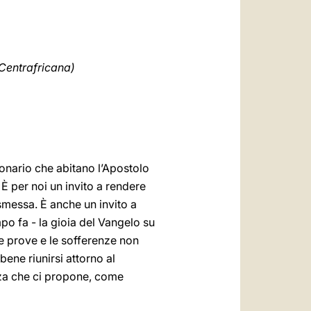
العربيّة
中文
LATINE
Centrafricana)
onario che abitano l’Apostolo
 È per noi un invito a rendere
smessa. È anche un invito a
po fa - la gioia del Vangelo su
le prove e le sofferenze non
ene riunirsi attorno al
zza che ci propone, come