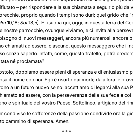
fiutato – per rispondere alla sua chiamata a seguirlo più da v
orecchie, proprio quando i tempi sono duri; quel grido che “ri
Rm
10,18;
Sal
18,5). E risuona qui, oggi, in questa terra del Cen
lle nostre parrocchie, ovunque viviamo, e ci invita alla perse
bisogno di nuovi messaggeri, ancora più numerosi, ancora più
amo chiamati ad essere, ciascuno, questo messaggero che il nost
sso senza saperlo. Infatti, come, questo fratello, potrà crede
ltata né proclamata?
ostolo, dobbiamo essere pieni di speranza e di entusiasmo per
sa il fiume con noi. Egli è risorto dai morti; da allora le pro
o a un futuro nuovo se noi accettiamo di legarci alla sua Pe
 chiamato ad essere, con la perseveranza della sua fede e co
o e spirituale del vostro Paese. Sottolineo, artigiano del r
 condiviso le sofferenze della passione condivide ora la gioia
esto cammino di speranza. Amen.
* * *