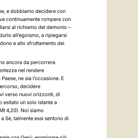
ume, e dobbiamo decidere con
eve continuamente rompere con
liarsi al richiamo del demonio –
durlo all’egoismo, a ripiegarsi
bandono e allo sfruttamento dei
ano ancora da percorrere.
lentezze nel rendere
 Paese, ne sia l’occasione. E
 percorso, decidere
i verso nuovi orizzonti, di
 esitato un solo istante a
Mt
4,20). Noi siamo
a a Sé, talmente essi sentono di
onale con Gesù, esaminare ciò