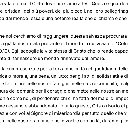
a vita eterna, il Cielo dove noi siamo attesi. Questo sguardo 
 cristiani, dei più poveri, dei più piccoli, nel loro pellegrina
fuga dal mondo; essa è una potente realtà che ci chiama e ch
e noi cerchiamo di raggiungere, questa salvezza procurata d
ma già la nostra vita presente e il mondo in cui viviamo: “Col
0,10). Egli accoglie la vita stessa di Cristo che lo rende capa
unto di far nascere un mondo rinnovato dall’amore.
la sua presenza e per la forza che ci dà nel quotidiano dell
ca o morale, una pena, un lutto; per gli atti di solidarietà e d
e fa brillare nelle nostre famiglie, nelle nostre comunità, malg
aura del domani; per il coraggio che mette nelle nostre anime
non è come noi, di perdonare chi ci ha fatto del male, di impe
dove nessuno è abbandonato. In tutto questo, Cristo risorto c
razie con voi al Signore di misericordia per tutto quello che 
o, nelle vostre famiglie e nelle vostre comunità, durante gli 