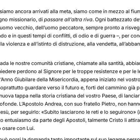
 siamo ancora arrivati alla meta, siamo come in mezzo al fi
gno missionario, di
passare all’altra riva
. Ogni battezzato d
ll’uomo vecchio, dell’uomo peccatore, sempre pronto a risveg
 e in questi tempi di conflitti, di odio e di guerra –, per con
lla violenza e all’istinto di distruzione, alla vendetta, all’ab
da le nostre comunità cristiane, chiamate alla santità, abbi
iedere perdono al Signore per le troppe resistenze e per le 
’Anno Giubilare della Misericordia, appena iniziato nel vostro
 soprattutto guardare verso il futuro e, forti del cammino già
uova tappa nella storia cristiana del vostro Paese, di lanciarv
rofonde. L’Apostolo Andrea, con suo fratello Pietro, non hanno
Gesù, per seguirlo: «Subito lasciarono le reti e lo seguirono» (
to entusiasmo da parte degli Apostoli, talmente Cristo li attir
o osare con Lui.
 può porsi la domanda tanto importante sul suo legame pers