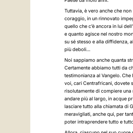
Paese da molti anni.
Tuttavia, è vero anche che non
coraggio, in un rinnovato impe
quello che c’è ancora in lui de
e quanto agisce nel nostro mondo
su sé stesso e alla diffidenza, a
più deboli…
Noi sappiamo anche quanta stra
Certamente abbiamo tutti da ch
testimonianza al Vangelo. Che l
voi, cari Centrafricani, dovete
risolutamente di compiere una n
andare più al largo, in acque p
lasciare tutto alla chiamata di 
meravigliati, anche qui, per tan
poter intraprendere tutto e tutt
Allora, ciascuno nel suo cuore