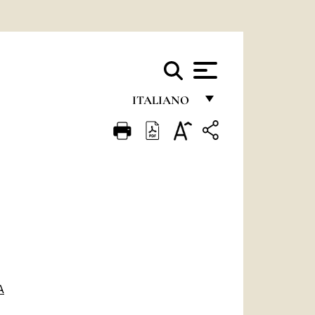
ITALIANO
FRANÇAIS
ENGLISH
ITALIANO
PORTUGUÊS
ESPAÑOL
DEUTSCH
A
POLSKI