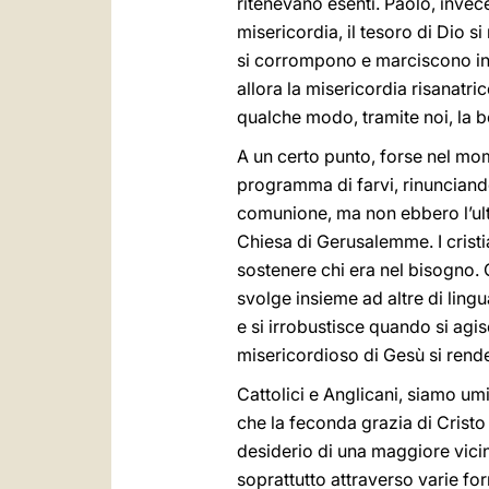
ritenevano esenti. Paolo, invec
misericordia, il tesoro di Dio si
si corrompono e marciscono in
allora la misericordia risanatric
qualche modo, tramite noi, la be
A un certo punto, forse nel mom
programma di farvi, rinunciand
comunione, ma non ebbero l’ultim
Chiesa di Gerusalemme. I cristia
sostenere chi era nel bisogno. 
svolge insieme ad altre di lin
e si irrobustisce quando si agi
misericordioso di Gesù si rende 
Cattolici e Anglicani, siamo um
che la feconda grazia di Cristo è
desiderio di una maggiore vici
soprattutto attraverso varie fo