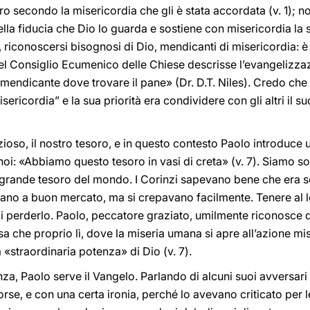
ro secondo la misericordia che gli è stata accordata (v. 1); n
lla fiducia che Dio lo guarda e sostiene con misericordia la
, riconoscersi bisognosi di Dio, mendicanti di misericordia: è
el Consiglio Ecumenico delle Chiese descrisse l’evangelizza
 mendicante dove trovare il pane» (Dr. D.T. Niles). Credo ch
sericordia” e la sua priorità era condividere con gli altri il s
zioso, il nostro tesoro, e in questo contesto Paolo introduce 
noi: «Abbiamo questo tesoro in vasi di creta» (v. 7). Siamo s
ù grande tesoro del mondo. I Corinzi sapevano bene che era 
erano a buon mercato, ma si crepavano facilmente. Tenere al 
di perderlo. Paolo, peccatore graziato, umilmente riconosce 
a che proprio lì, dove la miseria umana si apre all’azione mis
 «straordinaria potenza» di Dio (v. 7).
za, Paolo serve il Vangelo. Parlando di alcuni suoi avversari 
forse, e con una certa ironia, perché lo avevano criticato per 