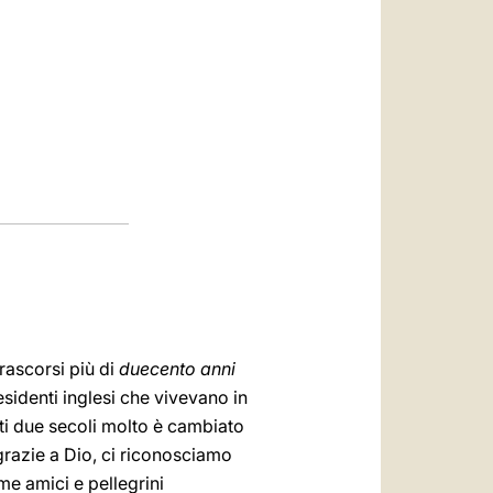
العربيّة
中文
LATINE
trascorsi più di
duecento anni
sidenti inglesi che vivevano in
sti due secoli molto è cambiato
 grazie a Dio, ci riconosciamo
me amici e pellegrini