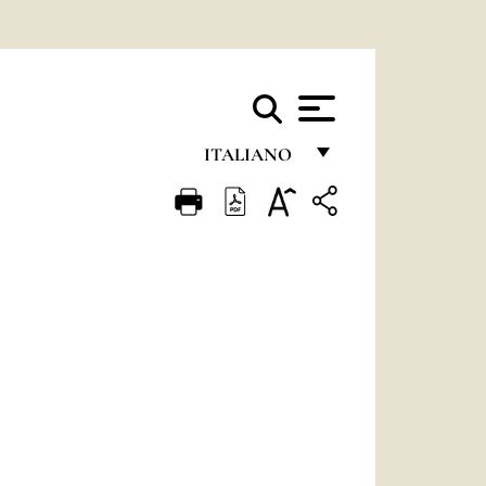
ITALIANO
FRANÇAIS
ENGLISH
ITALIANO
PORTUGUÊS
ESPAÑOL
DEUTSCH
POLSKI