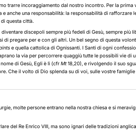
amo trarre incoraggiamento dal nostro incontro. Per la prima 
 e anche una responsabilità: la responsabilità di rafforzare le
di questa città.
 a diventare discepoli sempre più fedeli di Gesù, sempre più lib
 di pregare per e con gli altri. Un bel segno di questa volont
aints
e quella cattolica di Ognissanti. I Santi di ogni confessi
aprano la via per percorrere quaggiù tutte le possibili vie di
nome di Gesù, Egli è lì (cfr
Mt
18,20), e rivolgendo il suo sg
ore. Che il volto di Dio splenda su di voi, sulle vostre famigli
turgie, molte persone entrano nella nostra chiesa e si merav
arlare del Re Enrico VIII, ma sono ignari delle tradizioni ang