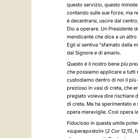
questo servizio, questo ministe
contando sulle sue forze, ma ne
è decentrarsi, uscire dal centro
Dio a operare. Un Presidente d
mendicante che dice a un altro
Egli si sentiva “sfamato dalla mi
dal Signore e di amarlo.
Questo è il nostro bene più pre
che possiamo applicare a tutti 
custodiamo dentro di noi il pi
prezioso in vasi di creta, che 
pregiato voleva dire rischiare 
di creta. Ma ha sperimentato e s
opera meraviglie. Così opera la
Fiducioso in questa umile poten
«superapostoli» (
2 Cor
12,11), 