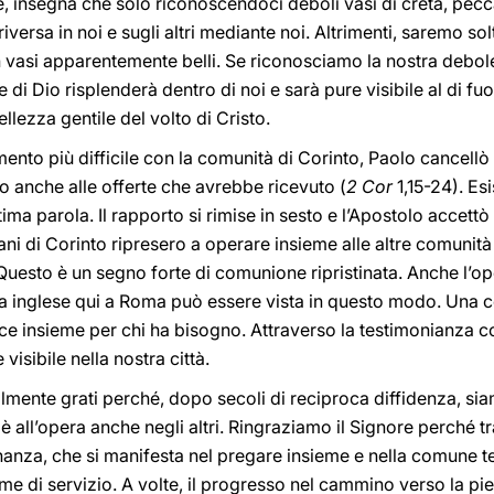
e, insegna che solo riconoscendoci deboli vasi di creta, pec
 riversa in noi e sugli altri mediante noi. Altrimenti, saremo sol
 vasi apparentemente belli. Se riconosciamo la nostra debo
e di Dio risplenderà dentro di noi e sarà pure visibile al di fuor
llezza gentile del volto di Cristo.
ento più difficile con la comunità di Corinto, Paolo cancellò 
o anche alle offerte che avrebbe ricevuto (
2 Cor
1,15-24). Es
a parola. Il rapporto si rimise in sesto e l’Apostolo accettò l
ni di Corinto ripresero a operare insieme alle altre comunità 
Questo è un segno forte di comunione ripristinata. Anche l’o
gua inglese qui a Roma può essere vista in questo modo. Una 
sce insieme per chi ha bisogno. Attraverso la testimonianza con
visibile nella nostra città.
ilmente grati perché, dopo secoli di reciproca diffidenza, si
 all’opera anche negli altri. Ringraziamo il Signore perché tra 
nanza, che si manifesta nel pregare insieme e nella comune t
rme di servizio. A volte, il progresso nel cammino verso la 