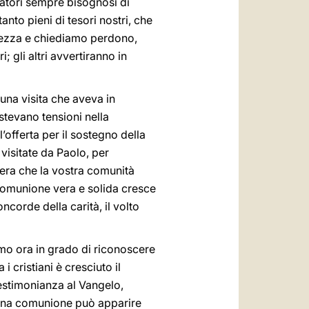
catori sempre bisognosi di
tanto pieni di tesori nostri, che
lezza e chiediamo perdono,
i; gli altri avvertiranno in
una visita che aveva in
istevano tensioni nella
’offerta per il sostegno della
visitate da Paolo, per
pera che la vostra comunità
comunione vera e solida cresce
corde della carità, il volto
amo ora in grado di riconoscere
i cristiani è cresciuto il
estimonianza al Vangelo,
piena comunione può apparire