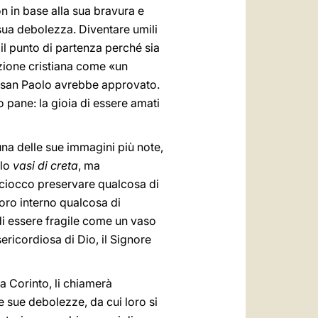
on in base alla sua bravura e
 sua debolezza. Diventare umili
 il punto di partenza perché sia
zione cristiana come «un
e san Paolo avrebbe approvato.
uo pane: la gioia di essere amati
una delle sue immagini più note,
olo
vasi di creta
, ma
sciocco preservare qualcosa di
loro interno qualcosa di
di essere fragile come un vaso
ericordiosa di Dio, il Signore
a Corinto, li chiamerà
le sue debolezze, da cui loro si