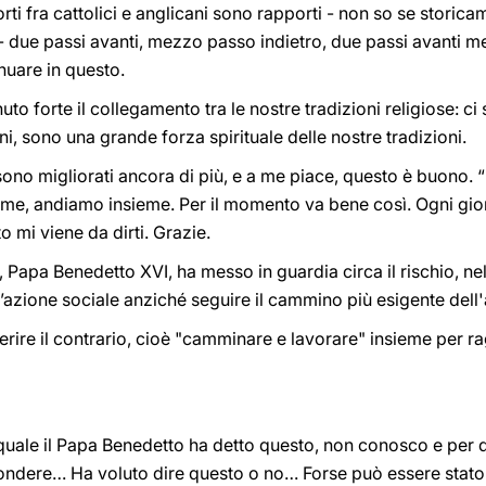
rti fra cattolici e anglicani sono rapporti - non so se storica
 - due passi avanti, mezzo passo indietro, due passi avanti m
uare in questo.
to forte il collegamento tra le nostre tradizioni religiose: ci 
ani, sono una grande forza spirituale delle nostre tradizioni.
, sono migliorati ancora di più, e a me piace, questo è buono.
e, andiamo insieme. Per il momento va bene così. Ogni gior
 mi viene da dirti. Grazie.
 Papa Benedetto XVI, ha messo in guardia circa il rischio, ne
ll’azione sociale anziché seguire il cammino più esigente del
rire il contrario, cioè "camminare e lavorare" insieme per ra
quale il Papa Benedetto ha detto questo, non conosco e per qu
ondere… Ha voluto dire questo o no… Forse può essere stato 