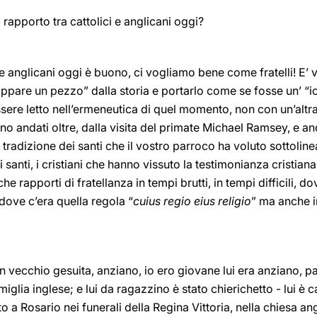
 rapporto tra cattolici e anglicani oggi?
ci e anglicani oggi è buono, ci vogliamo bene come fratelli! E’ 
appare un pezzo” dalla storia e portarlo come se fosse un’ “ic
ssere letto nell’ermeneutica di quel momento, non con un’altra
no andati oltre, dalla visita del primate Michael Ramsey, e a
radizione dei santi che il vostro parroco ha voluto sottolinea
 santi, i cristiani che hanno vissuto la testimonianza cristian
e rapporti di fratellanza in tempi brutti, in tempi difficili, do
 dove c’era quella regola “
cuius regio eius religio
” ma anche i
n vecchio gesuita, anziano, io ero giovane lui era anziano, p
amiglia inglese; e lui da ragazzino è stato chierichetto - lui è c
etto a Rosario nei funerali della Regina Vittoria, nella chiesa 