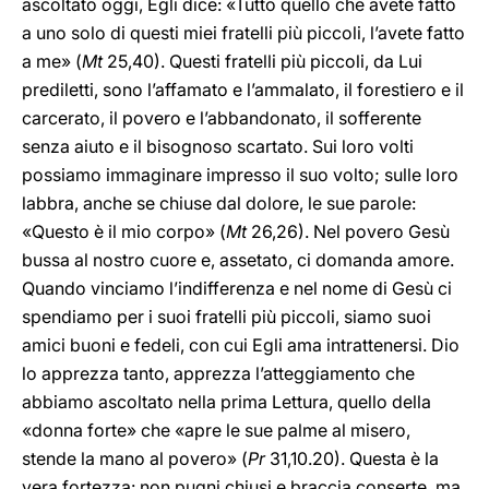
ascoltato oggi, Egli dice: «Tutto quello che avete fatto
a uno solo di questi miei fratelli più piccoli, l’avete fatto
a me» (
Mt
25,40). Questi fratelli più piccoli, da Lui
prediletti, sono l’affamato e l’ammalato, il forestiero e il
carcerato, il povero e l’abbandonato, il sofferente
senza aiuto e il bisognoso scartato. Sui loro volti
possiamo immaginare impresso il suo volto; sulle loro
labbra, anche se chiuse dal dolore, le sue parole:
«Questo è il mio corpo» (
Mt
26,26). Nel povero Gesù
bussa al nostro cuore e, assetato, ci domanda amore.
Quando vinciamo l’indifferenza e nel nome di Gesù ci
spendiamo per i suoi fratelli più piccoli, siamo suoi
amici buoni e fedeli, con cui Egli ama intrattenersi. Dio
lo apprezza tanto, apprezza l’atteggiamento che
abbiamo ascoltato nella prima Lettura, quello della
«donna forte» che «apre le sue palme al misero,
stende la mano al povero» (
Pr
31,10.20). Questa è la
vera fortezza: non pugni chiusi e braccia conserte, ma