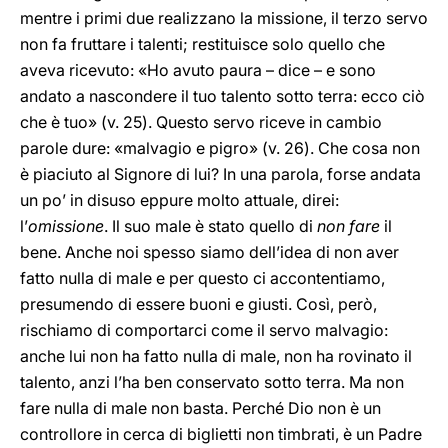
mentre i primi due realizzano la missione, il terzo servo
non fa fruttare i talenti; restituisce solo quello che
aveva ricevuto: «Ho avuto paura – dice – e sono
andato a nascondere il tuo talento sotto terra: ecco ciò
che è tuo» (v. 25). Questo servo riceve in cambio
parole dure: «malvagio e pigro» (v. 26). Che cosa non
è piaciuto al Signore di lui? In una parola, forse andata
un po’ in disuso eppure molto attuale, direi:
l’
omissione
. Il suo male è stato quello di
non fare
il
bene. Anche noi spesso siamo dell’idea di non aver
fatto nulla di male e per questo ci accontentiamo,
presumendo di essere buoni e giusti. Così, però,
rischiamo di comportarci come il servo malvagio:
anche lui non ha fatto nulla di male, non ha rovinato il
talento, anzi l’ha ben conservato sotto terra. Ma non
fare nulla di male non basta. Perché Dio non è un
controllore in cerca di biglietti non timbrati, è un Padre