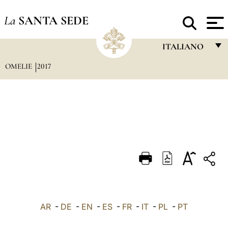
La
SANTA SEDE
ITALIANO
OMELIE
2017
FRANÇAIS
ENGLISH
ITALIANO
PORTUGUÊS
ESPAÑOL
DEUTSCH
POLSKI
العربيّة
AR
-
DE
-
EN
-
ES
-
FR
-
IT
-
PL
-
PT
中文