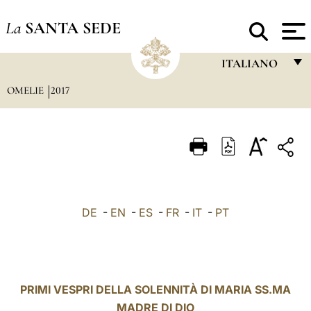
La
SANTA SEDE
ITALIANO
OMELIE
2017
FRANÇAIS
ENGLISH
ITALIANO
PORTUGUÊS
ESPAÑOL
DE
-
EN
-
ES
-
FR
-
IT
-
PT
DEUTSCH
POLSKI
العربيّة
PRIMI VESPRI DELLA SOLENNITÀ DI MARIA SS.MA
MADRE DI DIO
中文